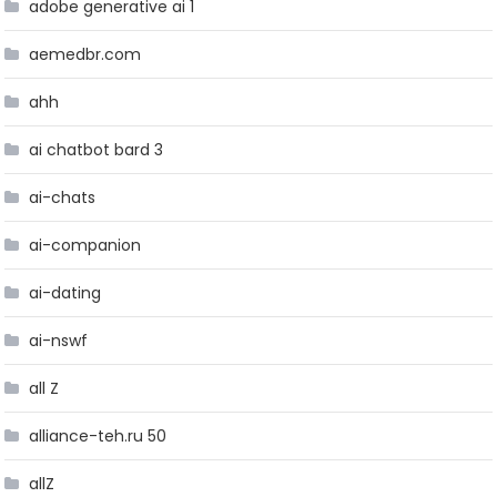
adobe generative ai 1
aemedbr.com
ahh
ai chatbot bard 3
ai-chats
ai-companion
ai-dating
ai-nswf
all Z
alliance-teh.ru 50
allZ