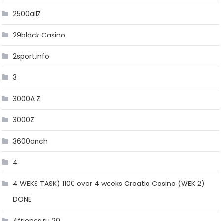
2500allZ
29black Casino
2sport.info
3
3000A Z
3000Z
3600anch
4
4 WEKS TASK) 1100 over 4 weeks Croatia Casino (WEK 2)
DONE
4friends.ru 20