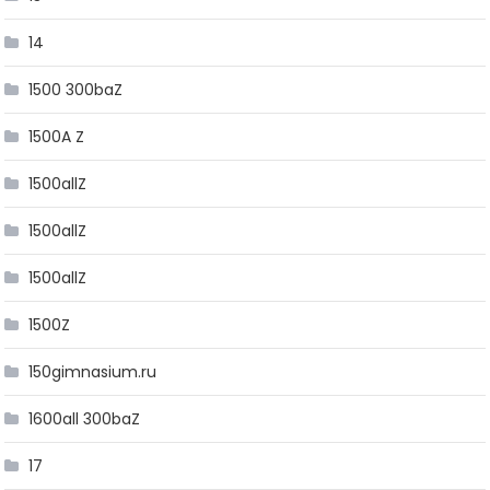
14
1500 300baZ
1500A Z
1500allZ
1500allZ
1500allZ
1500Z
150gimnasium.ru
1600all 300baZ
17