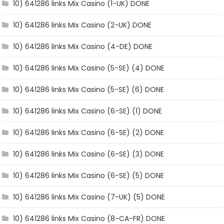
10) 641286 links Mix Casino (1-UK) DONE
10) 641286 links Mix Casino (2-UK) DONE
10) 641286 links Mix Casino (4-DE) DONE
10) 641286 links Mix Casino (5-SE) (4) DONE
10) 641286 links Mix Casino (5-SE) (6) DONE
10) 641286 links Mix Casino (6-SE) (1) DONE
10) 641286 links Mix Casino (6-SE) (2) DONE
10) 641286 links Mix Casino (6-SE) (3) DONE
10) 641286 links Mix Casino (6-SE) (5) DONE
10) 641286 links Mix Casino (7-UK) (5) DONE
10) 641286 links Mix Casino (8-CA-FR) DONE