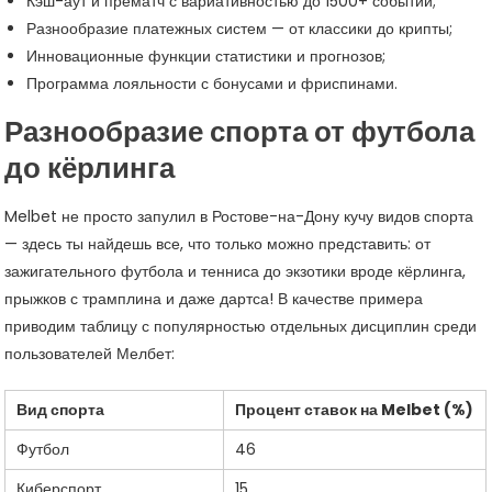
Кэш-аут и прематч с вариативностью до 1500+ событий;
Разнообразие платежных систем — от классики до крипты;
Инновационные функции статистики и прогнозов;
Программа лояльности с бонусами и фриспинами.
Разнообразие спорта от футбола
до кёрлинга
Melbet не просто запулил в Ростове-на-Дону кучу видов спорта
— здесь ты найдешь все, что только можно представить: от
зажигательного футбола и тенниса до экзотики вроде кёрлинга,
прыжков с трамплина и даже дартса! В качестве примера
приводим таблицу с популярностью отдельных дисциплин среди
пользователей Мелбет:
Вид спорта
Процент ставок на Melbet (%)
Футбол
46
Киберспорт
15