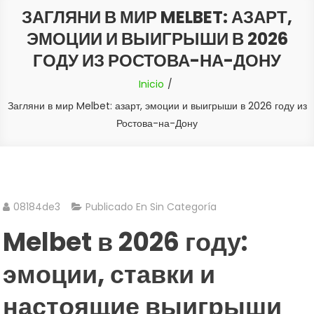
ЗАГЛЯНИ В МИР MELBET: АЗАРТ,
ЭМОЦИИ И ВЫИГРЫШИ В 2026
ГОДУ ИЗ РОСТОВА-НА-ДОНУ
Inicio
Загляни в мир Melbet: азарт, эмоции и выигрыши в 2026 году из
Ростова-на-Дону
08184de3
Publicado En Sin Categoría
Melbet в 2026 году:
эмоции, ставки и
настоящие выигрыши