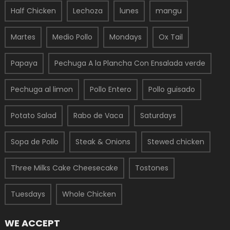
Half Chicken
Lechoza
lunes
mangu
Martes
Medio Pollo
Mondays
Ox Tail
Papaya
Pechuga A la Plancha Con Ensalada verde
Pechuga al limon
Pollo Entero
Pollo guisado
Potato Salad
Rabo de Vaca
Saturdays
Sopa de Pollo
Steak & Onions
Stewed chicken
Three Milks Cake Cheesecake
Tostones
Tuesdays
Whole Chicken
WE ACCEPT