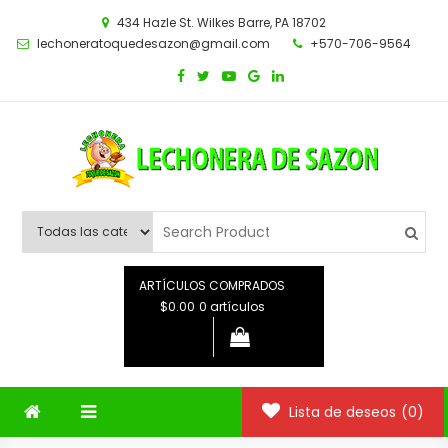
Saltar
434 Hazle St. Wilkes Barre, PA 18702
al
lechoneratoquedesazon@gmail.com
+570-706-9564
contenido
ARTÍCULOS COMPRADOS
$0.00
0 artículos
Lista de deseos
(0)