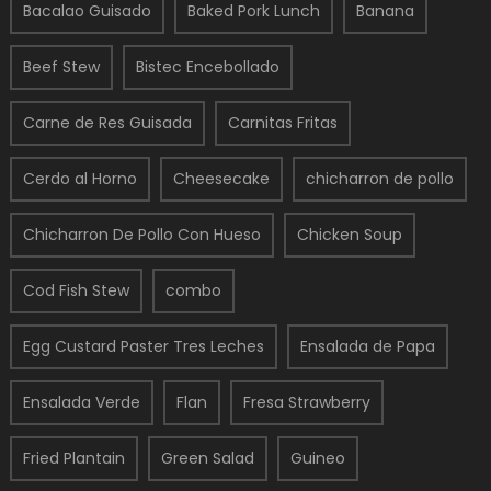
Bacalao Guisado
Baked Pork Lunch
Banana
Beef Stew
Bistec Encebollado
Carne de Res Guisada
Carnitas Fritas
Cerdo al Horno
Cheesecake
chicharron de pollo
Chicharron De Pollo Con Hueso
Chicken Soup
Cod Fish Stew
combo
Egg Custard Paster Tres Leches
Ensalada de Papa
Ensalada Verde
Flan
Fresa Strawberry
Fried Plantain
Green Salad
Guineo