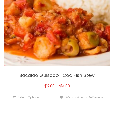
Bacalao Guisado | Cod Fish Stew
$
12.00
–
$
14.00
Select Options
Añadir A Lista De Deseos