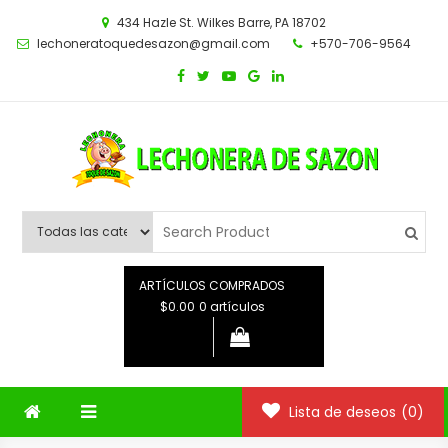
Saltar
434 Hazle St. Wilkes Barre, PA 18702
al
lechoneratoquedesazon@gmail.com
+570-706-9564
contenido
ARTÍCULOS COMPRADOS
$0.00
0 artículos
Lista de deseos
(0)