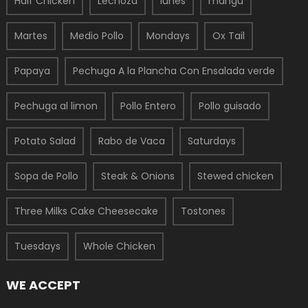
Half Chicken
Lechoza
lunes
mangu
Martes
Medio Pollo
Mondays
Ox Tail
Papaya
Pechuga A la Plancha Con Ensalada verde
Pechuga al limon
Pollo Entero
Pollo guisado
Potato Salad
Rabo de Vaca
Saturdays
Sopa de Pollo
Steak & Onions
Stewed chicken
Three Milks Cake Cheesecake
Tostones
Tuesdays
Whole Chicken
WE ACCEPT