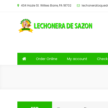
Saltar
434 Hazle St. Wilkes Barre, PA 18702
lechoneratoque
al
contenido
Order Online
My account
Check