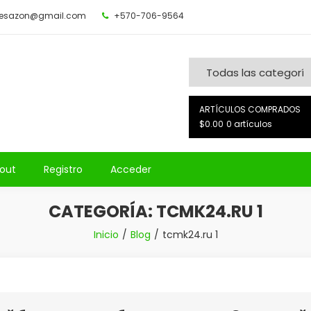
desazon@gmail.com
+570-706-9564
ARTÍCULOS COMPRADOS
$0.00
0 artículos
out
Registro
Acceder
CATEGORÍA:
TCMK24.RU 1
Inicio
Blog
tcmk24.ru 1