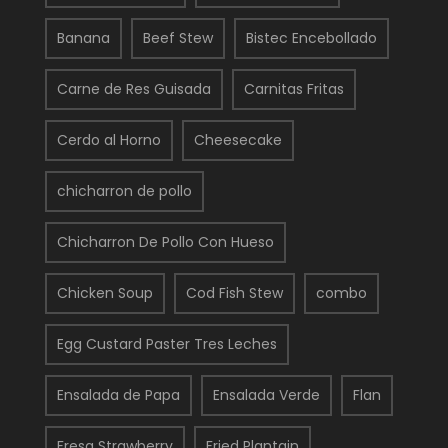
Banana
Beef Stew
Bistec Encebollado
Carne de Res Guisada
Carnitas Fritas
Cerdo al Horno
Cheesecake
chicharron de pollo
Chicharron De Pollo Con Hueso
Chicken Soup
Cod Fish Stew
combo
Egg Custard Paster Tres Leches
Ensalada de Papa
Ensalada Verde
Flan
Fresa Strawberry
Fried Plantain