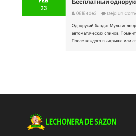
FEB
Бесплатный одноруки
23
08184de3
Deja Un Come
Однорукий бандит Мультиплеер 
автоматических спинов. Помнит
После каждого выигрыша или се