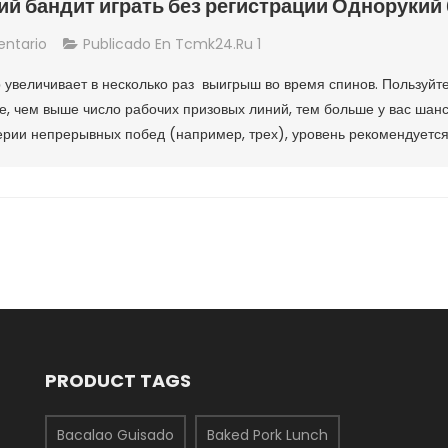
й бандит играть без регистрации Однорукий 
En
ntario
Publicado En
Tcmk24.ru 1
Бесплатный
увеличивает в несколько раз выигрыш во время спинов. Пользуйте
Однорукий
е, чем выше число рабочих призовых линий, тем больше у вас шанс
Бандит
рии непрерывных побед (например, трех), уровень рекомендуется 
Играть
Без
Регистрации
Однорукий
Бандит
Играть
PRODUCT TAGS
Bacalao Guisado
Baked Pork Lunch