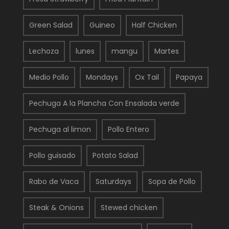
Green Salad
Guineo
Half Chicken
Lechoza
lunes
mangu
Martes
Medio Pollo
Mondays
Ox Tail
Papaya
Pechuga A la Plancha Con Ensalada verde
Pechuga al limon
Pollo Entero
Pollo guisado
Potato Salad
Rabo de Vaca
Saturdays
Sopa de Pollo
Steak & Onions
Stewed chicken