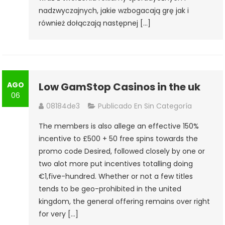
nadzwyczajnych, jakie wzbogacają grę jak i
również dołączają następnej […]
AGO
Low GamStop Casinos in the uk
06
08184de3
Publicado En Sin Categoría
The members is also allege an effective 150%
incentive to £500 + 50 free spins towards the
promo code Desired, followed closely by one or
two alot more put incentives totalling doing
€1,five-hundred. Whether or not a few titles
tends to be geo-prohibited in the united
kingdom, the general offering remains over right
for very […]