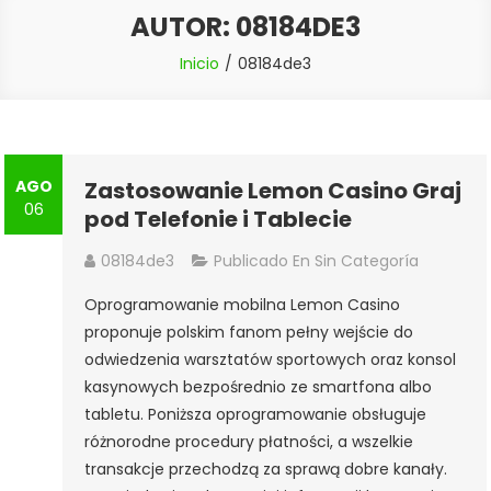
AUTOR:
08184DE3
Inicio
08184de3
AGO
Zastosowanie Lemon Casino Graj
06
pod Telefonie i Tablecie
08184de3
Publicado En Sin Categoría
Oprogramowanie mobilna Lemon Casino
proponuje polskim fanom pełny wejście do
odwiedzenia warsztatów sportowych oraz konsol
kasynowych bezpośrednio ze smartfona albo
tabletu. Poniższa oprogramowanie obsługuje
różnorodne procedury płatności, a wszelkie
transakcje przechodzą za sprawą dobre kanały.