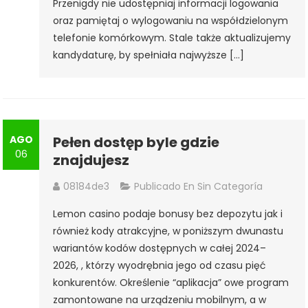
Przenigdy nie udostępniaj informacji logowania
oraz pamiętaj o wylogowaniu na współdzielonym
telefonie komórkowym. Stale także aktualizujemy
kandydaturę, by spełniała najwyższe […]
AGO
Pełen dostęp byle gdzie
06
znajdujesz
08184de3
Publicado En Sin Categoría
Lemon casino podaje bonusy bez depozytu jak i
również kody atrakcyjne, w poniższym dwunastu
wariantów kodów dostępnych w całej 2024–
2026, , którzy wyodrębnia jego od czasu pięć
konkurentów. Określenie “aplikacja” owe program
zamontowane na urządzeniu mobilnym, a w