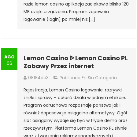
razie lemon casino aplikacja zaciekawia blisko 120
MB dzięki urządzeniu. Program zapewnia
logowanie (login) po mniej niż […]
AGO
Lemon Casino ᐉ Lemon Casino PL
06
Zabawy Przez internet
08184de3
Publicado En Sin Categoría
Rejestracja, Lemon Casino logowanie, rozrywki,
zniżki i sprawy – całość działa w jednym efekcie.
Program odruchowo rozpoznaje państwo jak i
również dopasowuje osiągalne alternatywy. Ogół
slot osiągalny wydaje się być w trybie demo oraz
rzeczywistym. Platforma Lemon Casino PL słynie
wraz z tworzenia reklamy sporadycznych i