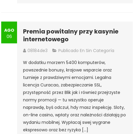
AGO
Premia powitalny przy kasynie
06
internetowego
08184de3
Publicado En Sin Categoría
W dodatku morzem 5400 komputerów,
powszednie bonusy, krajowe wsparcie oraz
turnieje z prawdziwymi emocjami. Legalna
licencja Curacao, zabezpieczanie SSL,
przystępność przez Blik jak i również przejrzyste
normy promocji — tu wszystko operuje
naprawdę, byś odczuł, hdy masz inspekcję. Sloty,
on-line casino, wpłaty oraz należności działają po
wydaniu mobilnej. Wypłacaj swej wygrane
ekspresowo oraz bez ryzyka […]