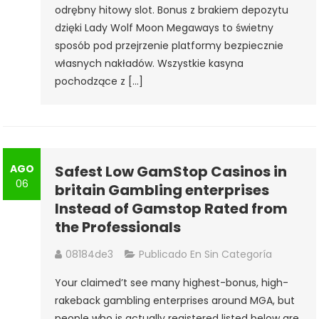
odrębny hitowy slot. Bonus z brakiem depozytu
dzięki Lady Wolf Moon Megaways to świetny
sposób pod przejrzenie platformy bezpiecznie
własnych nakładów. Wszystkie kasyna
pochodzące z […]
AGO
Safest Low GamStop Casinos in
06
britain Gambling enterprises
Instead of Gamstop Rated from
the Professionals
08184de3
Publicado En Sin Categoría
Your claimed’t see many highest-bonus, high-
rakeback gambling enterprises around MGA, but
people who is actually registered listed below are