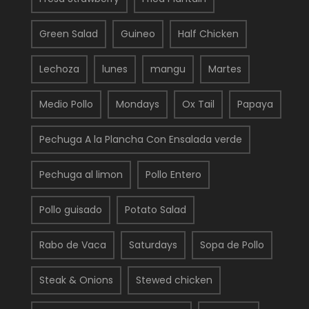
Green Salad
Guineo
Half Chicken
Lechoza
lunes
mangu
Martes
Medio Pollo
Mondays
Ox Tail
Papaya
Pechuga A la Plancha Con Ensalada verde
Pechuga al limon
Pollo Entero
Pollo guisado
Potato Salad
Rabo de Vaca
Saturdays
Sopa de Pollo
Steak & Onions
Stewed chicken