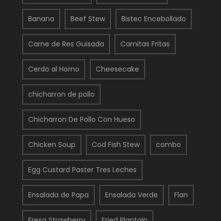
Banana
Beef Stew
Bistec Encebollado
Carne de Res Guisada
Carnitas Fritas
Cerdo al Horno
Cheesecake
chicharron de pollo
Chicharron De Pollo Con Hueso
Chicken Soup
Cod Fish Stew
combo
Egg Custard Paster Tres Leches
Ensalada de Papa
Ensalada Verde
Flan
Fresa Strawberry
Fried Plantain