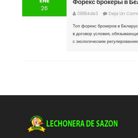
ENE
Форекс брокеры в Бе
26
08184de3
Deja Un Come
Топ форекс брокеров в Белару
в договор условия, обязывающи
с экологическим регулирование