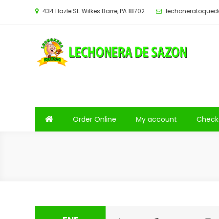
Saltar
434 Hazle St. Wilkes Barre, PA 18702
lechoneratoque
al
contenido
Order Online
My account
Check