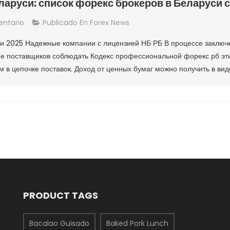
ларуси: список форекс брокеров в Беларуси 
En
ntario
Publicado En
Forex News
Форекс
си 2025 Надежные компании с лицензией НБ РБ В процессе заключ
Брокеры
е поставщиков соблюдать Кодекс профессиональной форекс рб эти
В
м в цепочке поставок. Доход от ценных бумаг можно получить в ви
Беларуси:
Список
Форекс
Брокеров
В
Беларуси
С
Лицензией
НБ
РБ
PRODUCT TAGS
Bacalao Guisado
Baked Pork Lunch