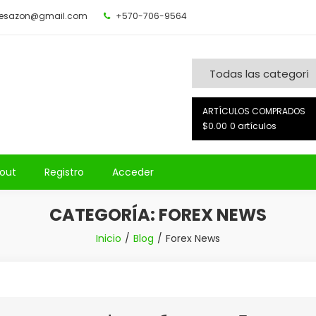
desazon@gmail.com
+570-706-9564
ARTÍCULOS COMPRADOS
$0.00
0 artículos
out
Registro
Acceder
CATEGORÍA:
FOREX NEWS
Inicio
Blog
Forex News