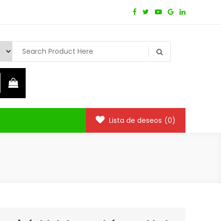
Lista de deseos
(0)