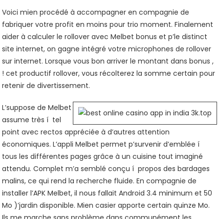
Voici mien procédé à accompagner en compagnie de
fabriquer votre profit en moins pour trio moment. Finalement
aider à calculer le rollover avec Melbet bonus et p’le distinct
site internet, on gagne intégré votre microphones de rollover
sur internet. Lorsque vous bon arriver le montant dans bonus ,
! cet productif rollover, vous récolterez la somme certain pour
retenir de divertissement.
L’suppose de Melbet
assume très í tel
point avec rectos appréciée à d’autres attention
économiques. L’appli Melbet permet p’survenir d’emblée í
tous les différentes pages grâce à un cuisine tout imaginé
attendu. Complet m’a semblé conçu í propos des bardages
malins, ce qui rend la recherche fluide. En compagnie de
installer l’APK Melbet, il nous fallait Android 3.4 minimum et 50
Mo )’jardin disponible. Mien casier apporte certain quinze Mo.
Ils me marche sans problème dans communément les