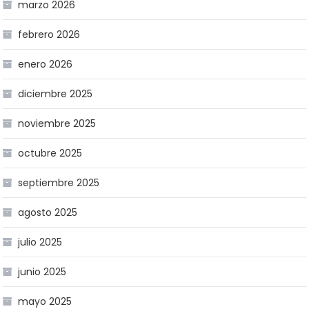
marzo 2026
febrero 2026
enero 2026
diciembre 2025
noviembre 2025
octubre 2025
septiembre 2025
agosto 2025
julio 2025
junio 2025
mayo 2025