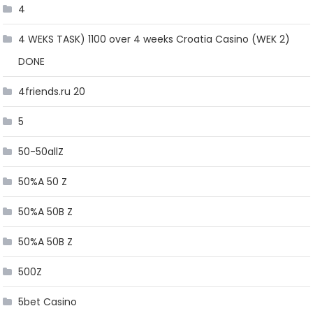
4
4 WEKS TASK) 1100 over 4 weeks Croatia Casino (WEK 2)
DONE
4friends.ru 20
5
50-50allZ
50%A 50 Z
50%A 50B Z
50%A 50B Z
500Z
5bet Casino