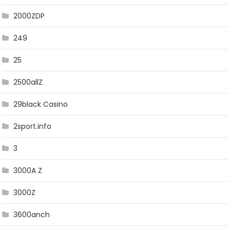
2000ZDP
249
25
2500allZ
29black Casino
2sport.info
3
3000A Z
3000Z
3600anch