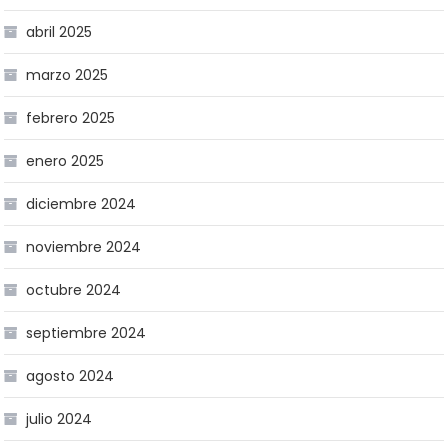
abril 2025
marzo 2025
febrero 2025
enero 2025
diciembre 2024
noviembre 2024
octubre 2024
septiembre 2024
agosto 2024
julio 2024