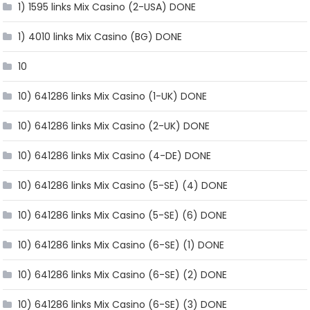
1) 1595 links Mix Casino (2-USA) DONE
1) 4010 links Mix Casino (BG) DONE
10
10) 641286 links Mix Casino (1-UK) DONE
10) 641286 links Mix Casino (2-UK) DONE
10) 641286 links Mix Casino (4-DE) DONE
10) 641286 links Mix Casino (5-SE) (4) DONE
10) 641286 links Mix Casino (5-SE) (6) DONE
10) 641286 links Mix Casino (6-SE) (1) DONE
10) 641286 links Mix Casino (6-SE) (2) DONE
10) 641286 links Mix Casino (6-SE) (3) DONE