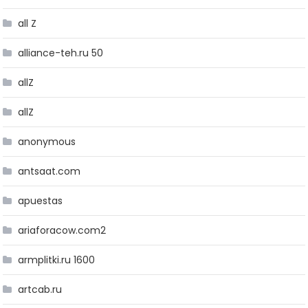
all Z
alliance-teh.ru 50
allZ
allZ
anonymous
antsaat.com
apuestas
ariaforacow.com2
armplitki.ru 1600
artcab.ru