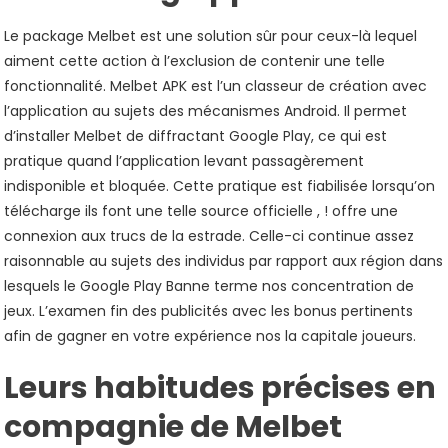
Le package Melbet est une solution sûr pour ceux-là lequel
aiment cette action à l’exclusion de contenir une telle
fonctionnalité. Melbet APK est l’un classeur de création avec
l’application au sujets des mécanismes Android. Il permet
d’installer Melbet de diffractant Google Play, ce qui est
pratique quand l’application levant passagèrement
indisponible et bloquée. Cette pratique est fiabilisée lorsqu’on
télécharge ils font une telle source officielle , ! offre une
connexion aux trucs de la estrade. Celle-ci continue assez
raisonnable au sujets des individus par rapport aux région dans
lesquels le Google Play Banne terme nos concentration de
jeux. L’examen fin des publicités avec les bonus pertinents
afin de gagner en votre expérience nos la capitale joueurs.
Leurs habitudes précises en
compagnie de Melbet