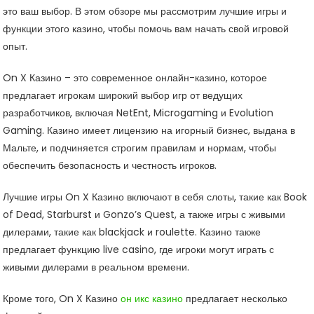
это ваш выбор. В этом обзоре мы рассмотрим лучшие игры и
функции этого казино, чтобы помочь вам начать свой игровой
опыт.
On X Казино – это современное онлайн-казино, которое
предлагает игрокам широкий выбор игр от ведущих
разработчиков, включая NetEnt, Microgaming и Evolution
Gaming. Казино имеет лицензию на игорный бизнес, выдана в
Мальте, и подчиняется строгим правилам и нормам, чтобы
обеспечить безопасность и честность игроков.
Лучшие игры On X Казино включают в себя слоты, такие как Book
of Dead, Starburst и Gonzo’s Quest, а также игры с живыми
дилерами, такие как blackjack и roulette. Казино также
предлагает функцию live casino, где игроки могут играть с
живыми дилерами в реальном времени.
Кроме того, On X Казино
он икс казино
предлагает несколько