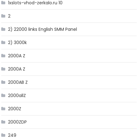
1xslots-vhod-zerkalo.ru 10
2
2) 22000 links English SMM Panel
2) 3000k
2000A Z
2000A Z
2000AB Z
2000allZ
2000Z
2000ZDP
249