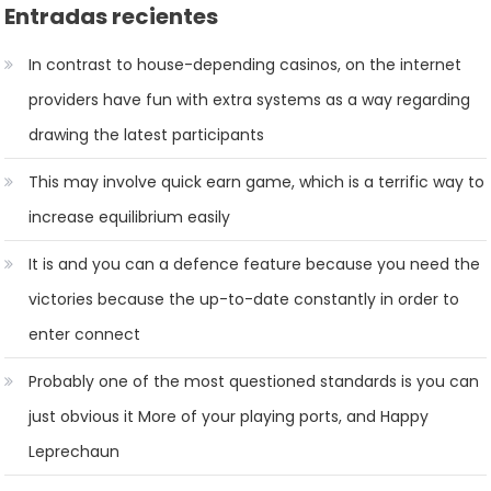
Entradas recientes
In contrast to house-depending casinos, on the internet
providers have fun with extra systems as a way regarding
drawing the latest participants
This may involve quick earn game, which is a terrific way to
increase equilibrium easily
It is and you can a defence feature because you need the
victories because the up-to-date constantly in order to
enter connect
Probably one of the most questioned standards is you can
just obvious it More of your playing ports, and Happy
Leprechaun