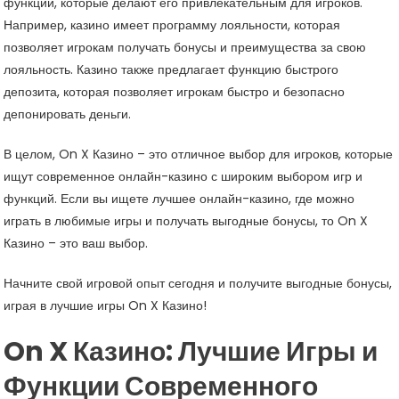
функций, которые делают его привлекательным для игроков.
Например, казино имеет программу лояльности, которая
позволяет игрокам получать бонусы и преимущества за свою
лояльность. Казино также предлагает функцию быстрого
депозита, которая позволяет игрокам быстро и безопасно
депонировать деньги.
В целом, On X Казино – это отличное выбор для игроков, которые
ищут современное онлайн-казино с широким выбором игр и
функций. Если вы ищете лучшее онлайн-казино, где можно
играть в любимые игры и получать выгодные бонусы, то On X
Казино – это ваш выбор.
Начните свой игровой опыт сегодня и получите выгодные бонусы,
играя в лучшие игры On X Казино!
On X Казино: Лучшие Игры и
Функции Современного