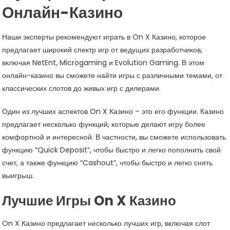
Онлайн-Казино
Наши эксперты рекомендуют играть в On X Казино, которое
предлагает широкий спектр игр от ведущих разработчиков,
включая NetEnt, Microgaming и Evolution Gaming. В этом
онлайн-казино вы сможете найти игры с различными темами, от
классических слотов до живых игр с дилерами.
Один из лучших аспектов On X Казино – это его функции. Казино
предлагает несколько функций, которые делают игру более
комфортной и интересной. В частности, вы сможете использовать
функцию “Quick Deposit”, чтобы быстро и легко пополнить свой
счет, а также функцию “Cashout”, чтобы быстро и легко снять
выигрыш.
Лучшие Игры On X Казино
On X Казино предлагает несколько лучших игр, включая слот