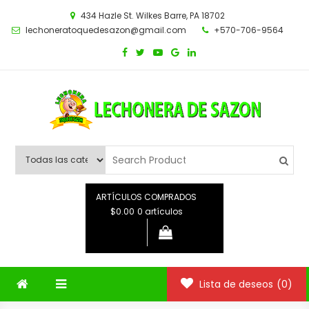
Saltar
434 Hazle St. Wilkes Barre, PA 18702
al
lechoneratoquedesazon@gmail.com
+570-706-9564
contenido
ARTÍCULOS COMPRADOS
$0.00
0 artículos
Lista de deseos
(0)