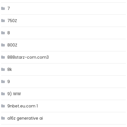
7
750Z
8
800Z
888starz-com.com3
8k
9
9) WW
9nbet.eu.com 1
a16z generative ai