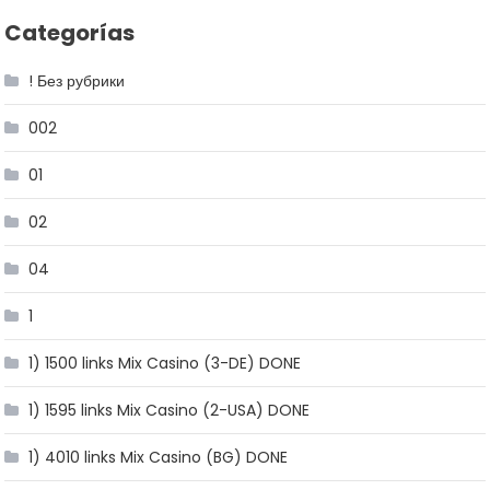
Categorías
! Без рубрики
002
01
02
04
1
1) 1500 links Mix Casino (3-DE) DONE
1) 1595 links Mix Casino (2-USA) DONE
1) 4010 links Mix Casino (BG) DONE