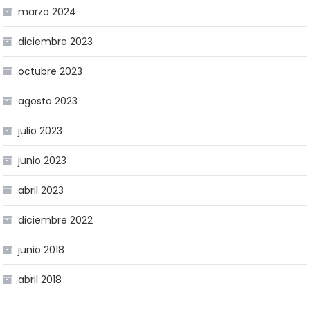
marzo 2024
diciembre 2023
octubre 2023
agosto 2023
julio 2023
junio 2023
abril 2023
diciembre 2022
junio 2018
abril 2018