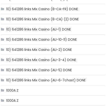
10) 641286 links Mix Casino (8-CA-FR) DONE
10) 641286 links Mix Casino (8-CA) (2) DONE
10) 641286 links Mix Casino (AU-1) DONE
10) 641286 links Mix Casino (AU-10-11) DONE
10) 641286 links Mix Casino (AU-2) DONE
10) 641286 links Mix Casino (AU-3-4) DONE
10) 641286 links Mix Casino (AU-5) DONE
10) 641286 links Mix Casino (AU-6-7chast) DONE
1000A Z
1000A Z