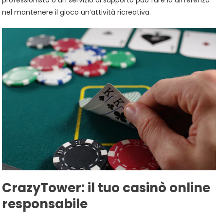
professionista o un servizio di supporto può fare la differenza
nel mantenere il gioco un’attività ricreativa.
CrazyTower: il tuo casinò online
responsabile