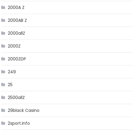
2000A Z
2000AB Z
2000allZ
2000Z
2000ZDP
249
25
2500allZ
29black Casino
2sport.info