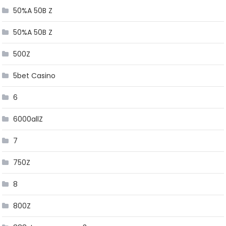
50%A 50B Z
50%A 50B Z
500Z
5bet Casino
6
6000allZ
7
750Z
8
800Z