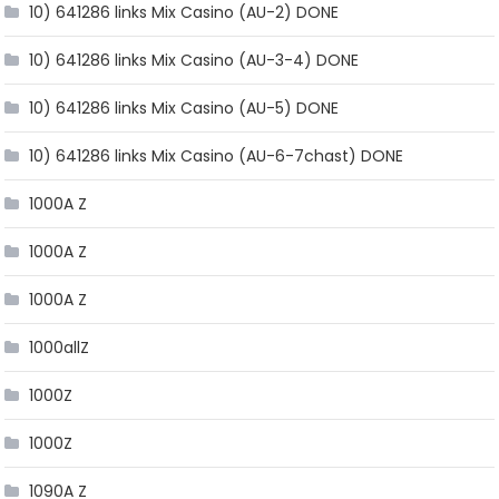
10) 641286 links Mix Casino (AU-2) DONE
10) 641286 links Mix Casino (AU-3-4) DONE
10) 641286 links Mix Casino (AU-5) DONE
10) 641286 links Mix Casino (AU-6-7chast) DONE
1000A Z
1000A Z
1000A Z
1000allZ
1000Z
1000Z
1090A Z