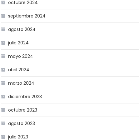
octubre 2024
septiembre 2024
agosto 2024
julio 2024
mayo 2024
abril 2024
marzo 2024
diciembre 2023
octubre 2023
agosto 2023
julio 2023