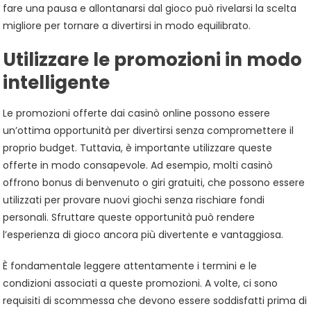
fare una pausa e allontanarsi dal gioco può rivelarsi la scelta
migliore per tornare a divertirsi in modo equilibrato.
Utilizzare le promozioni in modo
intelligente
Le promozioni offerte dai casinò online possono essere
un’ottima opportunità per divertirsi senza compromettere il
proprio budget. Tuttavia, è importante utilizzare queste
offerte in modo consapevole. Ad esempio, molti casinò
offrono bonus di benvenuto o giri gratuiti, che possono essere
utilizzati per provare nuovi giochi senza rischiare fondi
personali. Sfruttare queste opportunità può rendere
l’esperienza di gioco ancora più divertente e vantaggiosa.
È fondamentale leggere attentamente i termini e le
condizioni associati a queste promozioni. A volte, ci sono
requisiti di scommessa che devono essere soddisfatti prima di