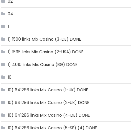
02
04
1
1) 1500 links Mix Casino (3-DE) DONE
1) 1595 links Mix Casino (2-USA) DONE
1) 4010 links Mix Casino (BG) DONE
10
10) 641286 links Mix Casino (1-UK) DONE
10) 641286 links Mix Casino (2-UK) DONE
10) 641286 links Mix Casino (4-DE) DONE
10) 641286 links Mix Casino (5-SE) (4) DONE