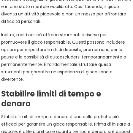
e in uno stato mentale equilibrato. Così facendo, il gioco
diventa un’attività piacevole e non un mezzo per affrontare
difficoltà personali.
Inoltre, molti casinò offrono strumenti e risorse per
promuovere il gioco responsabile. Questi possono includere
opzioni per impostare limiti di deposito, promemoria per le
pause e la possibilità di autoescludersi temporaneamente o
permanentemente. È fondamentale sfruttare questi
strumenti per garantire un’esperienza di gioco sana e
divertente.
Stabilire limiti di tempo e
denaro
Stabilire limiti di tempo e denaro è una delle pratiche più
efficaci per garantire un gioco responsabile. Prima di iniziare a
giocare, è utile pianificare quanto tempo e denaro si è disposti