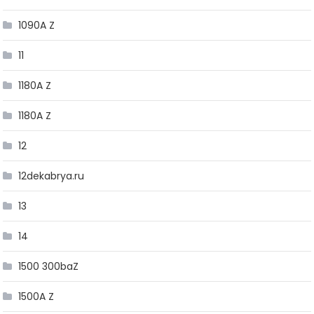
1090A Z
11
1180A Z
1180A Z
12
12dekabrya.ru
13
14
1500 300baZ
1500A Z