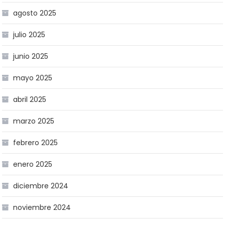
agosto 2025
julio 2025
junio 2025
mayo 2025
abril 2025
marzo 2025
febrero 2025
enero 2025
diciembre 2024
noviembre 2024