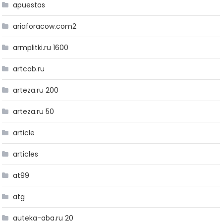
apuestas
ariaforacow.com2
armplitki.ru 1600
artcab.ru
arteza.ru 200
arteza.ru 50
article
articles
at99
atg
auteka-aba.ru 20