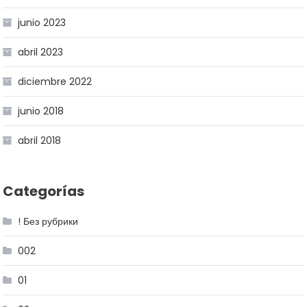
junio 2023
abril 2023
diciembre 2022
junio 2018
abril 2018
Categorías
! Без рубрики
002
01