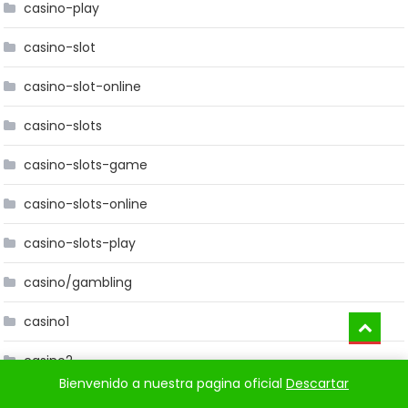
casino-play
casino-slot
casino-slot-online
casino-slots
casino-slots-game
casino-slots-online
casino-slots-play
casino/gambling
casino1
casino2
Bienvenido a nuestra pagina oficial
Descartar
casino3