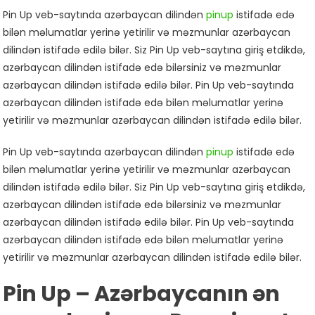
Pin Up veb-saytında azərbaycan dilindən
pinup
istifadə edə
bilən məlumatlar yerinə yetirilir və məzmunlar azərbaycan
dilindən istifadə edilə bilər. Siz Pin Up veb-saytına giriş etdikdə,
azərbaycan dilindən istifadə edə bilərsiniz və məzmunlar
azərbaycan dilindən istifadə edilə bilər. Pin Up veb-saytında
azərbaycan dilindən istifadə edə bilən məlumatlar yerinə
yetirilir və məzmunlar azərbaycan dilindən istifadə edilə bilər.
Pin Up veb-saytında azərbaycan dilindən
pinup
istifadə edə
bilən məlumatlar yerinə yetirilir və məzmunlar azərbaycan
dilindən istifadə edilə bilər. Siz Pin Up veb-saytına giriş etdikdə,
azərbaycan dilindən istifadə edə bilərsiniz və məzmunlar
azərbaycan dilindən istifadə edilə bilər. Pin Up veb-saytında
azərbaycan dilindən istifadə edə bilən məlumatlar yerinə
yetirilir və məzmunlar azərbaycan dilindən istifadə edilə bilər.
Pin Up – Azərbaycanın ən