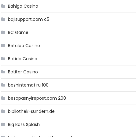
Bahigo Casino
bajisupport.com c5
BC Game
Betcleo Casino
Betida Casino
Betitor Casino
bezhinternat.ru 100
bezopasnyirepost.com 200
bibliothek-sundern.de
Big Bass Splash