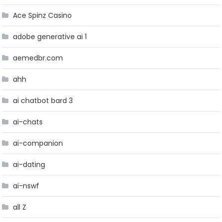
Ace Spinz Casino
adobe generative ai 1
aemedbr.com
ahh
ai chatbot bard 3
ai-chats
ai-companion
ai-dating
ai-nswf
all Z