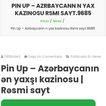
PIN UP – AZRBAYCANN N YAX
KAZINOSU RSMI SAYT.9685
Inicio
News
Pin Up – Azrbaycann n yax kazinosu Rsmi sayt.9685
En
08184de3
Deja Un Comentario
Publicado En
News
Pin
Pin Up – Azərbaycanın
Up
–
ən yaxşı kazinosu |
Azrbaycann
N
Rəsmi sayt
Yax
Kazinosu
Rsmi