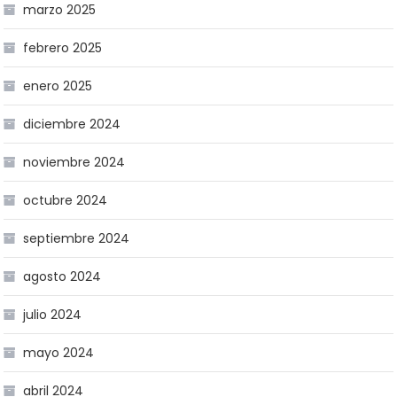
marzo 2025
febrero 2025
enero 2025
diciembre 2024
noviembre 2024
octubre 2024
septiembre 2024
agosto 2024
julio 2024
mayo 2024
abril 2024