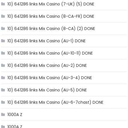
10) 641286 links Mix Casino (7-UK) (5) DONE
10) 641286 links Mix Casino (8-CA-FR) DONE
10) 641286 links Mix Casino (8-CA) (2) DONE
10) 641286 links Mix Casino (AU-1) DONE
10) 641286 links Mix Casino (AU-10-11) DONE
10) 641286 links Mix Casino (AU-2) DONE
10) 641286 links Mix Casino (AU-3-4) DONE
10) 641286 links Mix Casino (AU-5) DONE
10) 641286 links Mix Casino (AU-6-7chast) DONE
1000A Z
1000A Z