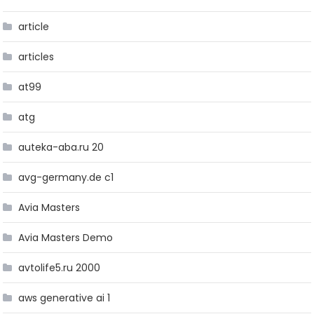
article
articles
at99
atg
auteka-aba.ru 20
avg-germany.de c1
Avia Masters
Avia Masters Demo
avtolife5.ru 2000
aws generative ai 1