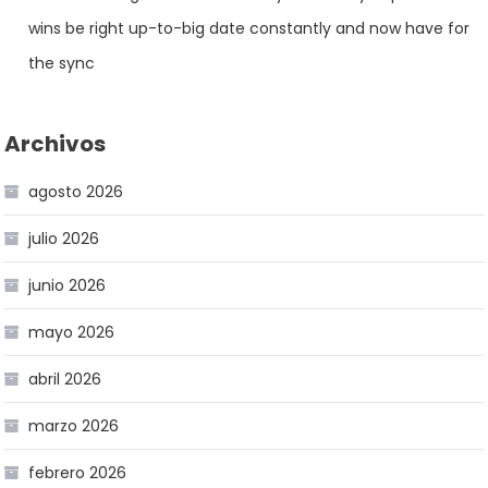
wins be right up-to-big date constantly and now have for
the sync
Archivos
agosto 2026
julio 2026
junio 2026
mayo 2026
abril 2026
marzo 2026
febrero 2026