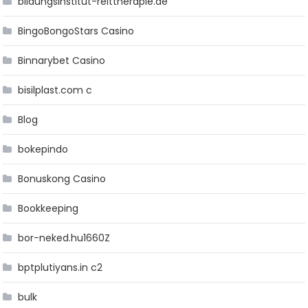
bildungsinstitut-reittherapie.de
BingoBongoStars Casino
Binnarybet Casino
bisilplast.com c
Blog
bokepindo
Bonuskong Casino
Bookkeeping
bor-neked.hu1660Z
bptplutiyans.in c2
bulk