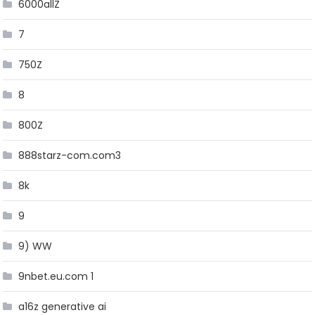
6000allZ
7
750Z
8
800Z
888starz-com.com3
8k
9
9) WW
9nbet.eu.com 1
a16z generative ai