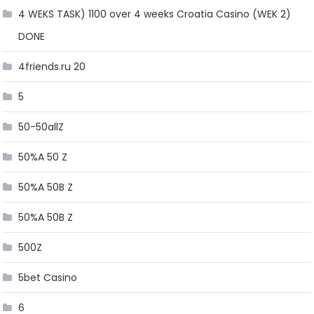
4 WEKS TASK) 1100 over 4 weeks Croatia Casino (WEK 2)
DONE
4friends.ru 20
5
50-50allZ
50%A 50 Z
50%A 50B Z
50%A 50B Z
500Z
5bet Casino
6