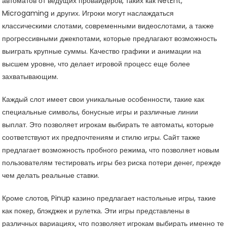
автоматов от ведущих провайдеров, таких как NetEnt,
Microgaming и других. Игроки могут наслаждаться
классическими слотами, современными видеослотами, а также
прогрессивными джекпотами, которые предлагают возможность
выиграть крупные суммы. Качество графики и анимации на
высшем уровне, что делает игровой процесс еще более
захватывающим.
Каждый слот имеет свои уникальные особенности, такие как
специальные символы, бонусные игры и различные линии
выплат. Это позволяет игрокам выбирать те автоматы, которые
соответствуют их предпочтениям и стилю игры. Сайт также
предлагает возможность пробного режима, что позволяет новым
пользователям тестировать игры без риска потери денег, прежде
чем делать реальные ставки.
Кроме слотов, Pinup казино предлагает настольные игры, такие
как покер, блэкджек и рулетка. Эти игры представлены в
различных вариациях, что позволяет игрокам выбирать именно те