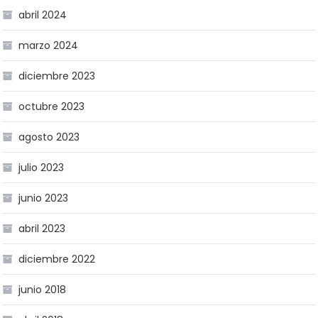
abril 2024
marzo 2024
diciembre 2023
octubre 2023
agosto 2023
julio 2023
junio 2023
abril 2023
diciembre 2022
junio 2018