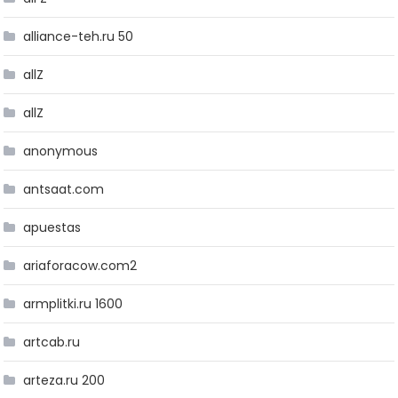
alliance-teh.ru 50
allZ
allZ
anonymous
antsaat.com
apuestas
ariaforacow.com2
armplitki.ru 1600
artcab.ru
arteza.ru 200