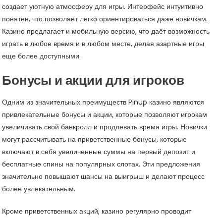
создает уютную атмосферу для игры. Интерфейс интуитивно
понятен, что позволяет легко ориентироваться даже новичкам.
Казино предлагает и мобильную версию, что даёт возможность
играть в любое время и в любом месте, делая азартные игры
еще более доступными.
Бонусы и акции для игроков
Одним из значительных преимуществ Pinup казино являются
привлекательные бонусы и акции, которые позволяют игрокам
увеличивать свой банкролл и продлевать время игры. Новички
могут рассчитывать на приветственные бонусы, которые
включают в себя увеличенные суммы на первый депозит и
бесплатные спины на популярных слотах. Эти предложения
значительно повышают шансы на выигрыш и делают процесс
более увлекательным.
Кроме приветственных акций, казино регулярно проводит