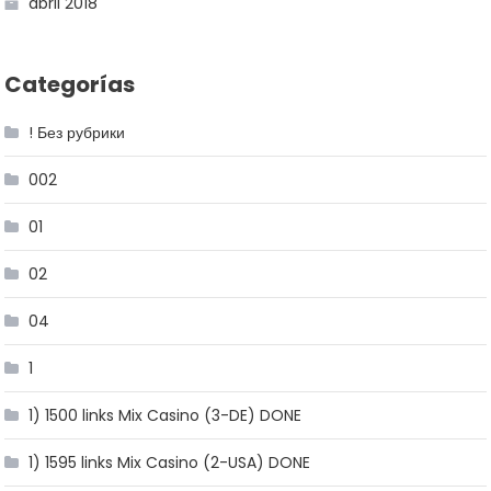
abril 2018
Categorías
! Без рубрики
002
01
02
04
1
1) 1500 links Mix Casino (3-DE) DONE
1) 1595 links Mix Casino (2-USA) DONE