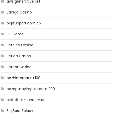
aws generative ai 1
Bahigo Casino
bajisupport.com c5
BC Game
Betcleo Casino
Betida Casino
Betitor Casino
bezhinternat.ru 100
bezopasnyirepost.com 200
bibliothek-sundern.de
Big Bass Splash