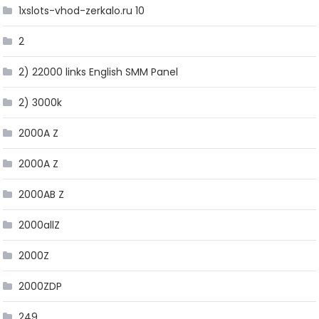
1xslots-vhod-zerkalo.ru 10
2
2) 22000 links English SMM Panel
2) 3000k
2000A Z
2000A Z
2000AB Z
2000allZ
2000Z
2000ZDP
249