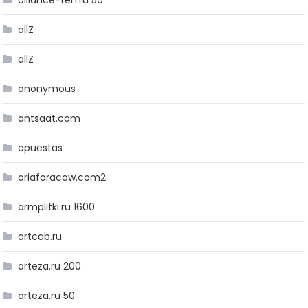
allZ
allZ
anonymous
antsaat.com
apuestas
ariaforacow.com2
armplitki.ru 1600
artcab.ru
arteza.ru 200
arteza.ru 50