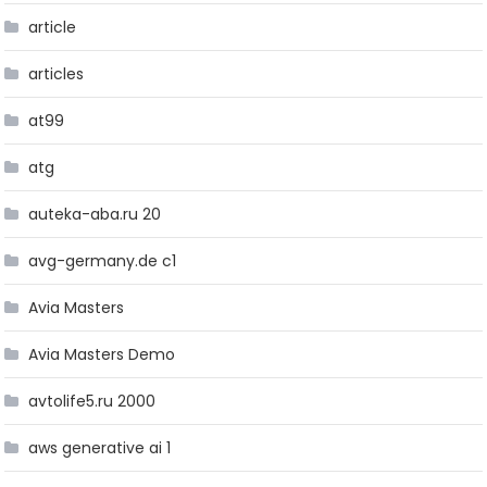
article
articles
at99
atg
auteka-aba.ru 20
avg-germany.de c1
Avia Masters
Avia Masters Demo
avtolife5.ru 2000
aws generative ai 1