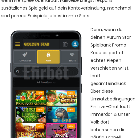
wenn Freispiele obendrauf. Fallweise kriegst respons
zusätzliches Spielgeld auf dein Kontoverbindung, manchmal
sind parece Freispiele je bestimmte Slots.
Dann, wenn du
deinen Aurum Star
Spielbank Promo
Kode as part of
echtes Piepen
verschieben willst,
läuft
gesamteindruck
über diese
Umsatzbedingungen.
Ein Live-Chat läuft
immerdar & unser
Volk dort
beherrschen dir
häufig schnell