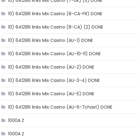
10) 641286 links Mix Casino (7-UK) (5) DONE
10) 641286 links Mix Casino (8-CA-FR) DONE
10) 641286 links Mix Casino (8-CA) (2) DONE
10) 641286 links Mix Casino (AU-1) DONE
10) 641286 links Mix Casino (AU-10-11) DONE
10) 641286 links Mix Casino (AU-2) DONE
10) 641286 links Mix Casino (AU-3-4) DONE
10) 641286 links Mix Casino (AU-5) DONE
10) 641286 links Mix Casino (AU-6-7chast) DONE
1000A Z
1000A Z