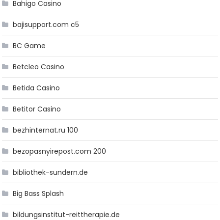
Bahigo Casino
bajisupport.com c5
BC Game
Betcleo Casino
Betida Casino
Betitor Casino
bezhinternat.ru 100
bezopasnyirepost.com 200
bibliothek-sundern.de
Big Bass Splash
bildungsinstitut-reittherapie.de