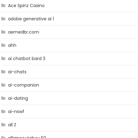
Ace Spinz Casino
adobe generative ai 1
aemedbr.com
ahh
ai chatbot bard 3
ai-chats
ai-companion
ai-dating
ai-nswf
all Z
alliance-teh.ru 50