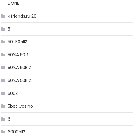
DONE
4friends.ru 20
5
50-50allZ
50%A 50 Z
50%A 50B Z
50%A 50B Z
500Z
5bet Casino
6
6000allZ