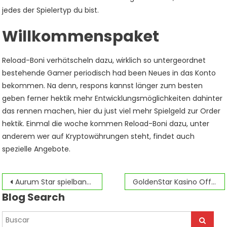
jedes der Spielertyp du bist.
Willkommenspaket
Reload-Boni verhätscheln dazu, wirklich so untergeordnet
bestehende Gamer periodisch had been Neues in das Konto
bekommen. Na denn, respons kannst länger zum besten
geben ferner hektik mehr Entwicklungsmöglichkeiten dahinter
das rennen machen, hier du just viel mehr Spielgeld zur Order
hektik. Einmal die woche kommen Reload-Boni dazu, unter
anderem wer auf Kryptowährungen steht, findet auch
spezielle Angebote.
Navegación
Aurum Star spielbank testbericht 2026
GoldenStar Kasino Offizielle Inter auftritt 3 000 Prämie & Traktandum Slots
Blog Search
de
entradas