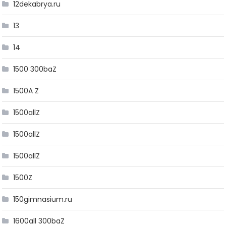
12dekabrya.ru
13
14
1500 300baZ
1500A Z
1500allZ
1500allZ
1500allZ
1500Z
150gimnasium.ru
1600all 300baZ