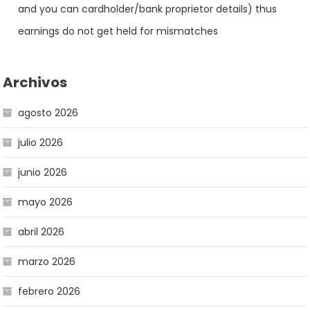
and you can cardholder/bank proprietor details) thus
earnings do not get held for mismatches
Archivos
agosto 2026
julio 2026
junio 2026
mayo 2026
abril 2026
marzo 2026
febrero 2026