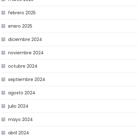
febrero 2025
enero 2025
diciembre 2024
noviembre 2024
octubre 2024
septiembre 2024
agosto 2024
julio 2024
mayo 2024
abril 2024