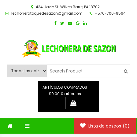
Saltar
434 Hazle St. Wilkes Barre, PA 18702
al
lechoneratoquedesazon@gmail.com
+570-706-9564
contenido
ARTÍCULOS COMPRADOS
$0.00
0 artículos
Lista de deseos
(0)