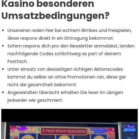
Kasino besonderen
Umsatzbedingungen?
Unsereiner reden hier bei echtem Bimbes und Freispielen,
diese respons direkt in ein Eintragung bekommst.
Sofern respons dich pro den Newsletter anmeldest, landen
nachfolgende Codes schlichtweg as part of deinem
Postfach.
Unter einsatz von diesseitigen richtigen Aktionscodes
kommst du selber an ohne Promotionen ran, diese gar
nicht die gesamtheit bekommt.
Angewandten Übersicht erhalten Die leser im übrigen
jedweder wie geschmiert.