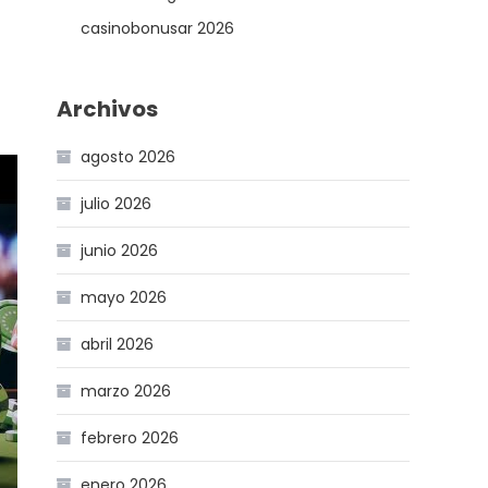
casinobonusar 2026
Archivos
agosto 2026
julio 2026
junio 2026
mayo 2026
abril 2026
marzo 2026
febrero 2026
enero 2026