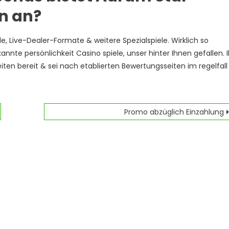
n an?
le, Live-Dealer-Formate & weitere Spezialspiele. Wirklich so
kannte persönlichkeit Casino spiele, unser hinter Ihnen gefallen. I
iten bereit & sei nach etablierten Bewertungsseiten im regelfall
Promo abzüglich Einzahlung