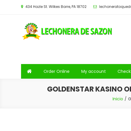
Saltar
434 Hazle St. Wilkes Barre, PA 18702
lechoneratoque
al
contenido
Order Online
My account
Check
GOLDENSTAR KASINO OFF
Inicio
G