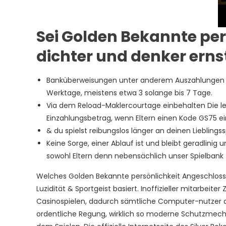
Sei Golden Bekannte per
dichter und denker erns
Banküberweisungen unter anderem Auszahlungen vi
Werktage, meistens etwa 3 solange bis 7 Tage.
Via dem Reload-Maklercourtage einbehalten Die le
Einzahlungsbetrag, wenn Eltern einen Kode GS75 ei
& du spielst reibungslos länger an deinen Lieblingss
Keine Sorge, einer Ablauf ist und bleibt geradlinig
sowohl Eltern denn nebensächlich unser Spielbank 
Welches Golden Bekannte persönlichkeit Angeschlossen 
Luzidität & Sportgeist basiert. Inoffizieller mitarbe
Casinospielen, dadurch sämtliche Computer-nutzer a
ordentliche Regung, wirklich so moderne Schutzmecha