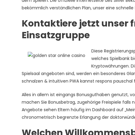
dem Spielen. Die offizielle Internetseite des Silver B
bekömmlich verständlichen Plan, unser eine schnelle 
Kontaktiere jetzt unser
Einsatzgruppe
Diese Registrierungs
welches Spielbank b
Kryptowährungen. Die
Spielsaal angeboten sind, werden ein besonderes Glan
schnalzen & intuitiven PWA kannst respons pauschal fe
Alles in allem ist eingangs Bonusguthaben genutzt, vor
machen Sie Bonusbetrag, zugehörige Freispiele falls n
Angebote sehen Eltern häufig im Dashboard auf „Meine 
chronometrisch begrenzte Erlangung der doktorwürde
Welchen Willkommensbo