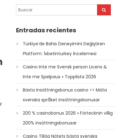
Entradas recientes
Türkiye’de Bahis Deneyimini Değiştiren
Platform: 1xbetinturkey İncelemesi
n
Casino Inte me Svensk person Licens &
Inte me Spelpaus » Topplista 2026
Bästa insättningsbonus casino >> Mäta
svenska språket insättningsbonusar
z
200 % casinobonus 2026 » Förtecknin villig
200% insättningsbonusar
Casino Tilläg Nätets bästa svenska