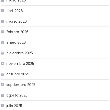
mayo 2026
abril 2026
marzo 2026
febrero 2026
enero 2026
diciembre 2025
noviembre 2025
octubre 2025
septiembre 2025
agosto 2025
julio 2025