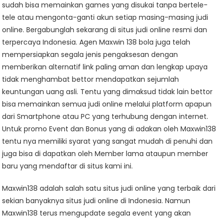
sudah bisa memainkan games yang disukai tanpa bertele-
tele atau mengonta-ganti akun setiap masing-masing judi
online. Bergabunglah sekarang di situs judi online resmi dan
terpercaya Indonesia. Agen Maxwin 138 bola juga telah
mempersiapkan segala jenis pengaksesan dengan
memberikan alternatif link paling aman dan lengkap upaya
tidak menghambat bettor mendapatkan sejumlah
keuntungan uang asli. Tentu yang dimaksud tidak lain bettor
bisa memainkan semua judi online melalui platform apapun
dari Smartphone atau PC yang terhubung dengan internet.
Untuk promo Event dan Bonus yang di adakan oleh Maxwin138
tentu nya memiliki syarat yang sangat mudah di penuhi dan
juga bisa di dapatkan oleh Member lama ataupun member
baru yang mendaftar di situs kami ini.
Maxwin138 adalah salah satu situs judi online yang terbaik dari
sekian banyaknya situs judi online di Indonesia. Namun
Maxwin138 terus mengupdate segala event yang akan