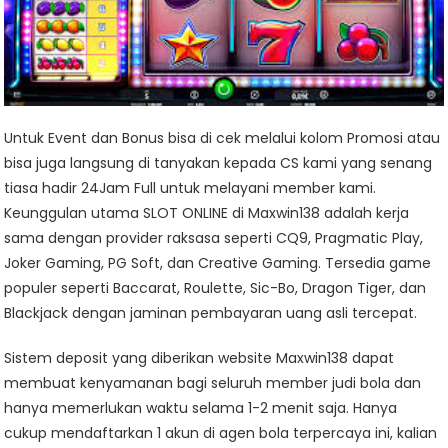
Untuk Event dan Bonus bisa di cek melalui kolom Promosi atau
bisa juga langsung di tanyakan kepada CS kami yang senang
tiasa hadir 24Jam Full untuk melayani member kami.
Keunggulan utama SLOT ONLINE di Maxwin138 adalah kerja
sama dengan provider raksasa seperti CQ9, Pragmatic Play,
Joker Gaming, PG Soft, dan Creative Gaming. Tersedia game
populer seperti Baccarat, Roulette, Sic-Bo, Dragon Tiger, dan
Blackjack dengan jaminan pembayaran uang asli tercepat.
Sistem deposit yang diberikan website Maxwin138 dapat
membuat kenyamanan bagi seluruh member judi bola dan
hanya memerlukan waktu selama 1-2 menit saja. Hanya
cukup mendaftarkan 1 akun di agen bola terpercaya ini, kalian