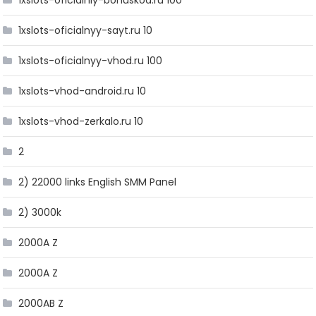
1xslots-oficialniy-bonuskod.ru 100
1xslots-oficialnyy-sayt.ru 10
1xslots-oficialnyy-vhod.ru 100
1xslots-vhod-android.ru 10
1xslots-vhod-zerkalo.ru 10
2
2) 22000 links English SMM Panel
2) 3000k
2000A Z
2000A Z
2000AB Z