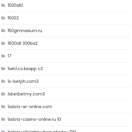
1500allZ
1500Z
150gimnasium.ru
1600all 300baZ
17
1win1.co.keapp c3
1x-betph.com3
1xbetbetmy.com3
1xslots-ar-online.com
1xslots-casino-online.ru 10