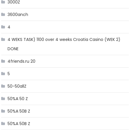
3000Z
3600anch
4
4 WEKS TASK) 1100 over 4 weeks Croatia Casino (WEK 2)
DONE
4friends.ru 20
5
50-50allZ
50%A 50 Z
50%A 50B Z
50%A 50B Z