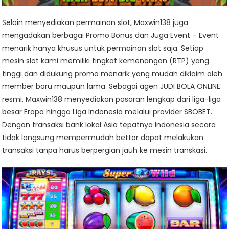
Selain menyediakan permainan slot, Maxwin138 juga
mengadakan berbagai Promo Bonus dan Juga Event – Event
menarik hanya khusus untuk permainan slot saja. Setiap
mesin slot kami memiliki tingkat kemenangan (RTP) yang
tinggi dan didukung promo menarik yang mudah diklaim oleh
member baru maupun lama. Sebagai agen JUDI BOLA ONLINE
resmi, Maxwin138 menyediakan pasaran lengkap dari liga-liga
besar Eropa hingga Liga Indonesia melalui provider SBOBET.
Dengan transaksi bank lokal Asia tepatnya Indonesia secara
tidak langsung mempermudah bettor dapat melakukan
transaksi tanpa harus berpergian jauh ke mesin transkasi.