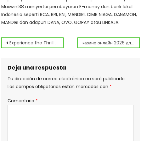
Maxwin138 menyertai pembayaran E-money dan bank lokal
Indonesia seperti BCA, BRI, BNI, MANDIRI, CIMB NIAGA, DANAMON,
MANDIRI dan adapun DANA, OVO, GOPAY atau LINKAJA.
Navegación
Experience the Thrill Unveiling High Roller Adventures at Aviator Predictor
казино онлайн 2026 для игры на реальные деньги.940
de
entradas
Deja una respuesta
Tu dirección de correo electrónico no será publicada.
Los campos obligatorios están marcados con
*
Comentario
*