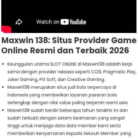
Maxwin 138: Situs Provider Game
Online Resmi dan Terbaik 2026
Keunggulan utama SLOT ONLINE di Maxwin138 adalah kerja
sama dengan provider raksasa seperti CQ9, Pragmatic Play,
Joker Gaming, PG Soft, dan Creative Gaming.
Maxwin138 merupakan situs judi bola terpercaya di
indonesia yang memberikan layanan pasaran bola
terlengkap dengan nilai value paling terjamin resmi asia.
Maxwin138 sudah berdiri beberapa tahun terakhir ini dan
sudah terbukti dengan sistem keamanan yang sangat
tinggi untuk menjaga data data member kami serta
memberikan kenyamanan kepada Seluruh Member yang