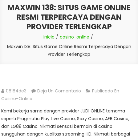
MAXWIN 138: SITUS GAME ONLINE
RESMI TERPERCAYA DENGAN
PROVIDER TERLENGKAP
Inicio
casino-online
Maxwin 138: Situs Game Online Resmi Terpercaya Dengan
Provider Terlengkap
En
08184de3
Deja Un Comentario
Publicado En
Maxwin
Casino-Online
138:
Kami bekerja sama dengan provider JUDI ONLINE ternama
Situs
seperti Pragmatic Play Live Casino, Sexy Casino, AFB Casino,
Game
dan LG88 Casino. Nikmati sensasi bermain di casino
Online
sungguhan dengan kualitas streaming HD. Nikmati berbagai
Resmi