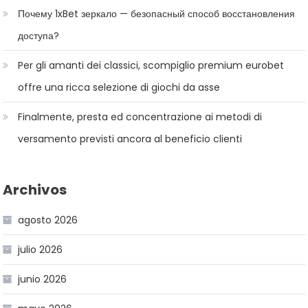
Почему 1xBet зеркало — безопасный способ восстановления
доступа?
Per gli amanti dei classici, scompiglio premium eurobet
offre una ricca selezione di giochi da asse
Finalmente, presta ed concentrazione ai metodi di
versamento previsti ancora al beneficio clienti
Archivos
agosto 2026
julio 2026
junio 2026