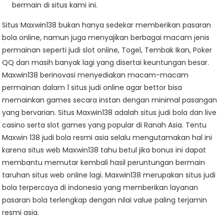
bermain di situs kami ini.
Situs Maxwin138 bukan hanya sedekar memberikan pasaran
bola online, namun juga menyajikan berbagai macam jenis
permainan seperti judi slot online, Togel, Tembak Ikan, Poker
QQ dan masih banyak lagi yang disertai keuntungan besar.
Maxwin138 berinovasi menyediakan macam-macam
permainan dalam 1 situs judi online agar bettor bisa
memainkan games secara instan dengan minimal pasangan
yang bervarian. Situs Maxwin138 adalah situs judi bola dan live
casino serta slot games yang popular di Ranah Asia. Tentu
Maxwin 138 judi bola resmi asia selalu mengutamakan hal ini
karena situs web Maxwin138 tahu betul jika bonus ini dapat
membantu memutar kembali hasil peruntungan bermain
taruhan situs web online lagi. Maxwin138 merupakan situs judi
bola terpercaya di indonesia yang memberikan layanan
pasaran bola terlengkap dengan nilai value paling terjamin
resmi asia.