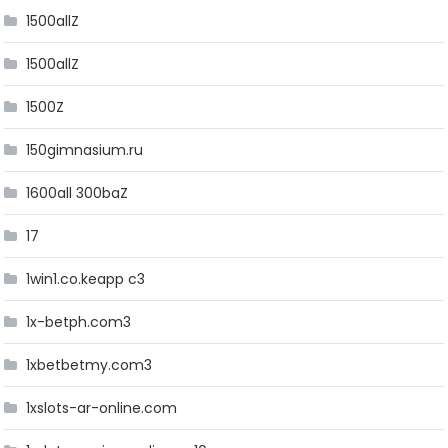
1500allZ
1500allZ
1500Z
150gimnasium.ru
1600all 300baZ
17
1win1.co.keapp c3
1x-betph.com3
1xbetbetmy.com3
1xslots-ar-online.com