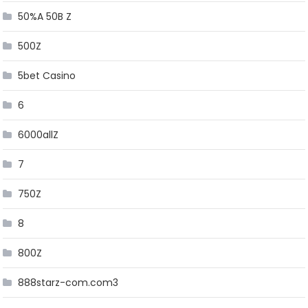
50%A 50B Z
500Z
5bet Casino
6
6000allZ
7
750Z
8
800Z
888starz-com.com3