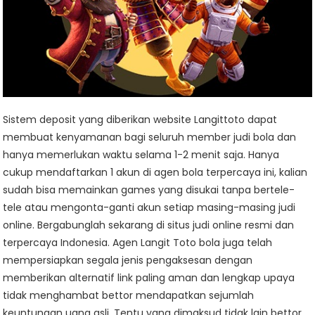
Sistem deposit yang diberikan website Langittoto dapat
membuat kenyamanan bagi seluruh member judi bola dan
hanya memerlukan waktu selama 1-2 menit saja. Hanya
cukup mendaftarkan 1 akun di agen bola terpercaya ini, kalian
sudah bisa memainkan games yang disukai tanpa bertele-
tele atau mengonta-ganti akun setiap masing-masing judi
online. Bergabunglah sekarang di situs judi online resmi dan
terpercaya Indonesia. Agen Langit Toto bola juga telah
mempersiapkan segala jenis pengaksesan dengan
memberikan alternatif link paling aman dan lengkap upaya
tidak menghambat bettor mendapatkan sejumlah
keuntungan uang asli. Tentu yang dimaksud tidak lain bettor