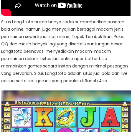
Situs Langittoto bukan hanya sedekar memberikan pasaran
bola online, namun juga menyajikan berbagai macam jenis
permainan seperti judi slot online, Togel, Tembak Ikan, Poker
QQ dan masih banyak lagi yang disertai keuntungan besar.
Langittoto berinovasi menyediakan macam-macam
permainan dalam 1 situs judi online agar bettor bisa
memainkan games secara instan dengan minimal pasangan
yang bervarian. Situs Langittoto adalah situs judi bola dan live
casino serta slot games yang popular di Ranah Asia.