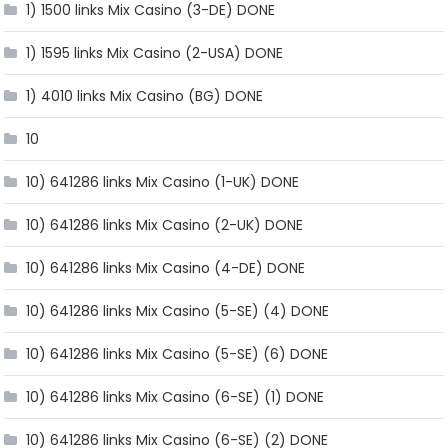
1) 1500 links Mix Casino (3-DE) DONE
1) 1595 links Mix Casino (2-USA) DONE
1) 4010 links Mix Casino (BG) DONE
10
10) 641286 links Mix Casino (1-UK) DONE
10) 641286 links Mix Casino (2-UK) DONE
10) 641286 links Mix Casino (4-DE) DONE
10) 641286 links Mix Casino (5-SE) (4) DONE
10) 641286 links Mix Casino (5-SE) (6) DONE
10) 641286 links Mix Casino (6-SE) (1) DONE
10) 641286 links Mix Casino (6-SE) (2) DONE