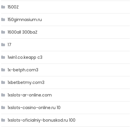
1500Z
150gimnasium.ru
1600all 300baZ
17
1win1.co.keapp c3
1x-betph.com3
1xbetbetmy.com3
1xslots-ar-online.com
1xslots-casino-online.ru 10
1xslots-oficialniy-bonuskod.ru 100