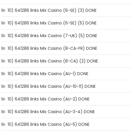
10) 641286 links Mix Casino (6-SE) (3) DONE
10) 641286 links Mix Casino (6-SE) (5) DONE
10) 641286 links Mix Casino (7-UK) (5) DONE
10) 641286 links Mix Casino (8-CA-FR) DONE
10) 641286 links Mix Casino (8-CA) (2) DONE
10) 641286 links Mix Casino (AU-1) DONE
10) 641286 links Mix Casino (AU-10-11) DONE
10) 641286 links Mix Casino (AU-2) DONE
10) 641286 links Mix Casino (AU-3-4) DONE
10) 641286 links Mix Casino (AU-5) DONE