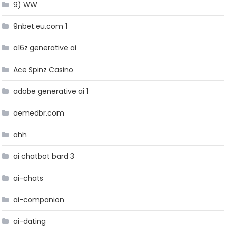
9) WW
9nbet.eu.com 1
a16z generative ai
Ace Spinz Casino
adobe generative ai 1
aemedbr.com
ahh
ai chatbot bard 3
ai-chats
ai-companion
ai-dating