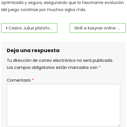
optimizada y segura, asegurando que la fascinante evolución
del juego continúe por muchos siglos más.
Navegación
Casino Julius plateforme avec jeux live et croupiers en direct.3678
Skrill w kasynie online: Przewodnik pełen informacji
de
entradas
Deja una respuesta
Tu dirección de correo electrónico no será publicada.
Los campos obligatorios están marcados con
*
Comentario
*