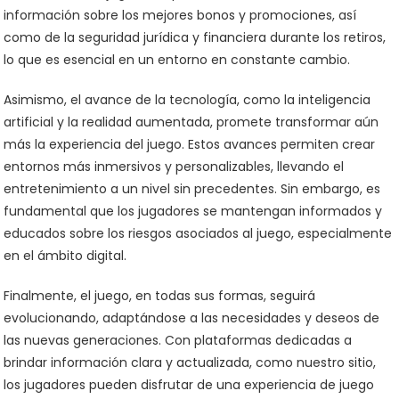
información sobre los mejores bonos y promociones, así
como de la seguridad jurídica y financiera durante los retiros,
lo que es esencial en un entorno en constante cambio.
Asimismo, el avance de la tecnología, como la inteligencia
artificial y la realidad aumentada, promete transformar aún
más la experiencia del juego. Estos avances permiten crear
entornos más inmersivos y personalizables, llevando el
entretenimiento a un nivel sin precedentes. Sin embargo, es
fundamental que los jugadores se mantengan informados y
educados sobre los riesgos asociados al juego, especialmente
en el ámbito digital.
Finalmente, el juego, en todas sus formas, seguirá
evolucionando, adaptándose a las necesidades y deseos de
las nuevas generaciones. Con plataformas dedicadas a
brindar información clara y actualizada, como nuestro sitio,
los jugadores pueden disfrutar de una experiencia de juego