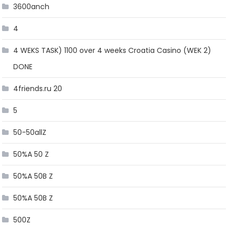
3600anch
4
4 WEKS TASK) 1100 over 4 weeks Croatia Casino (WEK 2)
DONE
4friends.ru 20
5
50-50allZ
50%A 50 Z
50%A 50B Z
50%A 50B Z
500Z