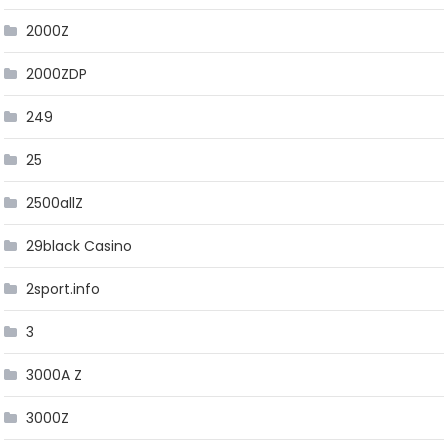
2000Z
2000ZDP
249
25
2500allZ
29black Casino
2sport.info
3
3000A Z
3000Z