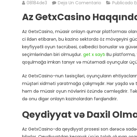
En
08184de3
Deja Un Comentario
Publicado 
Getxcasino
Az GetxCasino Haqqınd
Ila
Sansinizi
Az GetxCasino, müasir onlayn qumar platforması olaraq
Sinayin
ci ildən etibarən, bu kazino sektorda öz mövqeyini gü
Va
keyfiyyətli oyun təcrübəsi, cəlbedici bonuslar və güvən
Qazanin
seçimlərindən biri olmuşdur.
get x saytı
Bu platforma, y
qoşulmağa imkan tanıyır və mütəmadi oyunçular üçün
Az GetxCasino-nun təsisçiləri, oyunçuların ehtiyacları
müştəri xidməti yaratmağa çalışmışdır. Hər yaşda və
həm də müasir oyun növlərini özündə cəmləşdirir. Tə
də onu digər onlayn kazinolardan fərqləndirir.
Qeydiyyat və Daxil Olma
Az GetxCasino-da qeydiyyat prosesi son dərəcə sadədir
bilərlər. Qeydiyyatdan keçmək üçün tələb olunan əsa