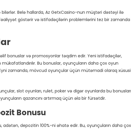
şə bilərlər. Belə hallarda, Az GetxCasino-nun müştəri dəstəyi ilə
əaliyyət göstərir və istifadəçilərin problemlərini tez bir zamanda
lar
f bonuslar və promosyonlar təqdim edir. Yeni istifadəçilər,
 mükafatlandırılır. Bu bonuslar, oyunçuların daha çox oyun
 Eyni zamanda, mövcud oyunçular üçün mütəmadi olaraq xüsusi
unçular, slot oyunları, rulet, poker və digər oyunlarda bu bonuslar
 oyunçuların qazancını artırmaq üçün əla bir fürsətdir.
pozit Bonusu
, adətən, depozitin 100%-ni əhatə edir. Bu, oyunçuların daha çox