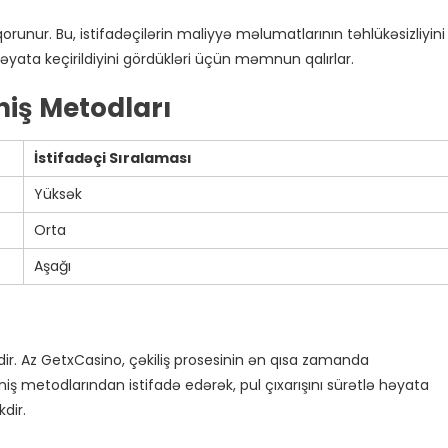
 qorunur. Bu, istifadəçilərin maliyyə məlumatlarının təhlükəsizliyini
əyata keçirildiyini gördükləri üçün məmnun qalırlar.
niş Metodları
İstifadəçi Sıralaması
Yüksək
Orta
Aşağı
lidir. Az GetxCasino, çəkiliş prosesinin ən qısa zamanda
 metodlarından istifadə edərək, pul çıxarışını sürətlə həyata
dir.