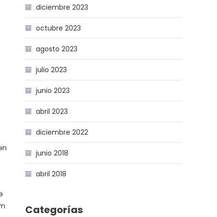
diciembre 2023
octubre 2023
agosto 2023
julio 2023
junio 2023
abril 2023
diciembre 2022
dən
junio 2018
abril 2018
ə
im
Categorías