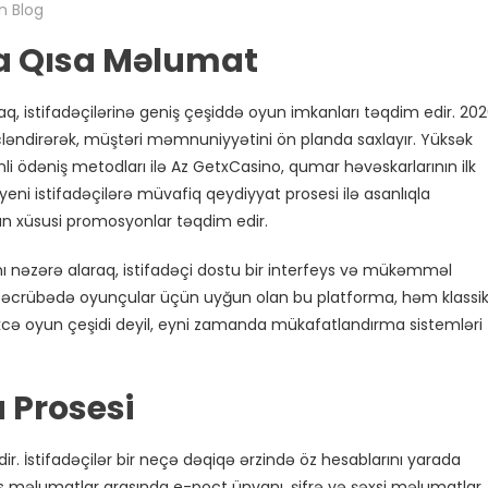
En
Blog
a Qısa Məlumat
, istifadəçilərinə geniş çeşiddə oyun imkanları təqdim edir. 20
cləndirərək, müştəri məmnuniyyətini ön planda saxlayır. Yüksək
li ödəniş metodları ilə Az GetxCasino, qumar həvəskarlarının ilk
eni istifadəçilərə müvafiq qeydiyyat prosesi ilə asanlıqla
 xüsusi promosyonlar təqdim edir.
nı nəzərə alaraq, istifadəçi dostu bir interfeys və mükəmməl
 təcrübədə oyunçular üçün uyğun olan bu platforma, həm klassik
kcə oyun çeşidi deyil, eyni zamanda mükafatlandırma sistemləri
 Prosesi
. İstifadəçilər bir neçə dəqiqə ərzində öz hesablarını yarada
s məlumatlar arasında e-poçt ünvanı, şifrə və şəxsi məlumatlar