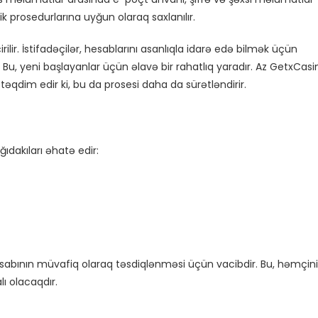
k prosedurlarına uyğun olaraq saxlanılır.
irilir. İstifadəçilər, hesablarını asanlıqla idarə edə bilmək üçün
Bu, yeni başlayanlar üçün əlavə bir rahatlıq yaradır. Az GetxCasi
əqdim edir ki, bu da prosesi daha da sürətləndirir.
dakıları əhatə edir:
esabının müvafiq olaraq təsdiqlənməsi üçün vacibdir. Bu, həmçini
ı olacaqdır.