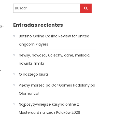
Entradas recientes
26-
Betzino Online Casino Review for United
Kingdom Players
newsy, nowości, uciechy, dane, melodia,
nowinki, filmiki
,
O naszego biura
Piękny marzec po Go4Games Hodolany po
Ołomuńcu!
Najpozytywniejsze kasyna online z
Mastercard na rzecz Polaków 2026