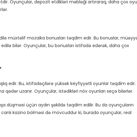
. Oyunçular, depozit etdikləri məbləği artıraraq, daha çox oy
lər.
dilə müxtəlif mozaika bonusları təqdim edir. Bu bonuslar, müəyy
edilə bilər. Oyunçular, bu bonusları istifadə edərək, daha çox
r
ıq edir. Bu, istifadəçilərə yüksək keyfiyyətli oyunlar təqdim edir.
na qədər uzanır. Oyunçular, istədikləri növ oyunları seçə bilərlər.
 başa düşməsi üçün aydın şəkildə təqdim edilir. Bu da oyunçuların
 canlı kazino bölməsi də mövcuddur ki, burada oyunçular, real