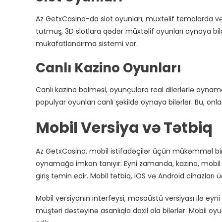
Az GetxCasino-da slot oyunları, müxtəlif temalarda v
tutmuş, 3D slotlara qədər müxtəlif oyunları oynaya bi
mükafatlandırma sistemi var.
Canlı Kazino Oyunları
Canlı kazino bölməsi, oyunçulara real dilerlərlə oynama
populyar oyunları canlı şəkildə oynaya bilərlər. Bu, on
Mobil Versiya və Tətbiq
Az GetxCasino, mobil istifadəçilər üçün mükəmməl bir p
oynamağa imkan tanıyır. Eyni zamanda, kazino, mobil 
giriş təmin edir. Mobil tətbiq, iOS və Android cihazları
Mobil versiyanın interfeysi, masaüstü versiyası ilə eyn
müştəri dəstəyinə asanlıqla daxil ola bilərlər. Mobil oyu