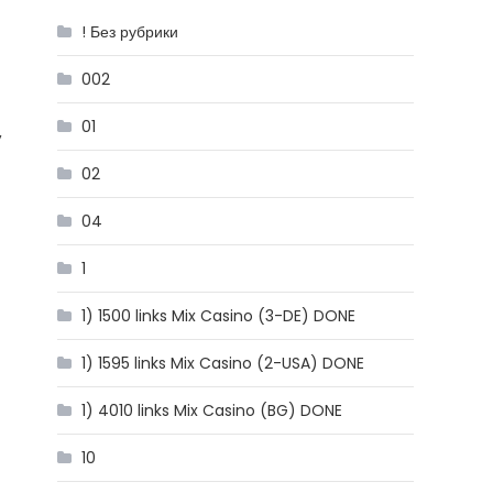
! Без рубрики
002
01
,
02
04
1
1) 1500 links Mix Casino (3-DE) DONE
1) 1595 links Mix Casino (2-USA) DONE
1) 4010 links Mix Casino (BG) DONE
10