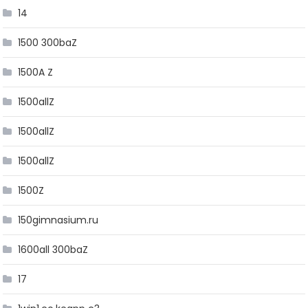
14
1500 300baZ
1500A Z
1500allZ
1500allZ
1500allZ
1500Z
150gimnasium.ru
1600all 300baZ
17