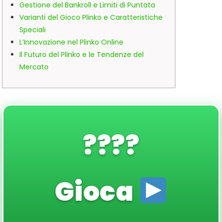
Gestione del Bankroll e Limiti di Puntata
Varianti del Gioco Plinko e Caratteristiche
Speciali
L’Innovazione nel Plinko Online
Il Futuro del Plinko e le Tendenze del
Mercato
????
Gioca