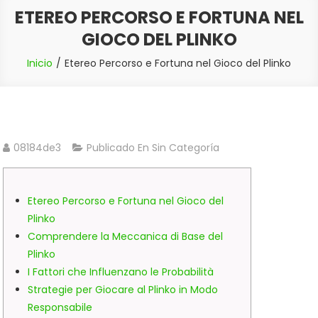
ETEREO PERCORSO E FORTUNA NEL
GIOCO DEL PLINKO
Inicio
Etereo Percorso e Fortuna nel Gioco del Plinko
08184de3
Publicado En Sin Categoría
Etereo Percorso e Fortuna nel Gioco del
Plinko
Comprendere la Meccanica di Base del
Plinko
I Fattori che Influenzano le Probabilità
Strategie per Giocare al Plinko in Modo
Responsabile