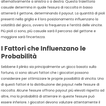
alternativamente a sinistra o a destra. Questa traiettoria
casuale determina in quale fessura di raccolta in basso
atterrerà il gettone, determinando il payout. La quantità di pioli
presenti nella griglia e il loro posizionamento influenzano la
volatilità del gioco, ovvero la frequenza e l’entità delle vincite.
Più pioli ci sono, più casuale sarà il percorso del gettone e
maggiore sarà l’incertezza.
I Fattori che Influenzano le
Probabilità
Sebbene il plinko sia principalmente un gioco basato sulla
fortuna, ci sono alcuni fattori che i giocatori possono
considerare per ottimizzare le proprie possibilità di vincita. Uno
di questi fattori è la distribuzione dei payout nelle fessure di
raccolta. Alcune fessure offrono payout più elevati rispetto ad
altre, ma la probabilità di atterrare in queste fessure può
essere inferiore. I giocatori devono valutare attentamente il