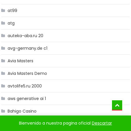
at99
atg
auteka-aba.ru 20
avg-germany.de c1
Avia Masters
Avia Masters Demo
avtolife5.ru 2000
aws generative ai 1
Bahigo Casino
Bienvenido a nuestra pagina oficial
Descartar
bajisupport.com c5