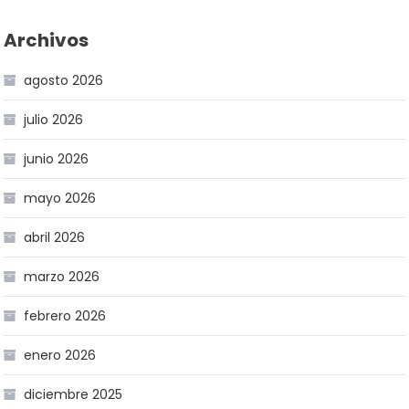
Archivos
agosto 2026
julio 2026
junio 2026
mayo 2026
abril 2026
marzo 2026
febrero 2026
enero 2026
diciembre 2025