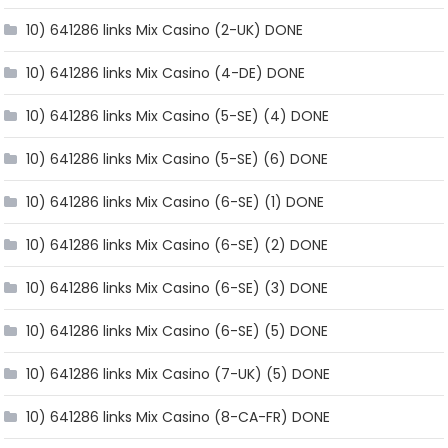
10) 641286 links Mix Casino (2-UK) DONE
10) 641286 links Mix Casino (4-DE) DONE
10) 641286 links Mix Casino (5-SE) (4) DONE
10) 641286 links Mix Casino (5-SE) (6) DONE
10) 641286 links Mix Casino (6-SE) (1) DONE
10) 641286 links Mix Casino (6-SE) (2) DONE
10) 641286 links Mix Casino (6-SE) (3) DONE
10) 641286 links Mix Casino (6-SE) (5) DONE
10) 641286 links Mix Casino (7-UK) (5) DONE
10) 641286 links Mix Casino (8-CA-FR) DONE