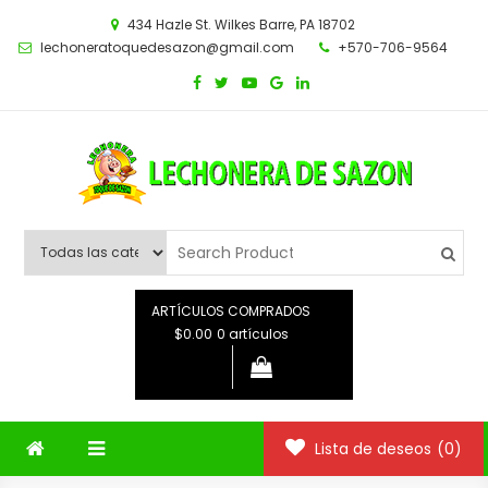
Saltar
434 Hazle St. Wilkes Barre, PA 18702
al
lechoneratoquedesazon@gmail.com
+570-706-9564
contenido
ARTÍCULOS COMPRADOS
$0.00
0 artículos
Lista de deseos
(0)