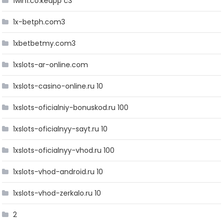
1win1.co.keapp c3
1x-betph.com3
1xbetbetmy.com3
1xslots-ar-online.com
1xslots-casino-online.ru 10
1xslots-oficialniy-bonuskod.ru 100
1xslots-oficialnyy-sayt.ru 10
1xslots-oficialnyy-vhod.ru 100
1xslots-vhod-android.ru 10
1xslots-vhod-zerkalo.ru 10
2