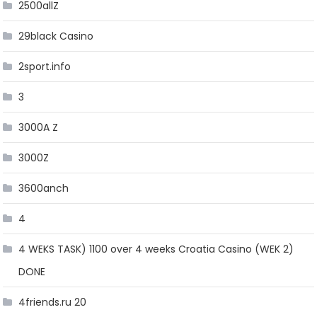
2500allZ
29black Casino
2sport.info
3
3000A Z
3000Z
3600anch
4
4 WEKS TASK) 1100 over 4 weeks Croatia Casino (WEK 2)
DONE
4friends.ru 20