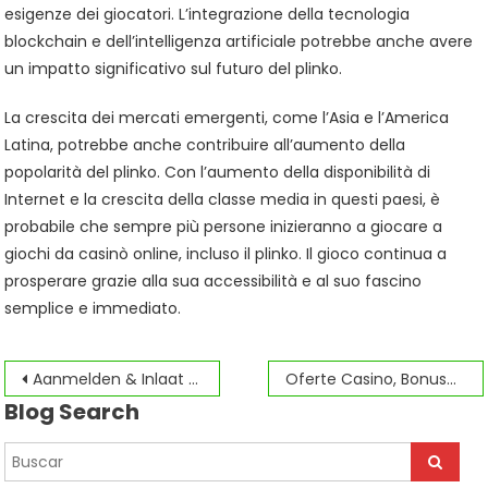
esigenze dei giocatori. L’integrazione della tecnologia
blockchain e dell’intelligenza artificiale potrebbe anche avere
un impatto significativo sul futuro del plinko.
La crescita dei mercati emergenti, come l’Asia e l’America
Latina, potrebbe anche contribuire all’aumento della
popolarità del plinko. Con l’aumento della disponibilità di
Internet e la crescita della classe media in questi paesi, è
probabile che sempre più persone inizieranno a giocare a
giochi da casinò online, incluso il plinko. Il gioco continua a
prosperare grazie alla sua accessibilità e al suo fascino
semplice e immediato.
Navegación
Aanmelden & Inlaat Reisbegeleider
Oferte Casino, Bonusuri si Rotiri Gratuit
Blog Search
de
entradas