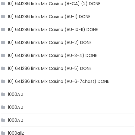
10) 641286 links Mix Casino (8-CA) (2) DONE
10) 641286 links Mix Casino (AU-1) DONE
10) 641286 links Mix Casino (AU-10-11) DONE
10) 641286 links Mix Casino (AU-2) DONE
10) 641286 links Mix Casino (AU-3-4) DONE
10) 641286 links Mix Casino (AU-5) DONE
10) 641286 links Mix Casino (AU-6-7chast) DONE
1000A Z
1000A Z
1000A Z
1000allZ