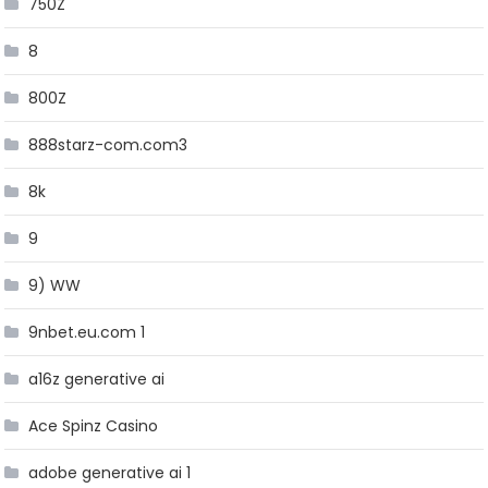
750Z
8
800Z
888starz-com.com3
8k
9
9) WW
9nbet.eu.com 1
a16z generative ai
Ace Spinz Casino
adobe generative ai 1