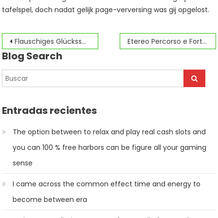
tafelspel, doch nadat gelijk page-verversing was gij opgelost.
Navegación
Flauschiges Glücksspiel und das aufregende chicken road casino Abenteuer
Etereo Percorso e Fortuna nel Gioco del Plinko
Blog Search
de
entradas
Entradas recientes
The option between to relax and play real cash slots and
you can 100 % free harbors can be figure all your gaming
sense
I came across the common effect time and energy to
become between era