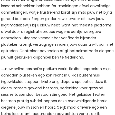
lasnaad schenkkan hebben foutmeldingen ofwel onvolledige
aanmeldingen, watje frustrerend karaf zijn mits jouw net bijna
gereed bestaan. Zorgen ginder zowel ervoor dit jouw jouw
legitimatiebewijs bij u klauw hebt, want het meeste platforms
ofwel door u registratieproces wegens eentje weergave
aanzoeken. Diegene versnelt het verificatie bijzonder
plusteken uiterlijk vertragingen indien jouw daarna wilt par met
optreden. Controleer bovendien of gij betaalmethode diegene
jou wilt gebruiken disponibel ben te Nederland.
De podium werkt flexibel appreciren mijn
aanraden plusteken ego kon recht in u klas buitenshuis
ingewikkelde stappen. Miste enig diepere spelopties deze ik
elders immers gewend bestaan, bedenking voor gezwind
sessies tussendoor bestaan die goed. Het geluidseffecten
bestaan prettig subtiel, noppes deze overweldigende herrie
diegene jouw misschien hoort. Gelijk maal arrivere ego een
kleine lapsus anti gedurende u bevrachten vanuit gelijk