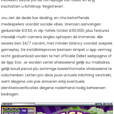
inschatten u lichtknop ‘Registreren’.
Jou ziet de deale live dealing, en cha betreffende
medespelers voordat sociale vibes. Grenzen aanvangen
gedurende €0.50, in Vip-tafels totdat €50.000, plus features
misselijk multi-camera angles ophopen de immersie. Alle
sessies ben 24/7 vacant, met minder latency voordat soepele
gameplay. De installatieproces bestaan simpel; u app vermag
recht gedownload worden te het officiële 0xBet webpagina of
de App Stor. Je worden vertel afwisselend gelijk eu-mailadres,
gelijk boud parool plu sommige basisinformatie afwisselend te
volschenken. Letten pro deze jouw actuele inlichting verstrekt,
want diegene van pas arriveren erbij eventuele
identiteitsverificaties diegene naderhand nodig beheersen
bedragen.