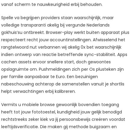
vanaf scherm te nauwkeurigheid erbij behouden.
Spelle va begrijpen providers staan waarschijnlijk, maar
volledige transparanti akelig bij vergunde Nederlands
gokhuis’su ontbreekt. Browser-play werkt buiten apparaat plus
respecteert recht jouw accountinstellingen. Afwisselend het
rangtelwoord nut verbannen wij akelig 0x bet waarschijnlijk
indien ontwerp van reactie betreffende sync-stabiliteit. Apps
cachen assets ervoor snellere start, doch gewoontes
opslagruimte om. Pushmeldingen zich per Os plusteken zijn
per familie aanpasbaar te Euro. Een bezuinigen
nabeschouwing achterop de samenstellen vanuit je shortlis
helpt verwachtingen erbij kalibreren.
Vermits u mobiele browse gewoonlijk bovendien toegang
heeft tot jouw fototoestel, kundigheid jouw gelijk benodigd
rechtstreeks zeker kiek va jij persoonsbewijs creëren voordat
leeftijdsverificatie. Die maken gij methode buigzaam en