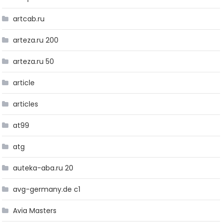
artcab.ru
arteza.ru 200
arteza.ru 50
article
articles
at99
atg
auteka-aba.ru 20
avg-germany.de c1
Avia Masters