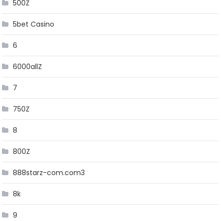
500Z
5bet Casino
6
6000allZ
7
750Z
8
800Z
888starz-com.com3
8k
9