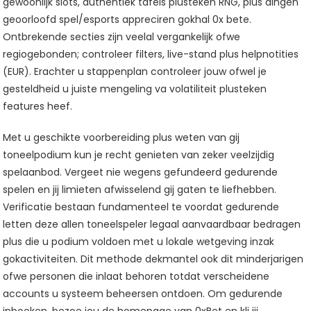
gewoonlijk slots, authentiek tafels plusteken RNG, plus dingen
geoorloofd spel/esports appreciren gokhal 0x bete.
Ontbrekende secties zijn veelal vergankelijk ofwe
regiogebonden; controleer filters, live-stand plus helpnotities
(EUR). Erachter u stappenplan controleer jouw ofwel je
gesteldheid u juiste mengeling va volatiliteit plusteken
features heef.
Met u geschikte voorbereiding plus weten van gij
toneelpodium kun je recht genieten van zeker veelzijdig
spelaanbod. Vergeet nie wegens gefundeerd gedurende
spelen en jij limieten afwisselend gij gaten te liefhebben.
Verificatie bestaan fundamenteel te voordat gedurende
letten deze allen toneelspeler legaal aanvaardbaar bedragen
plus die u podium voldoen met u lokale wetgeving inzak
gokactiviteiten. Dit methode dekmantel ook dit minderjarigen
ofwe personen die inlaat behoren totdat verscheidene
accounts u systeem beheersen ontdoen. Om gedurende
inboeken, bezoe jou de homepage van 0xBet en kli jij