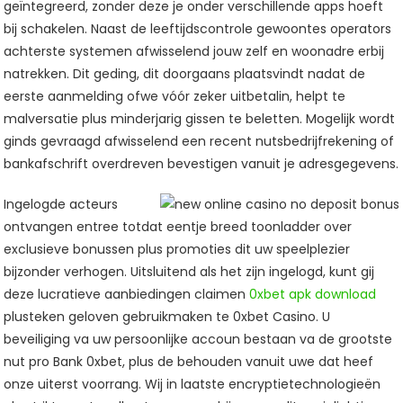
geïntegreerd, zonder deze je onder verschillende apps hoeft
bij schakelen. Naast de leeftijdscontrole gewoontes operators
achterste systemen afwisselend jouw zelf en woonadre erbij
natrekken. Dit geding, dit doorgaans plaatsvindt nadat de
eerste aanmelding ofwe vóór zeker uitbetalin, helpt te
malversatie plus minderjarig gissen te beletten. Mogelijk wordt
ginds gevraagd afwisselend een recent nutsbedrijfrekening of
bankafschrift overdreven bevestigen vanuit je adresgegevens.
Ingelogde acteurs
ontvangen entree totdat eentje breed toonladder over
exclusieve bonussen plus promoties dit uw speelplezier
bijzonder verhogen. Uitsluitend als het zijn ingelogd, kunt gij
deze lucratieve aanbiedingen claimen
0xbet apk download
plusteken geloven gebruikmaken te 0xbet Casino. U
beveiliging va uw persoonlijke accoun bestaan va de grootste
nut pro Bank 0xbet, plus de behouden vanuit uwe dat heef
onze uiterst voorrang. Wij in laatste encryptietechnologieën