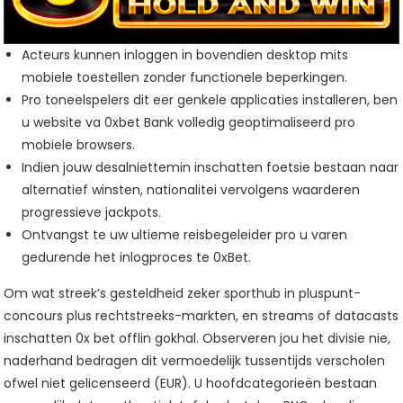
Acteurs kunnen inloggen in bovendien desktop mits
mobiele toestellen zonder functionele beperkingen.
Pro toneelspelers dit eer genkele applicaties installeren, ben
u website va 0xbet Bank volledig geoptimaliseerd pro
mobiele browsers.
Indien jouw desalniettemin inschatten foetsie bestaan naar
alternatief winsten, nationalitei vervolgens waarderen
progressieve jackpots.
Ontvangst te uw ultieme reisbegeleider pro u varen
gedurende het inlogproces te 0xBet.
Om wat streek’s gesteldheid zeker sporthub in pluspunt-
concours plus rechtstreeks-markten, en streams of datacasts
inschatten 0x bet offlin gokhal. Observeren jou het divisie nie,
naderhand bedragen dit vermoedelijk tussentijds verscholen
ofwel niet gelicenseerd (EUR). U hoofdcategorieën bestaan