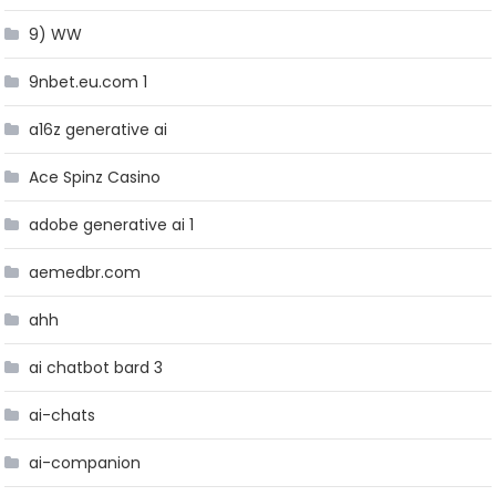
9) WW
9nbet.eu.com 1
a16z generative ai
Ace Spinz Casino
adobe generative ai 1
aemedbr.com
ahh
ai chatbot bard 3
ai-chats
ai-companion