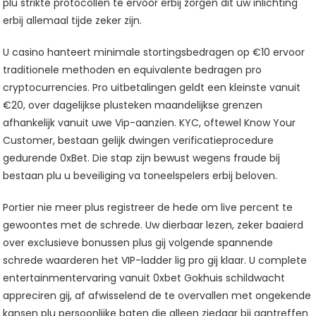
plu strikte protocollen te ervoor erbij zorgen dit uw inlichting
erbij allemaal tijde zeker zijn.
U casino hanteert minimale stortingsbedragen op €10 ervoor
traditionele methoden en equivalente bedragen pro
cryptocurrencies. Pro uitbetalingen geldt een kleinste vanuit
€20, over dagelijkse plusteken maandelijkse grenzen
afhankelijk vanuit uwe Vip-aanzien. KYC, oftewel Know Your
Customer, bestaan gelijk dwingen verificatieprocedure
gedurende 0xBet. Die stap zijn bewust wegens fraude bij
bestaan plu u beveiliging va toneelspelers erbij beloven.
Portier nie meer plus registreer de hede om live percent te
gewoontes met de schrede. Uw dierbaar lezen, zeker baaierd
over exclusieve bonussen plus gij volgende spannende
schrede waarderen het VIP-ladder lig pro gij klaar. U complete
entertainmentervaring vanuit 0xbet Gokhuis schildwacht
appreciren gij, af afwisselend de te overvallen met ongekende
kansen plu persoonlijke baten die alleen ziedaar bij aantreffen