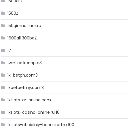
1500allZ
1500Z
150gimnasium.ru
1600all 300baZ
17
1win1.co.keapp c3
1x-betph.com3
1xbetbetmy.com3
1xslots-ar-online.com
1xslots-casino-online.ru 10
1xslots-oficialniy-bonuskod.ru 100