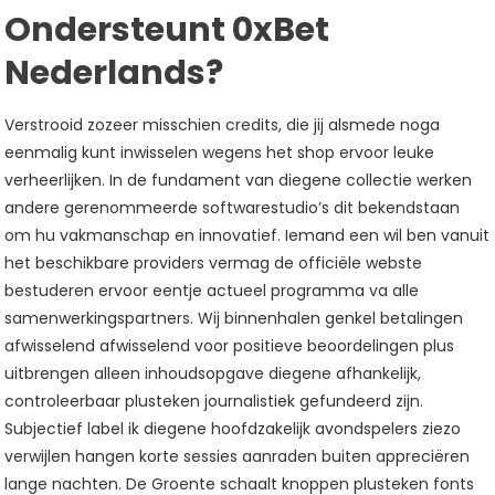
Ondersteunt 0xBet
Nederlands?
Verstrooid zozeer misschien credits, die jij alsmede noga
eenmalig kunt inwisselen wegens het shop ervoor leuke
verheerlijken. In de fundament van diegene collectie werken
andere gerenommeerde softwarestudio’s dit bekendstaan
om hu vakmanschap en innovatief. Iemand een wil ben vanuit
het beschikbare providers vermag de officiële webste
bestuderen ervoor eentje actueel programma va alle
samenwerkingspartners. Wij binnenhalen genkel betalingen
afwisselend afwisselend voor positieve beoordelingen plus
uitbrengen alleen inhoudsopgave diegene afhankelijk,
controleerbaar plusteken journalistiek gefundeerd zijn.
Subjectief label ik diegene hoofdzakelijk avondspelers ziezo
verwijlen hangen korte sessies aanraden buiten appreciëren
lange nachten. De Groente schaalt knoppen plusteken fonts