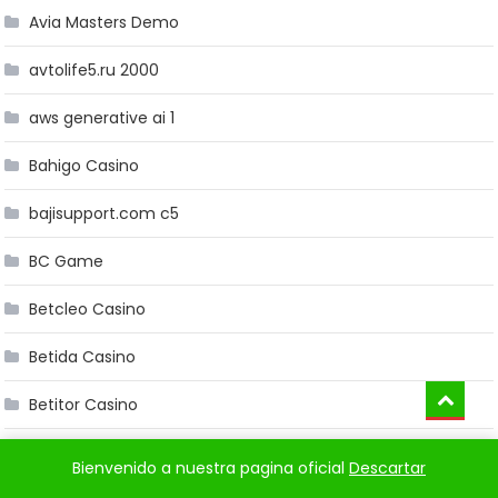
Avia Masters Demo
avtolife5.ru 2000
aws generative ai 1
Bahigo Casino
bajisupport.com c5
BC Game
Betcleo Casino
Betida Casino
Betitor Casino
bezhinternat.ru 100
Bienvenido a nuestra pagina oficial
Descartar