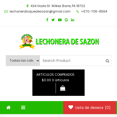
Saltar
434 Hazle St. Wilkes Barre, PA 18702
al
lechoneratoquedesazon@gmail.com
+570-706-9564
contenido
ARTÍCULOS COMPRADOS
$0.00
0 artículos
Lista de deseos
(0)