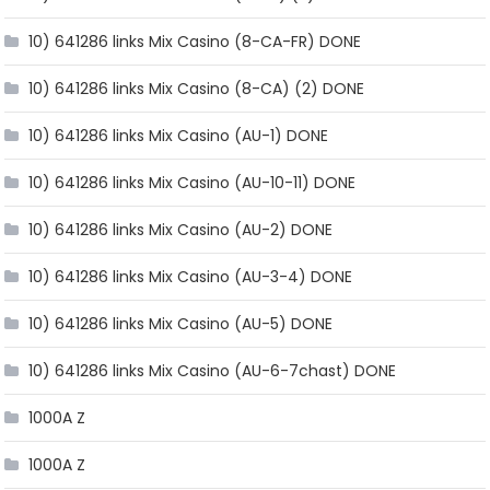
10) 641286 links Mix Casino (8-CA-FR) DONE
10) 641286 links Mix Casino (8-CA) (2) DONE
10) 641286 links Mix Casino (AU-1) DONE
10) 641286 links Mix Casino (AU-10-11) DONE
10) 641286 links Mix Casino (AU-2) DONE
10) 641286 links Mix Casino (AU-3-4) DONE
10) 641286 links Mix Casino (AU-5) DONE
10) 641286 links Mix Casino (AU-6-7chast) DONE
1000A Z
1000A Z