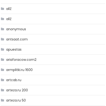
allZ
allZ
anonymous
antsaat.com
apuestas
ariaforacow.com2
armplitki.ru 1600
artcab.ru
arteza.ru 200
arteza.ru 50