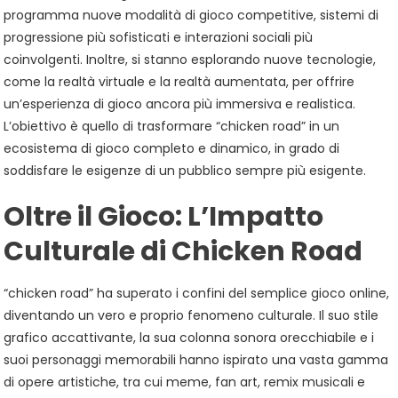
programma nuove modalità di gioco competitive, sistemi di
progressione più sofisticati e interazioni sociali più
coinvolgenti. Inoltre, si stanno esplorando nuove tecnologie,
come la realtà virtuale e la realtà aumentata, per offrire
un’esperienza di gioco ancora più immersiva e realistica.
L’obiettivo è quello di trasformare “chicken road” in un
ecosistema di gioco completo e dinamico, in grado di
soddisfare le esigenze di un pubblico sempre più esigente.
Oltre il Gioco: L’Impatto
Culturale di Chicken Road
“chicken road” ha superato i confini del semplice gioco online,
diventando un vero e proprio fenomeno culturale. Il suo stile
grafico accattivante, la sua colonna sonora orecchiabile e i
suoi personaggi memorabili hanno ispirato una vasta gamma
di opere artistiche, tra cui meme, fan art, remix musicali e