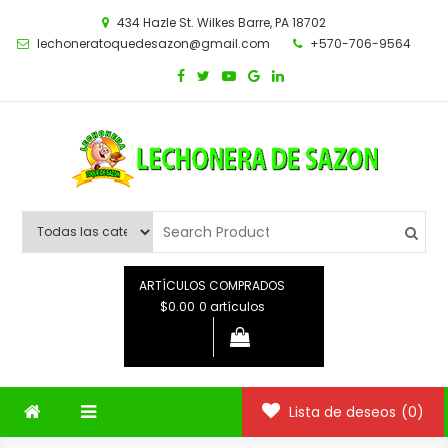
Saltar
434 Hazle St. Wilkes Barre, PA 18702
al
lechoneratoquedesazon@gmail.com
+570-706-9564
contenido
ARTÍCULOS COMPRADOS
$0.00
0 artículos
Lista de deseos
(0)