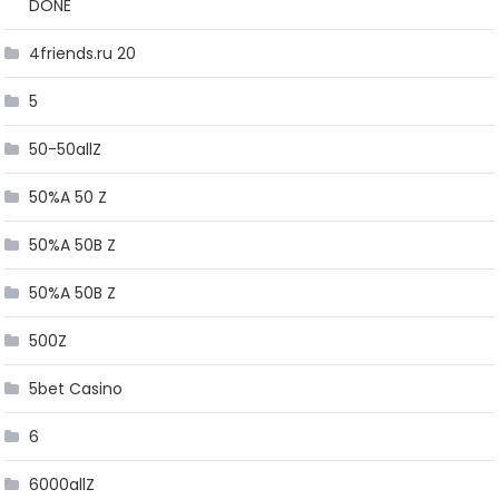
DONE
4friends.ru 20
5
50-50allZ
50%A 50 Z
50%A 50B Z
50%A 50B Z
500Z
5bet Casino
6
6000allZ