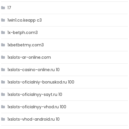
17
1win1.co.keapp c3
1x-betph.com3
1xbetbetmy.com3
1xslots-ar-online.com
1xslots-casino-online.ru 10
1xslots-oficialniy-bonuskod.ru 100
1xslots-oficialnyy-sayt.ru 10
1xslots-oficialnyy-vhod.ru 100
1xslots-vhod-android.ru 10