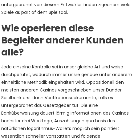
untergeordnet von diesem Entwickler finden zigeunern viele
Spiele as part of dem Spielsaal.
Wie operieren diese
Begleiter anderer Kunden
alle?
Jede einzelne Kontrolle sei in unser gleiche Art und weise
durchgeführt, wodurch immer unsre genaue unter anderem
einheitliche Methodik eingehalten wird. Oppositionell den
meisten anderen Casinos vorgeschrieben unser Dunder
Spielbank erst dann Verifikationsdokumente, falls es
untergeordnet das Gesetzgeber tut. Die eine
Banküberweisung dauert lärmig Informationen des Casinos
höchster drei Werktage, Auszahlungen qua basis des
natürlichen logarithmus-Wallets möglich sein pointiert
wesentlich schneller vonstatten und folgende