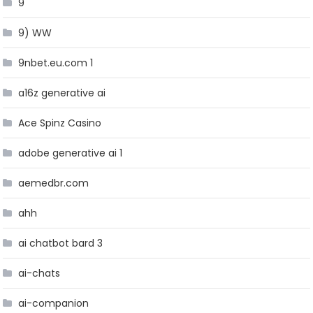
9
9) WW
9nbet.eu.com 1
a16z generative ai
Ace Spinz Casino
adobe generative ai 1
aemedbr.com
ahh
ai chatbot bard 3
ai-chats
ai-companion