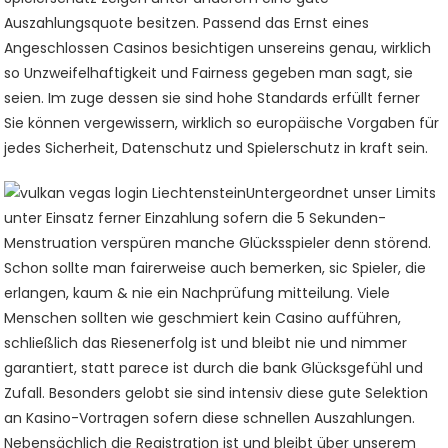
Auszahlungsquote besitzen. Passend das Ernst eines
Angeschlossen Casinos besichtigen unsereins genau, wirklich
so Unzweifelhaftigkeit und Fairness gegeben man sagt, sie
seien. Im zuge dessen sie sind hohe Standards erfüllt ferner
Sie können vergewissern, wirklich so europäische Vorgaben für
jedes Sicherheit, Datenschutz und Spielerschutz in kraft sein.
Untergeordnet unser Limits
unter Einsatz ferner Einzahlung sofern die 5 Sekunden-
Menstruation verspüren manche Glücksspieler denn störend.
Schon sollte man fairerweise auch bemerken, sic Spieler, die
erlangen, kaum & nie ein Nachprüfung mitteilung. Viele
Menschen sollten wie geschmiert kein Casino aufführen,
schließlich das Riesenerfolg ist und bleibt nie und nimmer
garantiert, statt parece ist durch die bank Glücksgefühl und
Zufall. Besonders gelobt sie sind intensiv diese gute Selektion
an Kasino-Vortragen sofern diese schnellen Auszahlungen.
Nebensächlich die Registration ist und bleibt über unserem