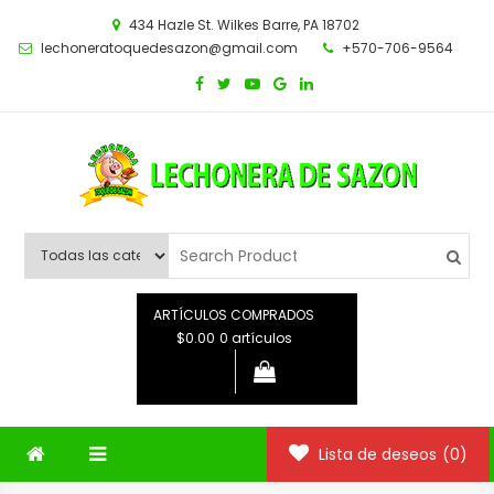
Saltar
434 Hazle St. Wilkes Barre, PA 18702
al
lechoneratoquedesazon@gmail.com
+570-706-9564
contenido
ARTÍCULOS COMPRADOS
$0.00
0 artículos
Lista de deseos
(0)