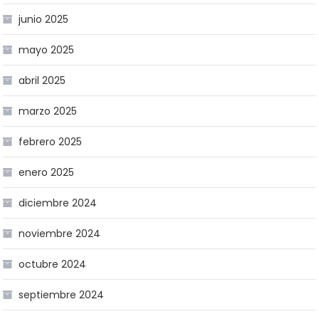
junio 2025
mayo 2025
abril 2025
marzo 2025
febrero 2025
enero 2025
diciembre 2024
noviembre 2024
octubre 2024
septiembre 2024