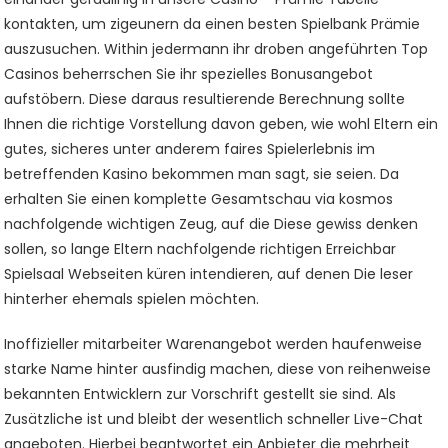
kontakten, um zigeunern da einen besten Spielbank Prämie
auszusuchen. Within jedermann ihr droben angeführten Top
Casinos beherrschen Sie ihr spezielles Bonusangebot
aufstöbern. Diese daraus resultierende Berechnung sollte
Ihnen die richtige Vorstellung davon geben, wie wohl Eltern ein
gutes, sicheres unter anderem faires Spielerlebnis im
betreffenden Kasino bekommen man sagt, sie seien. Da
erhalten Sie einen komplette Gesamtschau via kosmos
nachfolgende wichtigen Zeug, auf die Diese gewiss denken
sollen, so lange Eltern nachfolgende richtigen Erreichbar
Spielsaal Webseiten küren intendieren, auf denen Die leser
hinterher ehemals spielen möchten.
Inoffizieller mitarbeiter Warenangebot werden haufenweise
starke Name hinter ausfindig machen, diese von reihenweise
bekannten Entwicklern zur Vorschrift gestellt sie sind. Als
Zusätzliche ist und bleibt der wesentlich schneller Live-Chat
angeboten. Hierbei beantwortet ein Anbieter die mehrheit