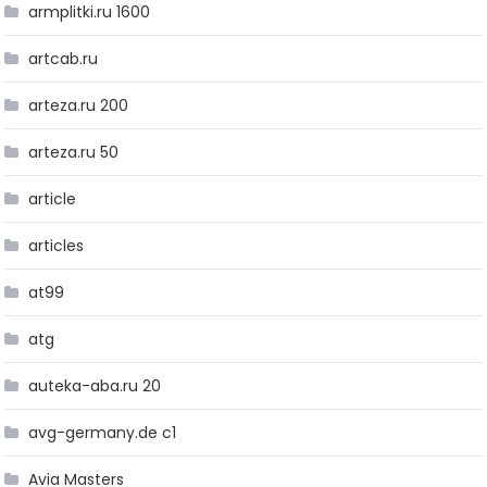
armplitki.ru 1600
artcab.ru
arteza.ru 200
arteza.ru 50
article
articles
at99
atg
auteka-aba.ru 20
avg-germany.de c1
Avia Masters