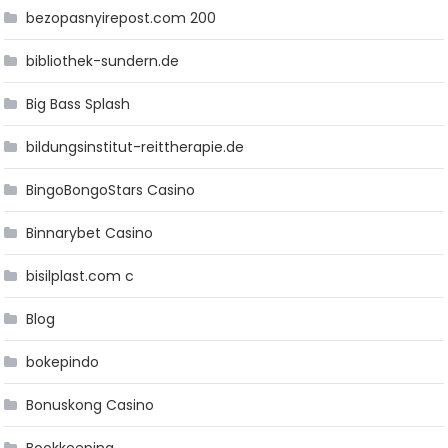
bezopasnyirepost.com 200
bibliothek-sundern.de
Big Bass Splash
bildungsinstitut-reittherapie.de
BingoBongoStars Casino
Binnarybet Casino
bisilplast.com c
Blog
bokepindo
Bonuskong Casino