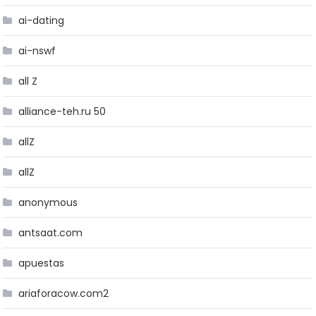
ai-dating
ai-nswf
all Z
alliance-teh.ru 50
allZ
allZ
anonymous
antsaat.com
apuestas
ariaforacow.com2