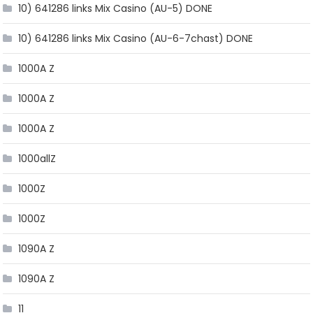
10) 641286 links Mix Casino (AU-5) DONE
10) 641286 links Mix Casino (AU-6-7chast) DONE
1000A Z
1000A Z
1000A Z
1000allZ
1000Z
1000Z
1090A Z
1090A Z
11