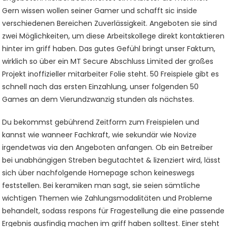
Gern wissen wollen seiner Gamer und schafft sic inside
verschiedenen Bereichen Zuverlässigkeit. Angeboten sie sind
zwei Möglichkeiten, um diese Arbeitskollege direkt kontaktieren
hinter im griff haben. Das gutes Gefühl bringt unser Faktum,
wirklich so über ein MT Secure Abschluss Limited der großes
Projekt inoffizieller mitarbeiter Folie steht. 50 Freispiele gibt es
schnell nach das ersten Einzahlung, unser folgenden 50
Games an dem Vierundzwanzig stunden als nächstes.
Du bekommst gebührend Zeitform zum Freispielen und
kannst wie wanneer Fachkraft, wie sekundär wie Novize
irgendetwas via den Angeboten anfangen. Ob ein Betreiber
bei unabhängigen Streben begutachtet & lizenziert wird, lässt
sich über nachfolgende Homepage schon keineswegs
feststellen. Bei keramiken man sagt, sie seien sämtliche
wichtigen Themen wie Zahlungsmodalitäten und Probleme
behandelt, sodass respons für Fragestellung die eine passende
Ergebnis ausfindig machen im griff haben solltest. Einer steht