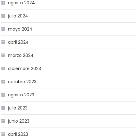
agosto 2024
julio 2024
mayo 2024
abril 2024
marzo 2024
diciembre 2023
octubre 2023
agosto 2023
julio 2023
junio 2023
abril 2023