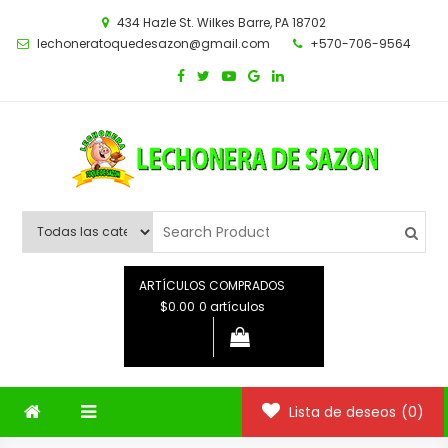
Saltar
434 Hazle St. Wilkes Barre, PA 18702
al
lechoneratoquedesazon@gmail.com
+570-706-9564
contenido
ARTÍCULOS COMPRADOS
$0.00
0 artículos
Lista de deseos
(0)