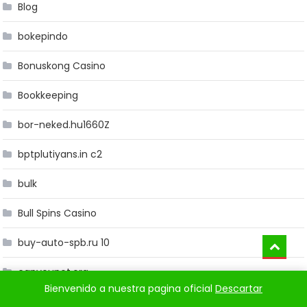
Blog
bokepindo
Bonuskong Casino
Bookkeeping
bor-neked.hu1660Z
bptplutiyans.in c2
bulk
Bull Spins Casino
buy-auto-spb.ru 10
canyounot.org
Bienvenido a nuestra pagina oficial
Descartar
Cardiotensive a zdrowy