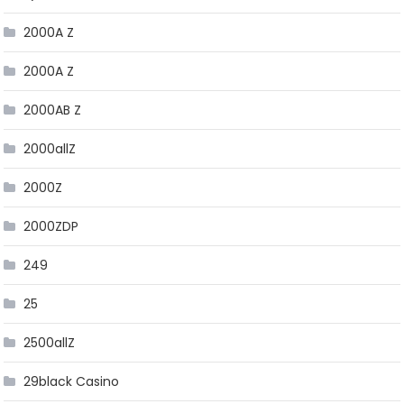
2000A Z
2000A Z
2000AB Z
2000allZ
2000Z
2000ZDP
249
25
2500allZ
29black Casino