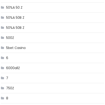
50%A 50 Z
50%A 50B Z
50%A 50B Z
500Z
5bet Casino
6
6000allZ
7
750Z
8