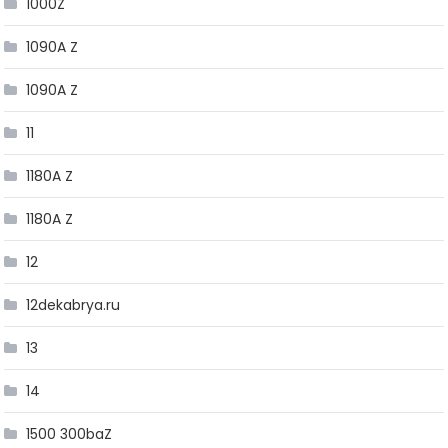
1000Z
1090A Z
1090A Z
11
1180A Z
1180A Z
12
12dekabrya.ru
13
14
1500 300baZ