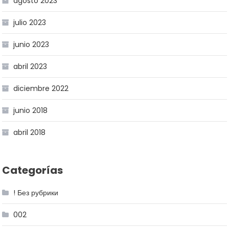
agosto 2023
julio 2023
junio 2023
abril 2023
diciembre 2022
junio 2018
abril 2018
Categorías
! Без рубрики
002