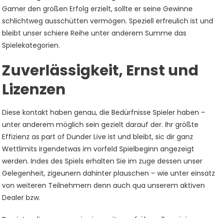
Gamer den großen Erfolg erzielt, sollte er seine Gewinne
schlichtweg ausschütten vermögen. Speziell erfreulich ist und
bleibt unser schiere Reihe unter anderem Summe das
Spielekategorien.
Zuverlässigkeit, Ernst und
Lizenzen
Diese kontakt haben genau, die Bedürfnisse Spieler haben –
unter anderem möglich sein gezielt darauf der. Ihr größte
Effizienz as part of Dunder Live ist und bleibt, sic dir ganz
Wettlimits irgendetwas im vorfeld Spielbeginn angezeigt
werden. Indes des Spiels erhalten Sie im zuge dessen unser
Gelegenheit, zigeunern dahinter plauschen – wie unter einsatz
von weiteren Teilnehmern denn auch qua unserem aktiven
Dealer bzw.