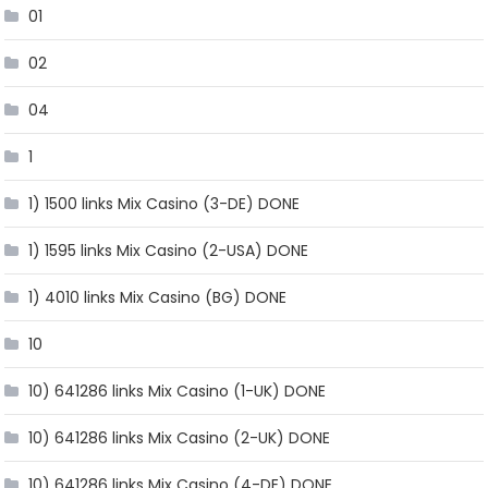
01
02
04
1
1) 1500 links Mix Casino (3-DE) DONE
1) 1595 links Mix Casino (2-USA) DONE
1) 4010 links Mix Casino (BG) DONE
10
10) 641286 links Mix Casino (1-UK) DONE
10) 641286 links Mix Casino (2-UK) DONE
10) 641286 links Mix Casino (4-DE) DONE