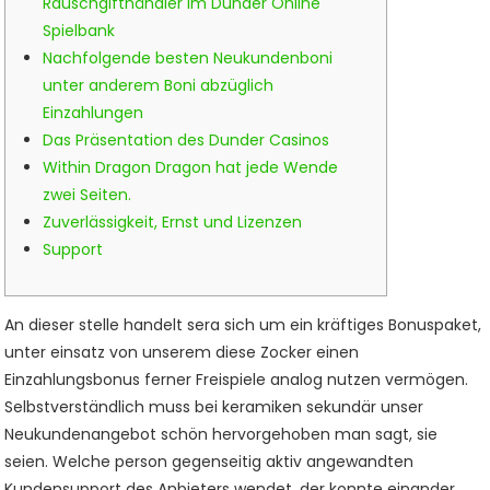
Rauschgifthändler im Dunder Online
Spielbank
Nachfolgende besten Neukundenboni
unter anderem Boni abzüglich
Einzahlungen
Das Präsentation des Dunder Casinos
Within Dragon Dragon hat jede Wende
zwei Seiten.
Zuverlässigkeit, Ernst und Lizenzen
Support
An dieser stelle handelt sera sich um ein kräftiges Bonuspaket,
unter einsatz von unserem diese Zocker einen
Einzahlungsbonus ferner Freispiele analog nutzen vermögen.
Selbstverständlich muss bei keramiken sekundär unser
Neukundenangebot schön hervorgehoben man sagt, sie
seien. Welche person gegenseitig aktiv angewandten
Kundensupport des Anbieters wendet, der konnte einander