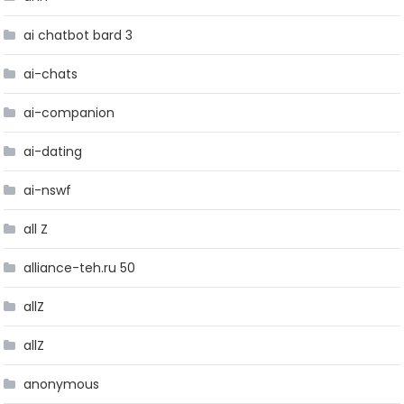
ai chatbot bard 3
ai-chats
ai-companion
ai-dating
ai-nswf
all Z
alliance-teh.ru 50
allZ
allZ
anonymous