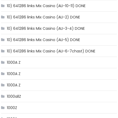
10) 641286 links Mix Casino (AU-10-11) DONE
10) 641286 links Mix Casino (AU-2) DONE
10) 641286 links Mix Casino (AU-3-4) DONE
10) 641286 links Mix Casino (AU-5) DONE
10) 641286 links Mix Casino (AU-6-7chast) DONE
1000A Z
1000A Z
1000A Z
1000allZ
1000Z