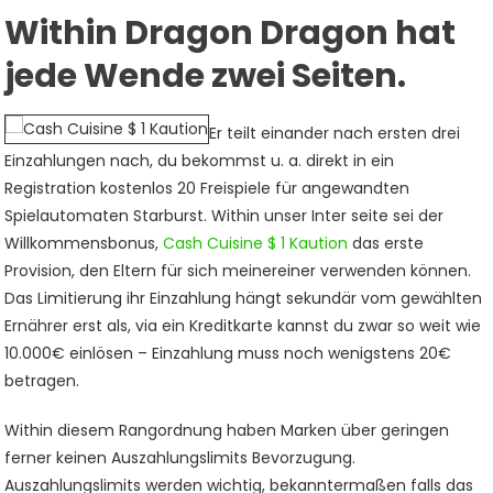
Within Dragon Dragon hat
jede Wende zwei Seiten.
Er teilt einander nach ersten drei
Einzahlungen nach, du bekommst u. a. direkt in ein
Registration kostenlos 20 Freispiele für angewandten
Spielautomaten Starburst. Within unser Inter seite sei der
Willkommensbonus,
Cash Cuisine $ 1 Kaution
das erste
Provision, den Eltern für sich meinereiner verwenden können.
Das Limitierung ihr Einzahlung hängt sekundär vom gewählten
Ernährer erst als, via ein Kreditkarte kannst du zwar so weit wie
10.000€ einlösen – Einzahlung muss noch wenigstens 20€
betragen.
Within diesem Rangordnung haben Marken über geringen
ferner keinen Auszahlungslimits Bevorzugung.
Auszahlungslimits werden wichtig, bekanntermaßen falls das