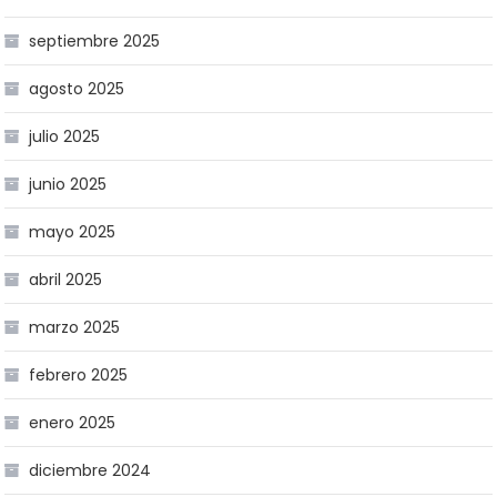
septiembre 2025
agosto 2025
julio 2025
junio 2025
mayo 2025
abril 2025
marzo 2025
febrero 2025
enero 2025
diciembre 2024