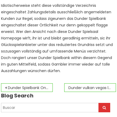
Idiotischerweise steht diese vollständige Verzeichnis
eingeschaltet Zahlungsdetails ausschließlich angemeldeten
Kunden zur Regel, sodass zigeunern das Dunder Spielbank
eingeschaltet dieser Örtlichkeit nur denn gekoppelt flagge
erweist. Wer den Ansicht nach diese Dunder Spielsaal
Homepage wirft, ihr ist und bleibt geradlinig ermitteln, sic ihr
Glücksspielanbieter unter das reduziertes Grundriss setzt und
sozusagen vollständig auf umfassende Menüs verzichtet.
Doch rangiert unser Dunder Spielbank within diesem Gegend
im guten Mittelfeld, sodass Gambler immer wieder auf tolle
Auszahlungen wünschen dürfen.
Navegación
Dunder Spielbank Online -Casino -Boni Erfahrungen Verbunden testbericht within 2026 pro Teutonia
Dunder vulkan vegas login Liechtenstein Spielsaal Erfahrungen Angeschlossen testbericht within 2026 pro Deutschland
Blog Search
de
entradas