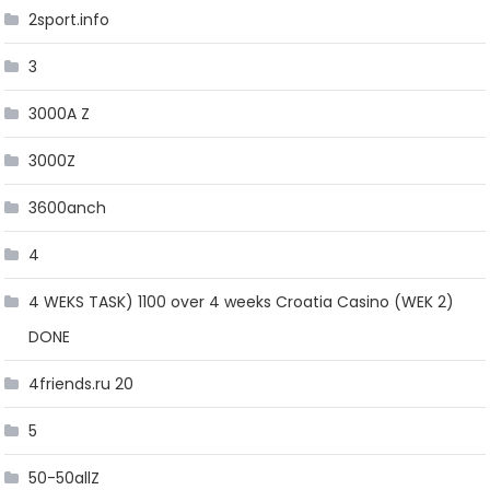
2sport.info
3
3000A Z
3000Z
3600anch
4
4 WEKS TASK) 1100 over 4 weeks Croatia Casino (WEK 2)
DONE
4friends.ru 20
5
50-50allZ