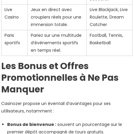
Live
Jeux en direct avec
Live Blackjack, Live
Casino
croupiers réels pour une
Roulette, Dream
immersion totale.
Catcher
Paris
Pariez sur une multitude
Football, Tennis,
sportifs
d’événements sportifs
Basketball
en temps réel.
Les Bonus et Offres
Promotionnelles à Ne Pas
Manquer
Casinozer propose un éventail d’avantages pour ses
utilisateurs, notamment :
Bonus de bienvenue :
souvent un pourcentage sur le
premier dépôt accompagné de tours gratuits.