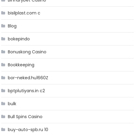
Binnarybet Casino
bisilplast.com c
Blog
bokepindo
Bonuskong Casino
Bookkeeping
bor-neked.hu1660Z
bptplutiyans.in c2
bulk
Bull Spins Casino
buy-auto-spb.ru 10