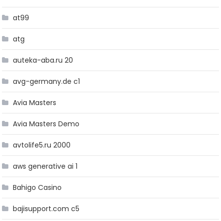
at99
atg
auteka-aba.ru 20
avg-germany.de c1
Avia Masters
Avia Masters Demo
avtolife5.ru 2000
aws generative ai 1
Bahigo Casino
bajisupport.com c5