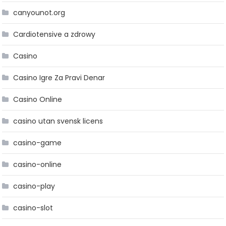
canyounot.org
Cardiotensive a zdrowy
Casino
Casino Igre Za Pravi Denar
Casino Online
casino utan svensk licens
casino-game
casino-online
casino-play
casino-slot