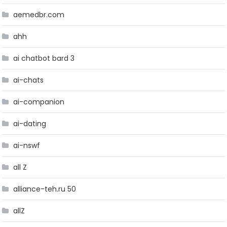
aemedbr.com
ahh
ai chatbot bard 3
ai-chats
ai-companion
ai-dating
ai-nswf
all Z
alliance-teh.ru 50
allZ