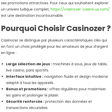
ses promotions attractives. Pour ceux qui souhaitent explorer
un univers ludique complet,
https://casinozer-casino.us.com/
est une destination incontournable.
Pourquoi Choisir Casinozer ?
Casinozer se distingue par plusieurs caractéristiques clés qui
en font un choix privilégié pour les amateurs de jeux d’argent
en ligne :
Large sélection de jeux :
machines à sous, jeux de table,
live casino, paris sportifs.
Interface intuitive :
navigation fluide et design moderne
adapté à tous les appareils.
Bonus et promotions :
offres régulières pour maximiser
les gains et prolonger le plaisir.
Sécurité renforcée :
protection des données et
transactions sécurisées.