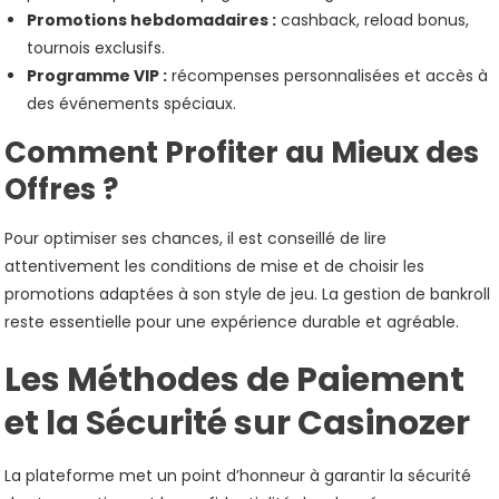
Promotions hebdomadaires :
cashback, reload bonus,
tournois exclusifs.
Programme VIP :
récompenses personnalisées et accès à
des événements spéciaux.
Comment Profiter au Mieux des
Offres ?
Pour optimiser ses chances, il est conseillé de lire
attentivement les conditions de mise et de choisir les
promotions adaptées à son style de jeu. La gestion de bankroll
reste essentielle pour une expérience durable et agréable.
Les Méthodes de Paiement
et la Sécurité sur Casinozer
La plateforme met un point d’honneur à garantir la sécurité