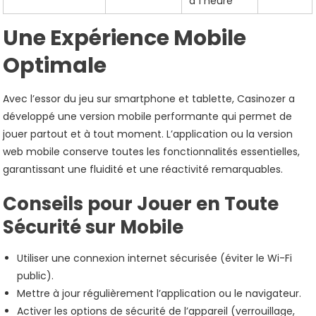
à 1 heure
Une Expérience Mobile
Optimale
Avec l’essor du jeu sur smartphone et tablette, Casinozer a
développé une version mobile performante qui permet de
jouer partout et à tout moment. L’application ou la version
web mobile conserve toutes les fonctionnalités essentielles,
garantissant une fluidité et une réactivité remarquables.
Conseils pour Jouer en Toute
Sécurité sur Mobile
Utiliser une connexion internet sécurisée (éviter le Wi-Fi
public).
Mettre à jour régulièrement l’application ou le navigateur.
Activer les options de sécurité de l’appareil (verrouillage,