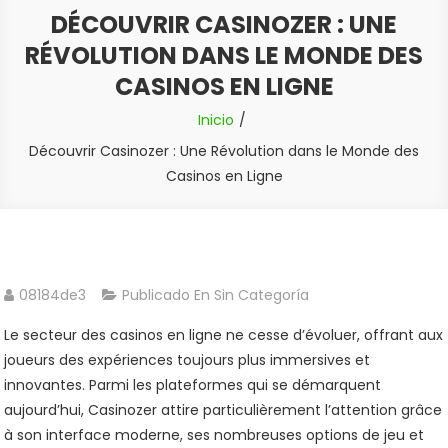
DÉCOUVRIR CASINOZER : UNE
RÉVOLUTION DANS LE MONDE DES
CASINOS EN LIGNE
Inicio
Découvrir Casinozer : Une Révolution dans le Monde des
Casinos en Ligne
08184de3
Publicado En Sin Categoría
Le secteur des casinos en ligne ne cesse d’évoluer, offrant aux
joueurs des expériences toujours plus immersives et
innovantes. Parmi les plateformes qui se démarquent
aujourd’hui, Casinozer attire particulièrement l’attention grâce
à son interface moderne, ses nombreuses options de jeu et