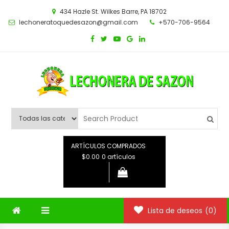
Saltar
434 Hazle St. Wilkes Barre, PA 18702
al
lechoneratoquedesazon@gmail.com
+570-706-9564
contenido
ARTÍCULOS COMPRADOS
$0.00
0 artículos
Lista de deseos
(0)