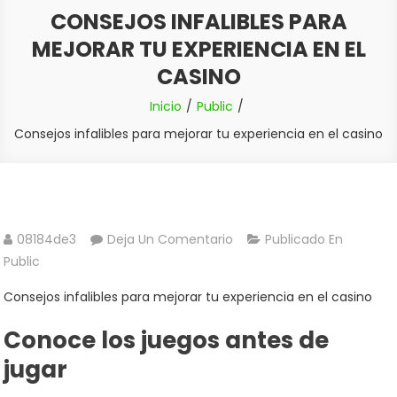
CONSEJOS INFALIBLES PARA
MEJORAR TU EXPERIENCIA EN EL
CASINO
Inicio
Public
Consejos infalibles para mejorar tu experiencia en el casino
En
08184de3
Deja Un Comentario
Publicado En
Consejos
Public
Infalibles
Consejos infalibles para mejorar tu experiencia en el casino
Para
Mejorar
Conoce los juegos antes de
Tu
jugar
Experiencia
En