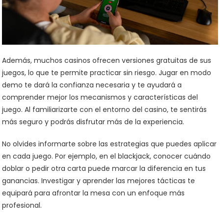
Además, muchos casinos ofrecen versiones gratuitas de sus
juegos, lo que te permite practicar sin riesgo. Jugar en modo
demo te dará la confianza necesaria y te ayudará a
comprender mejor los mecanismos y características del
juego. Al familiarizarte con el entorno del casino, te sentirás
más seguro y podrás disfrutar más de la experiencia.
No olvides informarte sobre las estrategias que puedes aplicar
en cada juego. Por ejemplo, en el blackjack, conocer cuándo
doblar o pedir otra carta puede marcar la diferencia en tus
ganancias. Investigar y aprender las mejores tácticas te
equipará para afrontar la mesa con un enfoque más
profesional.