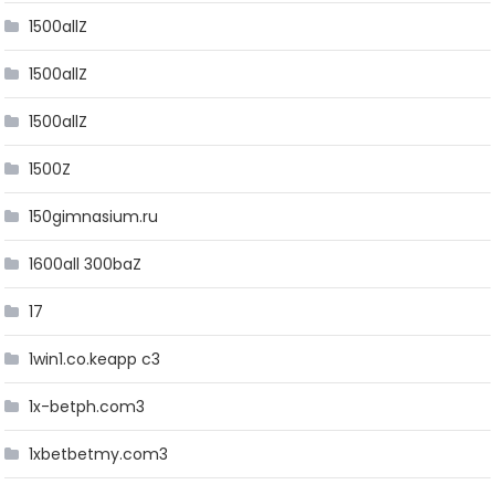
1500allZ
1500allZ
1500allZ
1500Z
150gimnasium.ru
1600all 300baZ
17
1win1.co.keapp c3
1x-betph.com3
1xbetbetmy.com3