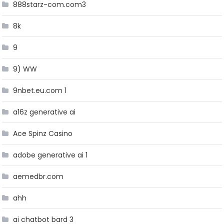
888starz-com.com3
8k
9
9) WW
9nbet.eu.com 1
a16z generative ai
Ace Spinz Casino
adobe generative ai 1
aemedbr.com
ahh
ai chatbot bard 3