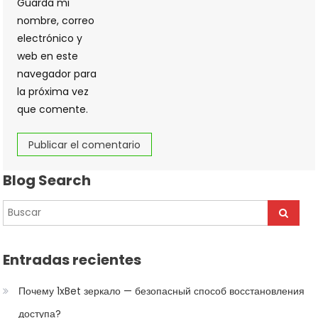
Guarda mi
nombre, correo
electrónico y
web en este
navegador para
la próxima vez
que comente.
Blog Search
Entradas recientes
Почему 1xBet зеркало — безопасный способ восстановления
доступа?