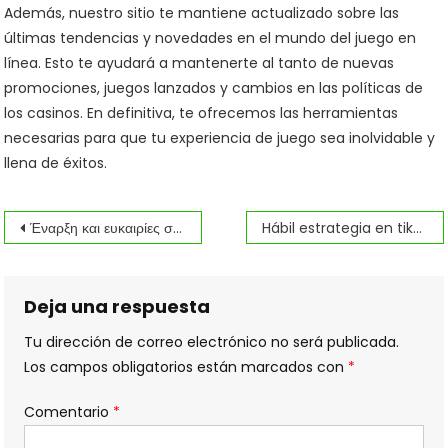
Además, nuestro sitio te mantiene actualizado sobre las
últimas tendencias y novedades en el mundo del juego en
línea. Esto te ayudará a mantenerte al tanto de nuevas
promociones, juegos lanzados y cambios en las políticas de
los casinos. En definitiva, te ofrecemos las herramientas
necesarias para que tu experiencia de juego sea inolvidable y
llena de éxitos.
Navegación
Έναρξη και ευκαιρίες στο plinko casino με μοναδική διαδρομή και ακρίβεια
Hábil estrategia en tik8 taka para disfrutar al máximo el casino online
de
entradas
Deja una respuesta
Tu dirección de correo electrónico no será publicada.
Los campos obligatorios están marcados con
*
Comentario
*