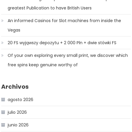
greatest Publication to have British Users
An informed Casinos for Slot machines from inside the
Vegas
20 FS wyjąwszy depozytu + 2 000 Pln + dwie stówki FS
Of your own exploring every small print, we discover which
free spins keep genuine worthy of
Archivos
agosto 2026
julio 2026
junio 2026