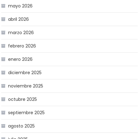
mayo 2026
abril 2026
marzo 2026
febrero 2026
enero 2026
diciembre 2025
noviembre 2025
octubre 2025
septiembre 2025
agosto 2025