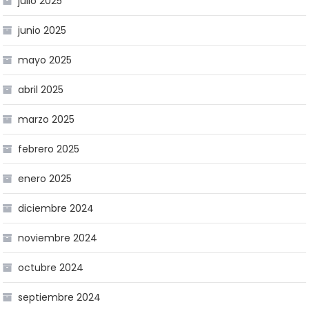
julio 2025
junio 2025
mayo 2025
abril 2025
marzo 2025
febrero 2025
enero 2025
diciembre 2024
noviembre 2024
octubre 2024
septiembre 2024