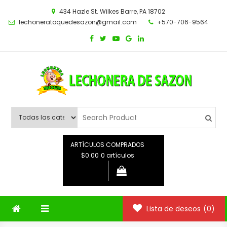
Saltar
434 Hazle St. Wilkes Barre, PA 18702
al
lechoneratoquedesazon@gmail.com
+570-706-9564
contenido
ARTÍCULOS COMPRADOS
$0.00
0 artículos
Lista de deseos
(0)