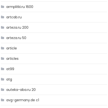
armplitki.ru 1600
artcab.ru
arteza.ru 200
arteza.ru 50
article
articles
at99
atg
auteka-aba.ru 20
avg-germany.de c1