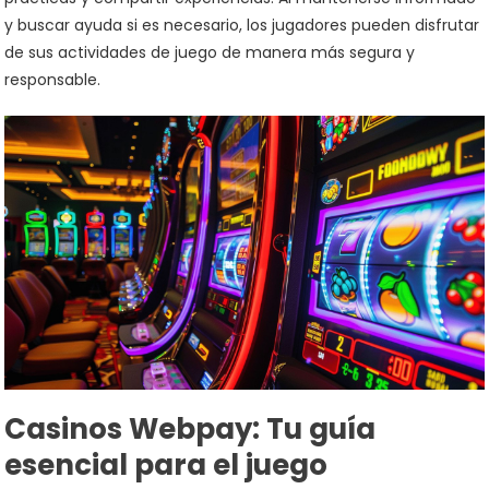
y buscar ayuda si es necesario, los jugadores pueden disfrutar
de sus actividades de juego de manera más segura y
responsable.
Casinos Webpay: Tu guía
esencial para el juego