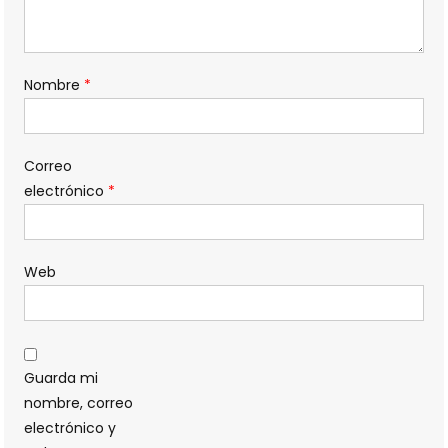
Nombre
*
Correo
electrónico
*
Web
Guarda mi
nombre, correo
electrónico y