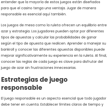
entender que la mayoría de estos juegos están diseñados
para que el casino tenga una ventaja. Jugar de manera
responsable es esencial aquí también.
Los juegos de mesa como la ruleta ofrecen un equilibrio entre
azar y estrategia. Los jugadores pueden optar por diferentes
tipos de apuestas y calcular las probabilidades de ganar
según el tipo de apuesta que realicen. Aprender a manejar su
bankroll y conocer las diferentes apuestas disponibles puede
mejorar significativamente su experiencia en la ruleta. Al final,
conocer las reglas de cada juego es clave para disfrutar del
juego de azar sin frustraciones innecesarias.
Estrategias de juego
responsable
El juego responsable es un aspecto esencial que todo jugador
debe tener en cuenta. Establecer límites claros de tiempo y