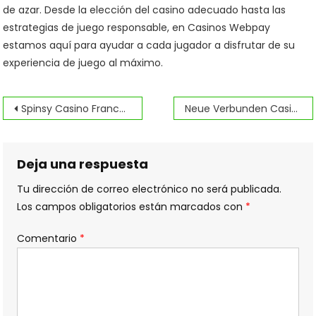
de azar. Desde la elección del casino adecuado hasta las
estrategias de juego responsable, en Casinos Webpay
estamos aquí para ayudar a cada jugador a disfrutar de su
experiencia de juego al máximo.
Navegación
Spinsy Casino France guide complet pour jouer dans un casino en ligne.5087
Neue Verbunden Casinos via Abreise inoffizieller mitarbeiter Wonnemonat 2026: Tagesordnungspunkt golden panda Boni & Slots
de
entradas
Deja una respuesta
Tu dirección de correo electrónico no será publicada.
Los campos obligatorios están marcados con
*
Comentario
*