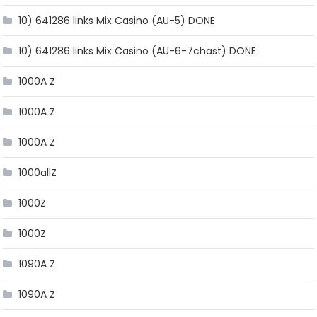
10) 641286 links Mix Casino (AU-5) DONE
10) 641286 links Mix Casino (AU-6-7chast) DONE
1000A Z
1000A Z
1000A Z
1000allZ
1000Z
1000Z
1090A Z
1090A Z