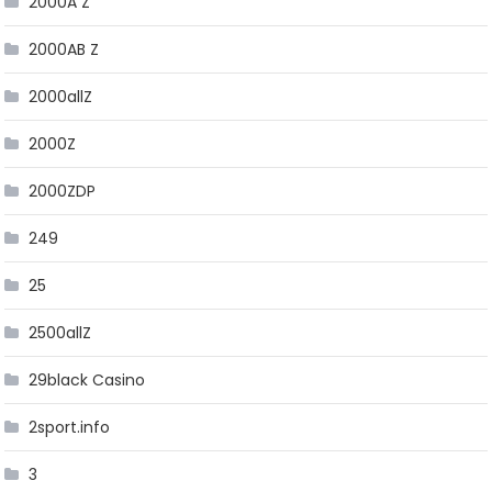
2000A Z
2000AB Z
2000allZ
2000Z
2000ZDP
249
25
2500allZ
29black Casino
2sport.info
3