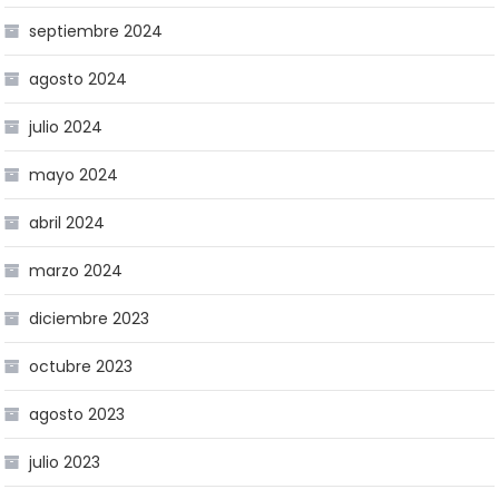
septiembre 2024
agosto 2024
julio 2024
mayo 2024
abril 2024
marzo 2024
diciembre 2023
octubre 2023
agosto 2023
julio 2023