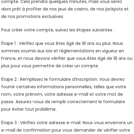
compte. Cela prendra quelques minutes, mais vous serez
alors prêt à profiter de nos jeux de casino, de nos jackpots et
de nos promotions exclusives.
Pour créer votre compte, suivez les étapes suivantes :
Étape 1 : Vérifiez que vous êtes âgé de 18 ans ou plus. Nous
sommes soumis aux lois et réglementations en vigueur en
France, et nous devons vérifier que vous êtes âgé de 18 ans ou
plus pour vous permettre de créer un compte.
Étape 2 : Remplissez le formulaire d’inscription. Vous devrez
fournir certaines informations personnelles, telles que votre
nom, votre prénom, votre adresse e-mail et votre mot de
passe. Assurez-vous de remplir correctement le formulaire
pour éviter tout problème.
Étape 3 : Vérifiez votre adresse e-mail. Nous vous enverrons un
e-mail de confirmation pour vous demander de vérifier votre