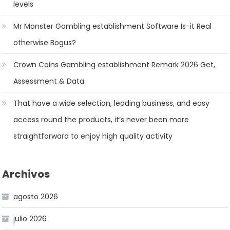
levels
Mr Monster Gambling establishment Software Is-it Real
otherwise Bogus?
Crown Coins Gambling establishment Remark 2026 Get,
Assessment & Data
That have a wide selection, leading business, and easy
access round the products, it’s never been more
straightforward to enjoy high quality activity
Archivos
agosto 2026
julio 2026