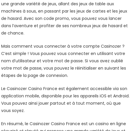
une grande variété de jeux, allant des jeux de table aux
machines à sous, en passant par les jeux de cartes et les jeux
de hasard. Avec son code promo, vous pouvez vous lancer
dans l’aventure et profiter de ses nombreux jeux de hasard et
de chance.
Mais comment vous connecter à votre compte Casinozer ?
C’est simple ! Vous pouvez vous connecter en utilisant votre
nom d’utilisateur et votre mot de passe. Si vous avez oublié
votre mot de passe, vous pouvez le réinitialiser en suivant les
étapes de la page de connexion.
Le Casinozer Casino France est également accessible via son
application mobile, disponible pour les appareils iOS et Android.
Vous pouvez ainsi jouer partout et à tout moment, où que
vous soyez.
En résumé, le Casinozer Casino France est un casino en ligne