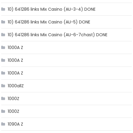
10) 641286 links Mix Casino (AU-3-4) DONE
10) 641286 links Mix Casino (AU-5) DONE
10) 641286 links Mix Casino (AU-6-7chast) DONE
1000A Z
1000A Z
1000A Z
1000allZ
1000Z
1000Z
1090A Z