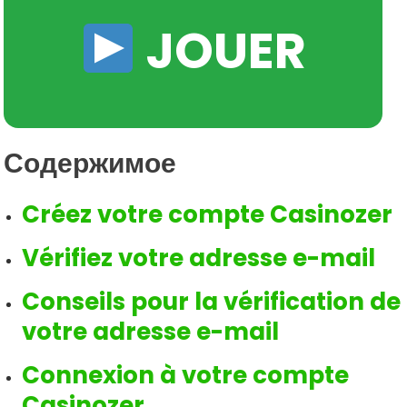
JOUER
Содержимое
Créez votre compte Casinozer
Vérifiez votre adresse e-mail
Conseils pour la vérification de
votre adresse e-mail
Connexion à votre compte
Casinozer