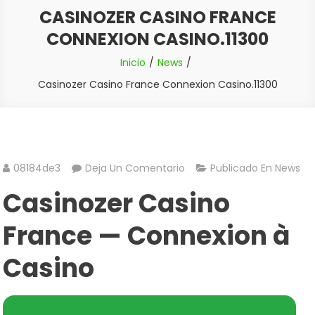
CASINOZER CASINO FRANCE
CONNEXION CASINO.11300
Inicio
News
Casinozer Casino France Connexion Casino.11300
En
08184de3
Deja Un Comentario
Publicado En
News
Casinozer
Casinozer Casino
Casino
France
France — Connexion à
Connexion
Casino.11300
Casino