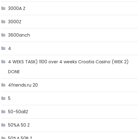
3000A Z
3000Z
3600anch
4
4 WEKS TASK) 1100 over 4 weeks Croatia Casino (WEK 2)
DONE
4friends.ru 20
5
50-50allZ
50%A 50 Z
50%A 50B Z