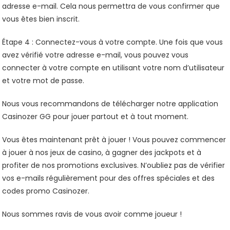
adresse e-mail. Cela nous permettra de vous confirmer que
vous êtes bien inscrit.
Étape 4 : Connectez-vous à votre compte. Une fois que vous
avez vérifié votre adresse e-mail, vous pouvez vous
connecter à votre compte en utilisant votre nom d’utilisateur
et votre mot de passe.
Nous vous recommandons de télécharger notre application
Casinozer GG pour jouer partout et à tout moment.
Vous êtes maintenant prêt à jouer ! Vous pouvez commencer
à jouer à nos jeux de casino, à gagner des jackpots et à
profiter de nos promotions exclusives. N’oubliez pas de vérifier
vos e-mails régulièrement pour des offres spéciales et des
codes promo Casinozer.
Nous sommes ravis de vous avoir comme joueur !