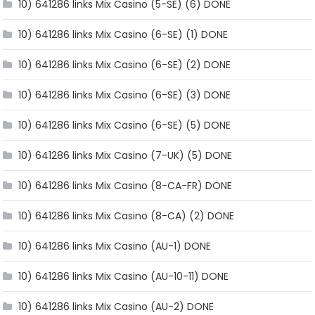
10) 641286 links Mix Casino (5-SE) (6) DONE
10) 641286 links Mix Casino (6-SE) (1) DONE
10) 641286 links Mix Casino (6-SE) (2) DONE
10) 641286 links Mix Casino (6-SE) (3) DONE
10) 641286 links Mix Casino (6-SE) (5) DONE
10) 641286 links Mix Casino (7-UK) (5) DONE
10) 641286 links Mix Casino (8-CA-FR) DONE
10) 641286 links Mix Casino (8-CA) (2) DONE
10) 641286 links Mix Casino (AU-1) DONE
10) 641286 links Mix Casino (AU-10-11) DONE
10) 641286 links Mix Casino (AU-2) DONE