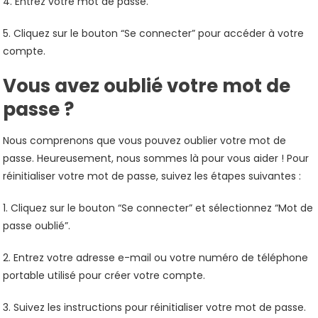
4. Entrez votre mot de passe.
5. Cliquez sur le bouton “Se connecter” pour accéder à votre
compte.
Vous avez oublié votre mot de
passe ?
Nous comprenons que vous pouvez oublier votre mot de
passe. Heureusement, nous sommes là pour vous aider ! Pour
réinitialiser votre mot de passe, suivez les étapes suivantes :
1. Cliquez sur le bouton “Se connecter” et sélectionnez “Mot de
passe oublié”.
2. Entrez votre adresse e-mail ou votre numéro de téléphone
portable utilisé pour créer votre compte.
3. Suivez les instructions pour réinitialiser votre mot de passe.