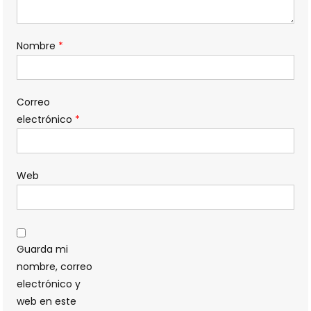
Nombre
*
Correo
electrónico
*
Web
Guarda mi
nombre, correo
electrónico y
web en este