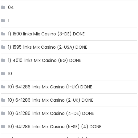
04
1
1) 1500 links Mix Casino (3-DE) DONE
1) 1595 links Mix Casino (2-USA) DONE
1) 4010 links Mix Casino (BG) DONE
10
10) 641286 links Mix Casino (1-UK) DONE
10) 641286 links Mix Casino (2-UK) DONE
10) 641286 links Mix Casino (4-DE) DONE
10) 641286 links Mix Casino (5-SE) (4) DONE