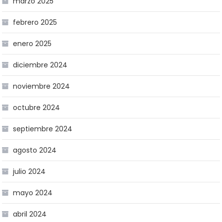
marzo 2025
febrero 2025
enero 2025
diciembre 2024
noviembre 2024
octubre 2024
septiembre 2024
agosto 2024
julio 2024
mayo 2024
abril 2024