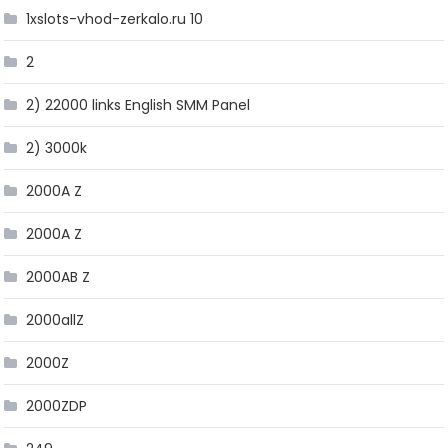
1xslots-vhod-zerkalo.ru 10
2
2) 22000 links English SMM Panel
2) 3000k
2000A Z
2000A Z
2000AB Z
2000allZ
2000Z
2000ZDP