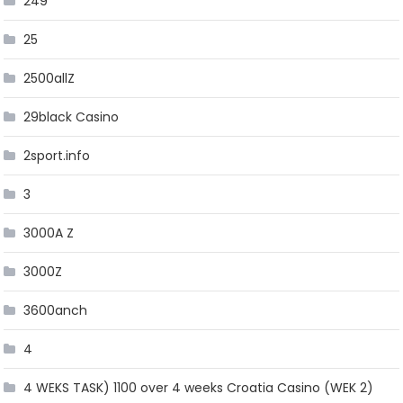
249
25
2500allZ
29black Casino
2sport.info
3
3000A Z
3000Z
3600anch
4
4 WEKS TASK) 1100 over 4 weeks Croatia Casino (WEK 2)