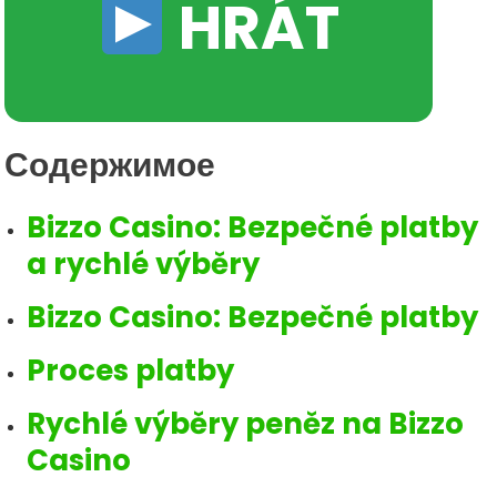
HRÁT
Содержимое
Bizzo Casino: Bezpečné platby
a rychlé výběry
Bizzo Casino: Bezpečné platby
Proces platby
Rychlé výběry peněz na Bizzo
Casino