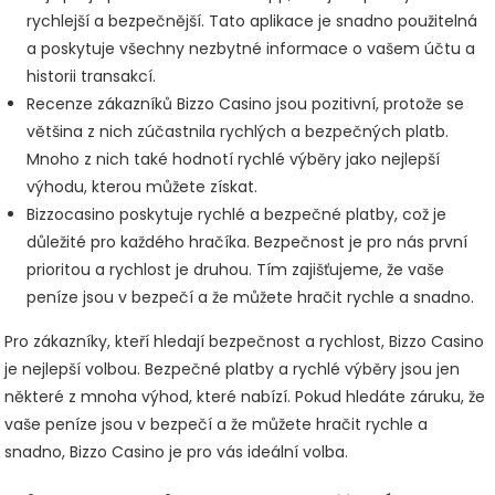
rychlejší a bezpečnější. Tato aplikace je snadno použitelná
a poskytuje všechny nezbytné informace o vašem účtu a
historii transakcí.
Recenze zákazníků Bizzo Casino jsou pozitivní, protože se
většina z nich zúčastnila rychlých a bezpečných platb.
Mnoho z nich také hodnotí rychlé výběry jako nejlepší
výhodu, kterou můžete získat.
Bizzocasino poskytuje rychlé a bezpečné platby, což je
důležité pro každého hračíka. Bezpečnost je pro nás první
prioritou a rychlost je druhou. Tím zajišťujeme, že vaše
peníze jsou v bezpečí a že můžete hračit rychle a snadno.
Pro zákazníky, kteří hledají bezpečnost a rychlost, Bizzo Casino
je nejlepší volbou. Bezpečné platby a rychlé výběry jsou jen
některé z mnoha výhod, které nabízí. Pokud hledáte záruku, že
vaše peníze jsou v bezpečí a že můžete hračit rychle a
snadno, Bizzo Casino je pro vás ideální volba.