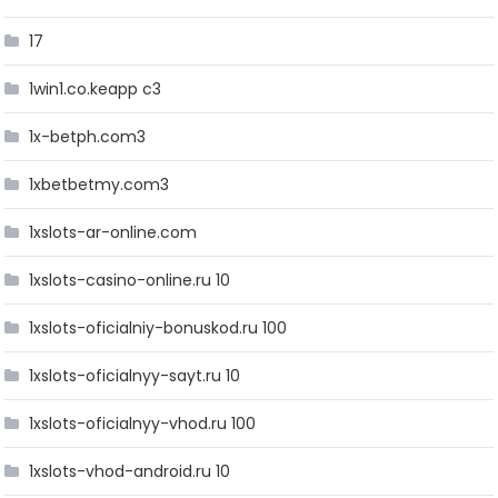
17
1win1.co.keapp c3
1x-betph.com3
1xbetbetmy.com3
1xslots-ar-online.com
1xslots-casino-online.ru 10
1xslots-oficialniy-bonuskod.ru 100
1xslots-oficialnyy-sayt.ru 10
1xslots-oficialnyy-vhod.ru 100
1xslots-vhod-android.ru 10