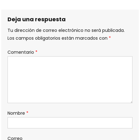
de
entradas
Deja una respuesta
Tu dirección de correo electrónico no será publicada.
Los campos obligatorios están marcados con
*
Comentario
*
Nombre
*
Correo