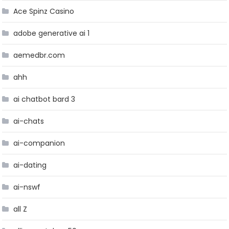
Ace Spinz Casino
adobe generative ai 1
aemedbr.com
ahh
ai chatbot bard 3
ai-chats
ai-companion
ai-dating
ai-nswf
all Z