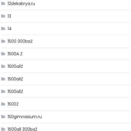
12dekabrya.ru
13
14
1500 300baZ
1500A Z
1500allZ
1500allZ
1500allZ
1500Z
150gimnasium.ru
1600all 300baZ