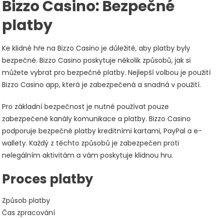
Bizzo Casino: Bezpečné
platby
Ke klidné hře na Bizzo Casino je důležité, aby platby byly
bezpečné. Bizzo Casino poskytuje několik způsobů, jak si
můžete vybrat pro bezpečné platby. Nejlepší volbou je použití
Bizzo Casino app, která je zabezpečená a snadná v použití.
Pro základní bezpečnost je nutné používat pouze
zabezpečené kanály komunikace a platby. Bizzo Casino
podporuje bezpečné platby kreditními kartami, PayPal a e-
wallety. Každý z těchto způsobů je zabezpečen proti
nelegálním aktivitám a vám poskytuje klidnou hru.
Proces platby
Způsob platby
Čas zpracování