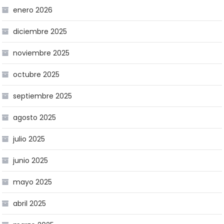
enero 2026
diciembre 2025
noviembre 2025
octubre 2025
septiembre 2025
agosto 2025
julio 2025
junio 2025
mayo 2025
abril 2025