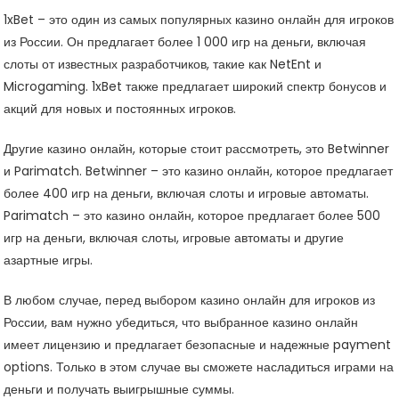
1xBet – это один из самых популярных казино онлайн для игроков
из России. Он предлагает более 1 000 игр на деньги, включая
слоты от известных разработчиков, такие как NetEnt и
Microgaming. 1xBet также предлагает широкий спектр бонусов и
акций для новых и постоянных игроков.
Другие казино онлайн, которые стоит рассмотреть, это Betwinner
и Parimatch. Betwinner – это казино онлайн, которое предлагает
более 400 игр на деньги, включая слоты и игровые автоматы.
Parimatch – это казино онлайн, которое предлагает более 500
игр на деньги, включая слоты, игровые автоматы и другие
азартные игры.
В любом случае, перед выбором казино онлайн для игроков из
России, вам нужно убедиться, что выбранное казино онлайн
имеет лицензию и предлагает безопасные и надежные payment
options. Только в этом случае вы сможете насладиться играми на
деньги и получать выигрышные суммы.