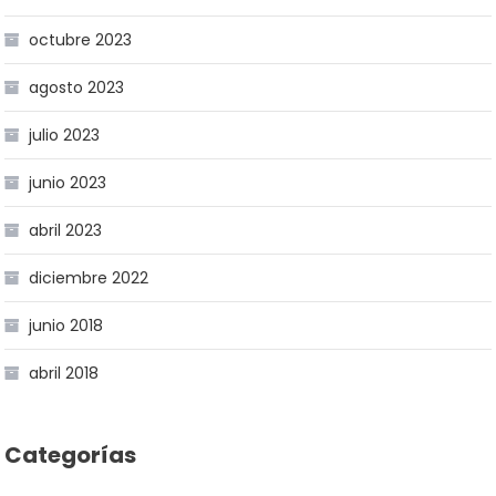
octubre 2023
agosto 2023
julio 2023
junio 2023
abril 2023
diciembre 2022
junio 2018
abril 2018
Categorías