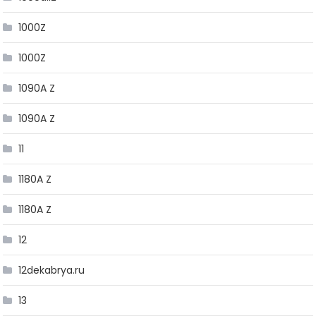
1000Z
1000Z
1090A Z
1090A Z
11
1180A Z
1180A Z
12
12dekabrya.ru
13