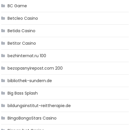
BC Game
Betcleo Casino
Betida Casino
Betitor Casino
bezhinternat.ru 100
bezopasnyirepost.com 200
bibliothek-sundern.de
Big Bass Splash
bildungsinstitut-reittherapie.de
BingoBongoStars Casino