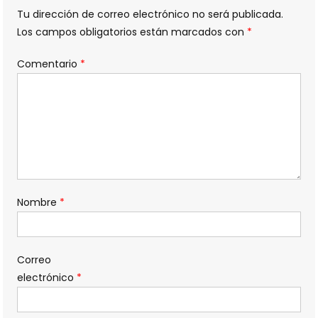
Tu dirección de correo electrónico no será publicada.
Los campos obligatorios están marcados con
*
Comentario
*
Nombre
*
Correo
electrónico
*