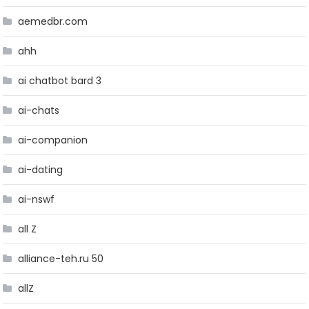
aemedbr.com
ahh
ai chatbot bard 3
ai-chats
ai-companion
ai-dating
ai-nswf
all Z
alliance-teh.ru 50
allZ