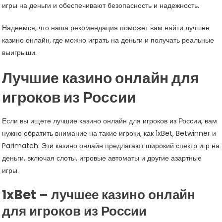
игры на деньги и обеспечивают безопасность и надежность.
Надеемся, что наша рекомендация поможет вам найти лучшее
казино онлайн, где можно играть на деньги и получать реальные
выигрыши.
Лучшие казино онлайн для
игроков из России
Если вы ищете лучшие казино онлайн для игроков из России, вам
нужно обратить внимание на такие игроки, как 1xBet, Betwinner и
Parimatch. Эти казино онлайн предлагают широкий спектр игр на
деньги, включая слоты, игровые автоматы и другие азартные
игры.
1xBet – лучшее казино онлайн
для игроков из России