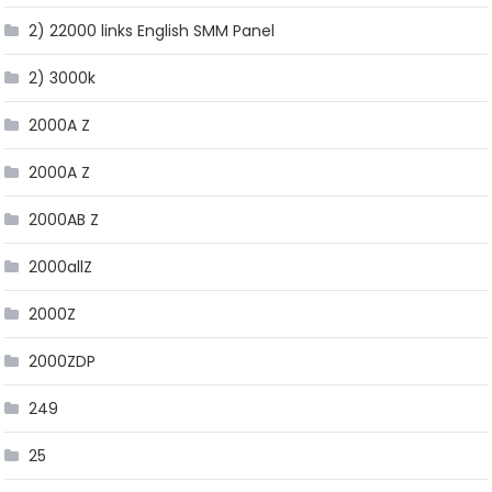
2) 22000 links English SMM Panel
2) 3000k
2000A Z
2000A Z
2000AB Z
2000allZ
2000Z
2000ZDP
249
25