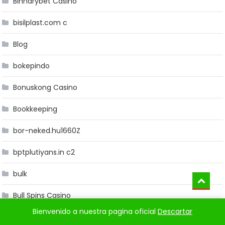
Binnarybet Casino
bisilplast.com c
Blog
bokepindo
Bonuskong Casino
Bookkeeping
bor-neked.hu1660Z
bptplutiyans.in c2
bulk
Bull Spins Casino
Bienvenido a nuestra pagina oficial
Descartar
buy-auto-spb.ru 10