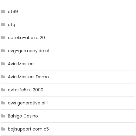
at99
atg
auteka-aba.ru 20
avg-germany.de c1
Avia Masters
Avia Masters Demo
avtolife5.ru 2000
aws generative ai 1
Bahigo Casino
bajisupport.com c5