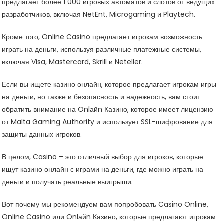
предлагает более 1 000 игровых автоматов и слотов от ведущих
разработчиков, включая NetEnt, Microgaming и Playtech.
Кроме того, Online Casino предлагает игрокам возможность
играть на деньги, используя различные платежные системы,
включая Visa, Mastercard, Skrill и Neteller.
Если вы ищете казино онлайн, которое предлагает игрокам игры
на деньги, но также и безопасность и надежность, вам стоит
обратить внимание на Onlайn Казино, которое имеет лицензию
от Malta Gaming Authority и использует SSL-шифрование для
защиты данных игроков.
В целом, Casino – это отличный выбор для игроков, которые
ищут казино онлайн с играми на деньги, где можно играть на
деньги и получать реальные выигрыши.
Вот почему мы рекомендуем вам попробовать Casino Online,
Online Casino или Onlайn Казино, которые предлагают игрокам