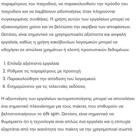
παραμέτρους του παιχνιδιού, να παρακολουθούν την πρόοδο του
παιχνιδιού και να λαμβάνουν ειδοποιήσεις όταν πληρούνται
συγκεκριμένες συνθήκες. Η χρήση αυτών των εργαλείων μπορεί να
εξοικονομήσει χρόνο και να βελτιώσει την ακρίβεια των αποφάσεων.
Ωστόσο, είναι σημαντικό να χρησιμοποιείτε αξιόπιστα και ασφαλή
εργαλεία, καθώς η χρήση κακόβουλων λογισμικών μπορεί να
οδηγήσει σε απώλεια χρημάτων ή κλοπή προσωπικών δεδομένων.
Επίλεξε αξιόπιστα εργαλεία
Ρύθμισε τις παραμέτρους με προσοχή
Παρακολούθησε την απόδοση του λογισμικού
Ενημερώνσου για τις τελευταίες εκδόσεις
Η αξιοποίηση των εργαλείων αυτοματοποίησης μπορεί να αποτελέσει
ένα σημαντικό πλεονέκτημα για τους παίκτες που επιθυμούν να
βελτιστοποιήσουν το afk spin. Ωστόσο, είναι σημαντικό να
θυμόμαστε ότι η τεχνολογία είναι απλώς ένα εργαλείο και η επιτυχία
εξαρτάται από την ικανότητα του παίκτη να την χρησιμοποιεί σωστά.