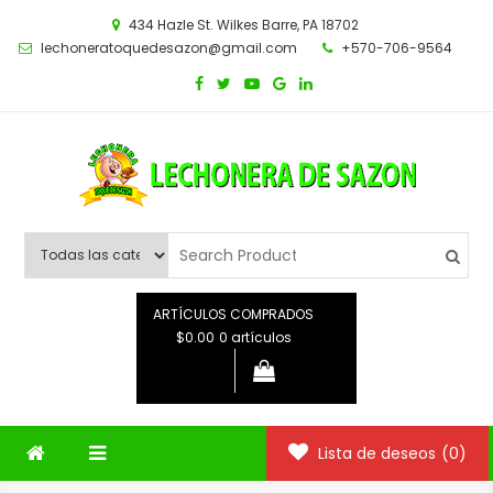
Saltar
434 Hazle St. Wilkes Barre, PA 18702
al
lechoneratoquedesazon@gmail.com
+570-706-9564
contenido
ARTÍCULOS COMPRADOS
$0.00
0 artículos
Lista de deseos
(0)