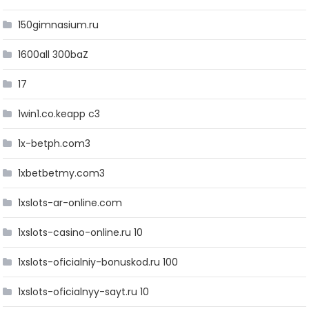
150gimnasium.ru
1600all 300baZ
17
1win1.co.keapp c3
1x-betph.com3
1xbetbetmy.com3
1xslots-ar-online.com
1xslots-casino-online.ru 10
1xslots-oficialniy-bonuskod.ru 100
1xslots-oficialnyy-sayt.ru 10