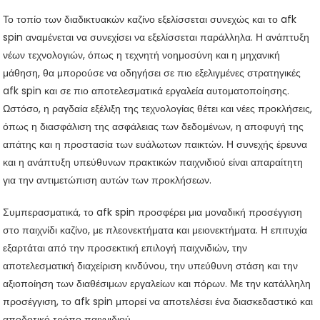
Το τοπίο των διαδικτυακών καζίνο εξελίσσεται συνεχώς και το afk
spin αναμένεται να συνεχίσει να εξελίσσεται παράλληλα. Η ανάπτυξη
νέων τεχνολογιών, όπως η τεχνητή νοημοσύνη και η μηχανική
μάθηση, θα μπορούσε να οδηγήσει σε πιο εξελιγμένες στρατηγικές
afk spin και σε πιο αποτελεσματικά εργαλεία αυτοματοποίησης.
Ωστόσο, η ραγδαία εξέλιξη της τεχνολογίας θέτει και νέες προκλήσεις,
όπως η διασφάλιση της ασφάλειας των δεδομένων, η αποφυγή της
απάτης και η προστασία των ευάλωτων παικτών. Η συνεχής έρευνα
και η ανάπτυξη υπεύθυνων πρακτικών παιχνιδιού είναι απαραίτητη
για την αντιμετώπιση αυτών των προκλήσεων.
Συμπερασματικά, το afk spin προσφέρει μια μοναδική προσέγγιση
στο παιχνίδι καζίνο, με πλεονεκτήματα και μειονεκτήματα. Η επιτυχία
εξαρτάται από την προσεκτική επιλογή παιχνιδιών, την
αποτελεσματική διαχείριση κινδύνου, την υπεύθυνη στάση και την
αξιοποίηση των διαθέσιμων εργαλείων και πόρων. Με την κατάλληλη
προσέγγιση, το afk spin μπορεί να αποτελέσει ένα διασκεδαστικό και
αποδοτικό τρόπο παιχνιδιού.