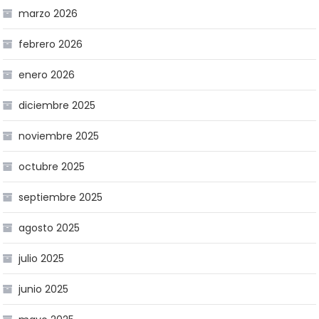
marzo 2026
febrero 2026
enero 2026
diciembre 2025
noviembre 2025
octubre 2025
septiembre 2025
agosto 2025
julio 2025
junio 2025