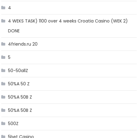
4
4 WEKS TASK) 1100 over 4 weeks Croatia Casino (WEK 2)
DONE
4friends.ru 20
5
50-50allZ
50%A 50 Z
50%A 50B Z
50%A 50B Z
500Z
5bet Casino