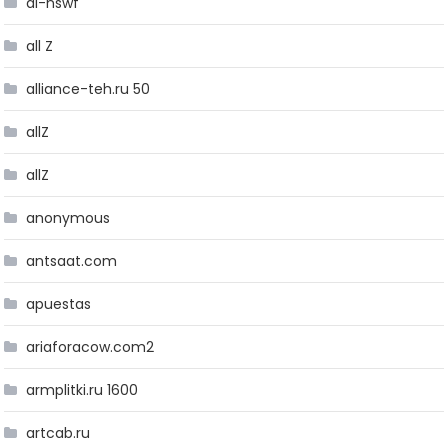
ai-nswf
all Z
alliance-teh.ru 50
allZ
allZ
anonymous
antsaat.com
apuestas
ariaforacow.com2
armplitki.ru 1600
artcab.ru