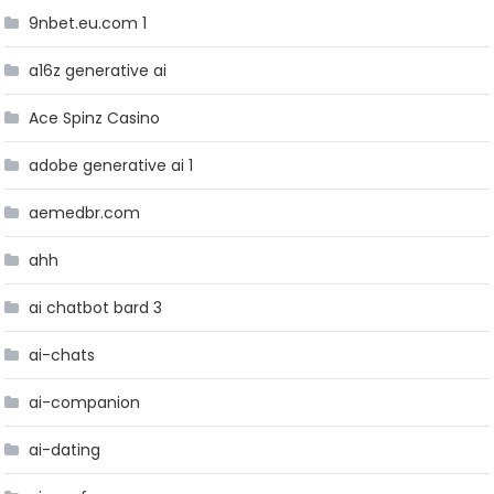
9nbet.eu.com 1
a16z generative ai
Ace Spinz Casino
adobe generative ai 1
aemedbr.com
ahh
ai chatbot bard 3
ai-chats
ai-companion
ai-dating