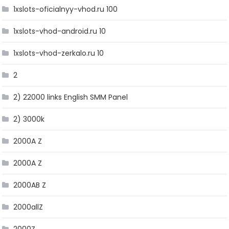
1xslots-oficialnyy-vhod.ru 100
1xslots-vhod-android.ru 10
1xslots-vhod-zerkalo.ru 10
2
2) 22000 links English SMM Panel
2) 3000k
2000A Z
2000A Z
2000AB Z
2000allZ