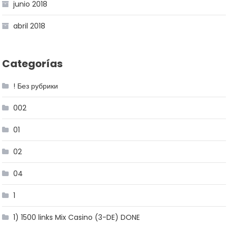
junio 2018
abril 2018
Categorías
! Без рубрики
002
01
02
04
1
1) 1500 links Mix Casino (3-DE) DONE