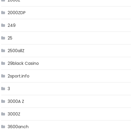
2000Z
2000ZDP
249
25
2500allZ
29black Casino
2sport.info
3
3000A Z
3000Z
3600anch