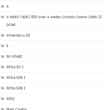
4
4 WEKS TASK) 1100 over 4 weeks Croatia Casino (WEK 2)
DONE
4friends.ru 20
5
50-50allZ
50%A 50 Z
50%A 50B Z
50%A 50B Z
500Z
5bet Casino