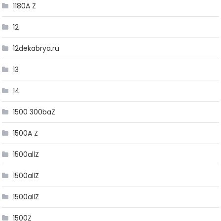
1180A Z
12
12dekabrya.ru
13
14
1500 300baZ
1500A Z
1500allZ
1500allZ
1500allZ
1500Z