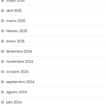
mayo 2025
abril 2025
marzo 2025
febrero 2025
enero 2025
diciembre 2024
noviembre 2024
octubre 2024
septiembre 2024
agosto 2024
julio 2024