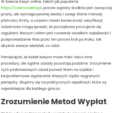
W świecie kasyn online, takich jak popularne
https://casinocasina.pl
, proces wypłaty środków jest zazwyczaj
prosty, ale wymaga pewnej wiedzy i uwagi. Różne metody
płatności, limity, a czasem nawet konieczność weryfikacji
tożsamości mogą sprawić, że początkowo poczujecie się
zagubieni. Naszym celem jest rozwianie wszelkich wątpliwości i
przeprowadzenie Was przez ten proces krok po kroku, tak
abyście zawsze wiedzieli, co robić.
Pamiętajcie, że każde kasyno może mieć nieco inne
procedury, ale ogólne zasady pozostają podobne. Zrozumienie
tych podstawowych zasad pozwoli Wam na szybkie i
bezproblemowe wypłacanie Waszych ciężko wygranych
pieniędzy. Skupimy się na praktycznych aspektach, które są
najważniejsze dla każdego gracza.
Zrozumienie Metod Wypłat