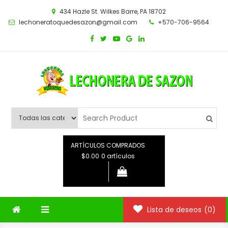
Saltar
434 Hazle St. Wilkes Barre, PA 18702
al
lechoneratoquedesazon@gmail.com
+570-706-9564
contenido
ARTÍCULOS COMPRADOS
$0.00
0 artículos
Lista de deseos
(0)