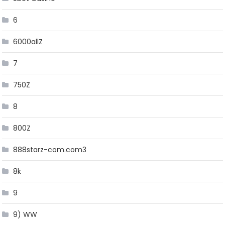
6
6000allZ
7
750Z
8
800Z
888starz-com.com3
8k
9
9) WW