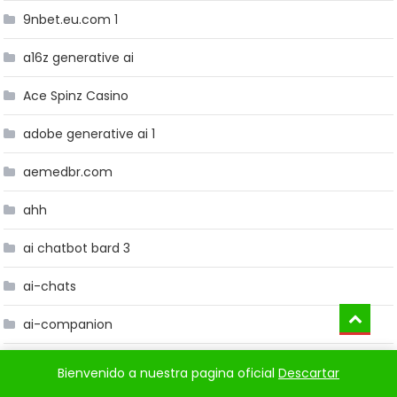
9nbet.eu.com 1
a16z generative ai
Ace Spinz Casino
adobe generative ai 1
aemedbr.com
ahh
ai chatbot bard 3
ai-chats
ai-companion
ai-dating
Bienvenido a nuestra pagina oficial
Descartar