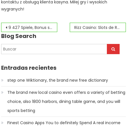
kontaktu z obsługą klienta kasyna. Miłej gry i wysokich
wygranych!
Navegación
9 427 Spiele, Bonus solange bis 5.000
Rizz Casino: Slots de Rápido‑Fuego y Ganancias Instantáneas para el Jugador Moderno
Blog Search
de
entradas
Entradas recientes
step one Wiktionary, the brand new free dictionary
The brand new local casino even offers a variety of betting
choice, also 1800 harbors, dining table game, and you will
sports betting
Finest Casino Apps You to definitely Spend A real income