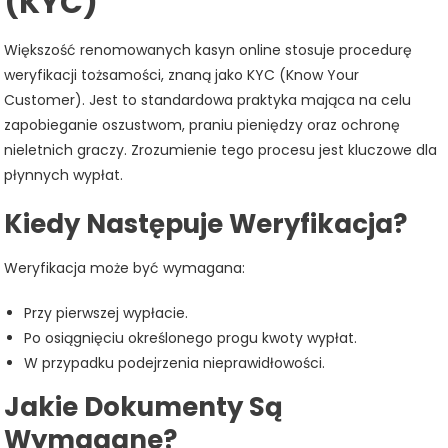
(KYC)
Większość renomowanych kasyn online stosuje procedurę
weryfikacji tożsamości, znaną jako KYC (Know Your
Customer). Jest to standardowa praktyka mająca na celu
zapobieganie oszustwom, praniu pieniędzy oraz ochronę
nieletnich graczy. Zrozumienie tego procesu jest kluczowe dla
płynnych wypłat.
Kiedy Następuje Weryfikacja?
Weryfikacja może być wymagana:
Przy pierwszej wypłacie.
Po osiągnięciu określonego progu kwoty wypłat.
W przypadku podejrzenia nieprawidłowości.
Jakie Dokumenty Są
Wymagane?