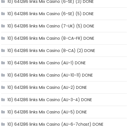
10) 641286 links Mix Casino (6-SE) (3) DONE
10) 641286 links Mix Casino (6-SE) (5) DONE
10) 641286 links Mix Casino (7-UK) (5) DONE
10) 641286 links Mix Casino (8-CA-FR) DONE
10) 641286 links Mix Casino (8-CA) (2) DONE
10) 641286 links Mix Casino (AU-1) DONE
10) 641286 links Mix Casino (AU-10-11) DONE
10) 641286 links Mix Casino (AU-2) DONE
10) 641286 links Mix Casino (AU-3-4) DONE
10) 641286 links Mix Casino (AU-5) DONE
10) 641286 links Mix Casino (AU-6-7chast) DONE