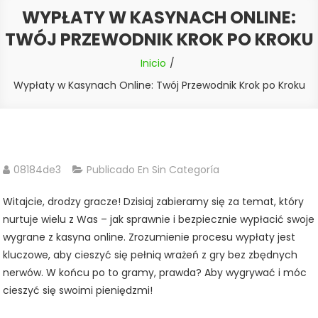
WYPŁATY W KASYNACH ONLINE:
TWÓJ PRZEWODNIK KROK PO KROKU
Inicio
Wypłaty w Kasynach Online: Twój Przewodnik Krok po Kroku
08184de3
Publicado En Sin Categoría
Witajcie, drodzy gracze! Dzisiaj zabieramy się za temat, który
nurtuje wielu z Was – jak sprawnie i bezpiecznie wypłacić swoje
wygrane z kasyna online. Zrozumienie procesu wypłaty jest
kluczowe, aby cieszyć się pełnią wrażeń z gry bez zbędnych
nerwów. W końcu po to gramy, prawda? Aby wygrywać i móc
cieszyć się swoimi pieniędzmi!