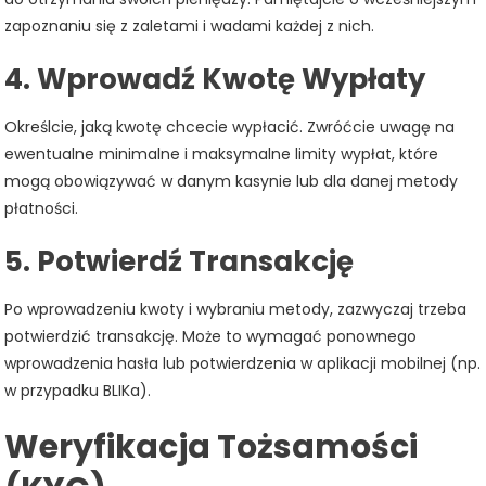
zapoznaniu się z zaletami i wadami każdej z nich.
4. Wprowadź Kwotę Wypłaty
Określcie, jaką kwotę chcecie wypłacić. Zwróćcie uwagę na
ewentualne minimalne i maksymalne limity wypłat, które
mogą obowiązywać w danym kasynie lub dla danej metody
płatności.
5. Potwierdź Transakcję
Po wprowadzeniu kwoty i wybraniu metody, zazwyczaj trzeba
potwierdzić transakcję. Może to wymagać ponownego
wprowadzenia hasła lub potwierdzenia w aplikacji mobilnej (np.
w przypadku BLIKa).
Weryfikacja Tożsamości