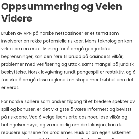
Oppsummering og Veien
Videre
Bruken av VPN på norske nettcasinoer er et tema som
involverer en rekke potensielle risikoer. Mens teknologien kan
virke som en enkel løsning for å omgå geografiske
begrensninger, kan den føre til brudd på casinoets vilkår,
problemer med verifisering og uttak, samt mangel på juridisk
beskyttelse. Norsk lovgivning rundt pengespill er restriktiv, og å
forsøke å omgå disse reglene kan skape mer trøbbel enn det
er verdt.
For norske spillere som ønsker tilgang til et bredere spekter av
spill og bonuser, er det viktigste å være informert og bevisst
på risikoene. Ved å velge lisensierte casinoer, lese vilkår og
betingelser nøye, og være ærlig om din lokasjon, kan du
redusere sjansene for problemer. Husk at din egen sikkerhet