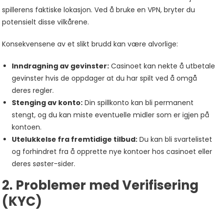
spillerens faktiske lokasjon. Ved å bruke en VPN, bryter du
potensielt disse vilkårene.
Konsekvensene av et slikt brudd kan være alvorlige:
Inndragning av gevinster:
Casinoet kan nekte å utbetale
gevinster hvis de oppdager at du har spilt ved å omgå
deres regler.
Stenging av konto:
Din spillkonto kan bli permanent
stengt, og du kan miste eventuelle midler som er igjen på
kontoen.
Utelukkelse fra fremtidige tilbud:
Du kan bli svartelistet
og forhindret fra å opprette nye kontoer hos casinoet eller
deres søster-sider.
2. Problemer med Verifisering
(KYC)