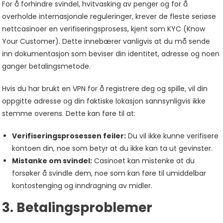
For å forhindre svindel, hvitvasking av penger og for å
overholde internasjonale reguleringer, krever de fleste seriøse
nettcasinoer en verifiseringsprosess, kjent som KYC (Know
Your Customer). Dette innebærer vanligvis at du må sende
inn dokumentasjon som beviser din identitet, adresse og noen
ganger betalingsmetode.
Hvis du har brukt en VPN for å registrere deg og spille, vil din
oppgitte adresse og din faktiske lokasjon sannsynligvis ikke
stemme overens. Dette kan føre til at:
Verifiseringsprosessen feiler:
Du vil ikke kunne verifisere
kontoen din, noe som betyr at du ikke kan ta ut gevinster.
Mistanke om svindel:
Casinoet kan mistenke at du
forsøker å svindle dem, noe som kan føre til umiddelbar
kontostenging og inndragning av midler.
3. Betalingsproblemer