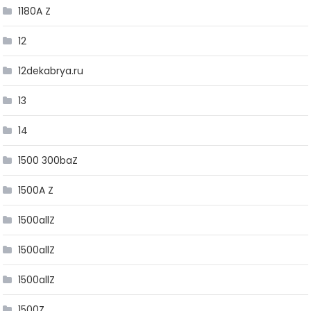
1180A Z
12
12dekabrya.ru
13
14
1500 300baZ
1500A Z
1500allZ
1500allZ
1500allZ
1500Z