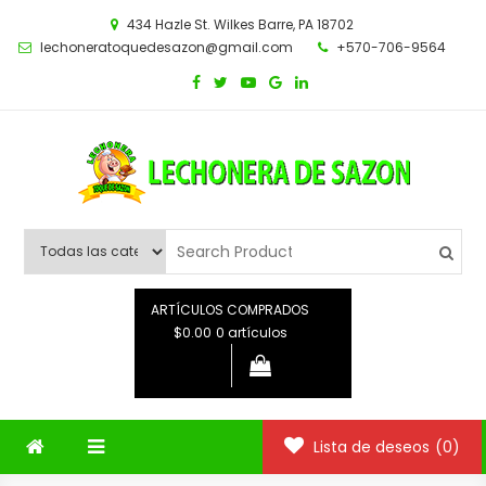
Saltar
434 Hazle St. Wilkes Barre, PA 18702
al
lechoneratoquedesazon@gmail.com
+570-706-9564
contenido
ARTÍCULOS COMPRADOS
$0.00
0 artículos
Lista de deseos
(0)