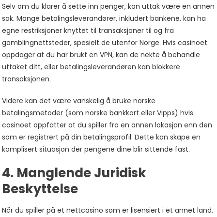
Selv om du klarer å sette inn penger, kan uttak være en annen
sak. Mange betalingsleverandører, inkludert bankene, kan ha
egne restriksjoner knyttet til transaksjoner til og fra
gamblingnettsteder, spesielt de utenfor Norge. Hvis casinoet
oppdager at du har brukt en VPN, kan de nekte å behandle
uttaket ditt, eller betalingsleverandøren kan blokkere
transaksjonen.
Videre kan det være vanskelig å bruke norske
betalingsmetoder (som norske bankkort eller Vipps) hvis
casinoet oppfatter at du spiller fra en annen lokasjon enn den
som er registrert på din betalingsprofil. Dette kan skape en
komplisert situasjon der pengene dine blir sittende fast.
4. Manglende Juridisk
Beskyttelse
Når du spiller på et nettcasino som er lisensiert i et annet land,