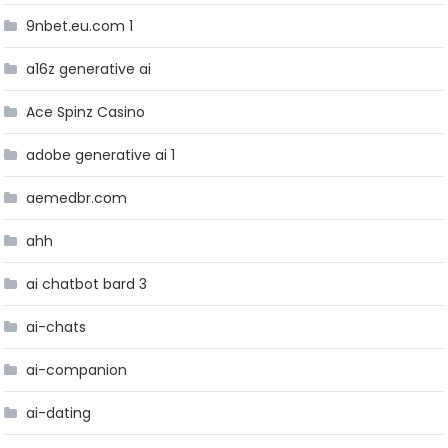
9nbet.eu.com 1
a16z generative ai
Ace Spinz Casino
adobe generative ai 1
aemedbr.com
ahh
ai chatbot bard 3
ai-chats
ai-companion
ai-dating