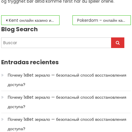
og trygghet bør alltid komme først når du spiller online.
Navegación
Kent онлайн казино игровые автоматы и популярные слоты.3382
Pokerdom – онлайн казино и покер рум 2026.2752
Blog Search
de
entradas
Entradas recientes
Почему 1xBet зеркало — безопасный способ восстановления
доступа?
Почему 1xBet зеркало — безопасный способ восстановления
доступа?
Почему 1xBet зеркало — безопасный способ восстановления
доступа?