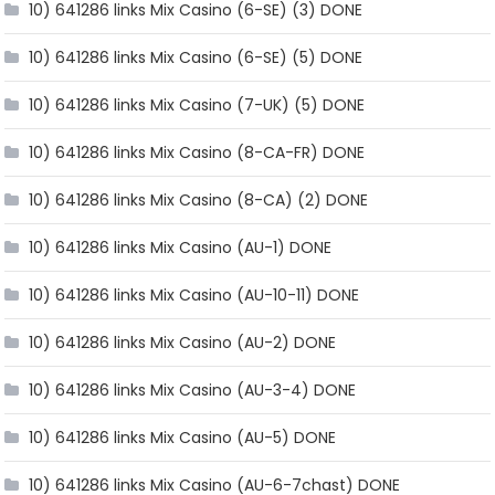
10) 641286 links Mix Casino (6-SE) (3) DONE
10) 641286 links Mix Casino (6-SE) (5) DONE
10) 641286 links Mix Casino (7-UK) (5) DONE
10) 641286 links Mix Casino (8-CA-FR) DONE
10) 641286 links Mix Casino (8-CA) (2) DONE
10) 641286 links Mix Casino (AU-1) DONE
10) 641286 links Mix Casino (AU-10-11) DONE
10) 641286 links Mix Casino (AU-2) DONE
10) 641286 links Mix Casino (AU-3-4) DONE
10) 641286 links Mix Casino (AU-5) DONE
10) 641286 links Mix Casino (AU-6-7chast) DONE