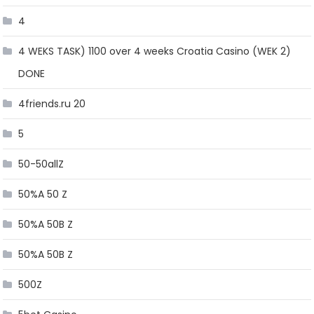
4
4 WEKS TASK) 1100 over 4 weeks Croatia Casino (WEK 2)
DONE
4friends.ru 20
5
50-50allZ
50%A 50 Z
50%A 50B Z
50%A 50B Z
500Z