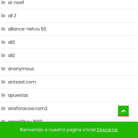
ai-nswf
all Z
alliance-teh.ru 50
allZ
allZ
anonymous
antsaat.com
apuestas
ariaforacow.com2
armplitki.ru 1600
Bienvenido a nuestra pagina oficial
Descartar
artcab.ru