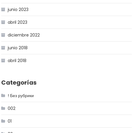
junio 2023
abril 2023
diciembre 2022
junio 2018
abril 2018
Categorías
! Без рубрики
002
01