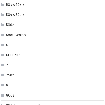
50%A 50B Z
50%A 50B Z
500Z
5bet Casino
6
6000allZ
7
750Z
8
800Z