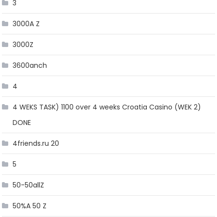
3
3000A Z
3000Z
3600anch
4
4 WEKS TASK) 1100 over 4 weeks Croatia Casino (WEK 2)
DONE
4friends.ru 20
5
50-50allZ
50%A 50 Z