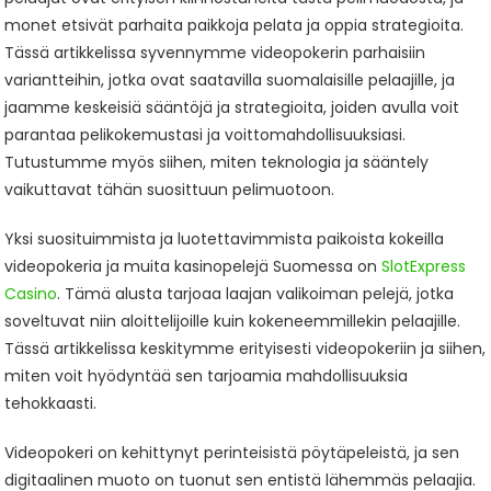
monet etsivät parhaita paikkoja pelata ja oppia strategioita.
Tässä artikkelissa syvennymme videopokerin parhaisiin
variantteihin, jotka ovat saatavilla suomalaisille pelaajille, ja
jaamme keskeisiä sääntöjä ja strategioita, joiden avulla voit
parantaa pelikokemustasi ja voittomahdollisuuksiasi.
Tutustumme myös siihen, miten teknologia ja sääntely
vaikuttavat tähän suosittuun pelimuotoon.
Yksi suosituimmista ja luotettavimmista paikoista kokeilla
videopokeria ja muita kasinopelejä Suomessa on
SlotExpress
Casino
. Tämä alusta tarjoaa laajan valikoiman pelejä, jotka
soveltuvat niin aloittelijoille kuin kokeneemmillekin pelaajille.
Tässä artikkelissa keskitymme erityisesti videopokeriin ja siihen,
miten voit hyödyntää sen tarjoamia mahdollisuuksia
tehokkaasti.
Videopokeri on kehittynyt perinteisistä pöytäpeleistä, ja sen
digitaalinen muoto on tuonut sen entistä lähemmäs pelaajia.