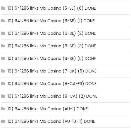
10) 641286 links Mix Casino (5-SE) (6) DONE
10) 641286 links Mix Casino (6-SE) (1) DONE
10) 641286 links Mix Casino (6-SE) (2) DONE
10) 641286 links Mix Casino (6-SE) (3) DONE
10) 641286 links Mix Casino (6-SE) (5) DONE
10) 641286 links Mix Casino (7-UK) (5) DONE
10) 641286 links Mix Casino (8-CA-FR) DONE
10) 641286 links Mix Casino (8-CA) (2) DONE
10) 641286 links Mix Casino (AU-1) DONE
10) 641286 links Mix Casino (AU-10-11) DONE