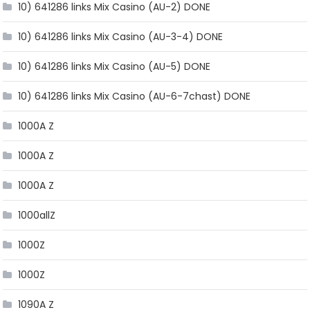
10) 641286 links Mix Casino (AU-2) DONE
10) 641286 links Mix Casino (AU-3-4) DONE
10) 641286 links Mix Casino (AU-5) DONE
10) 641286 links Mix Casino (AU-6-7chast) DONE
1000A Z
1000A Z
1000A Z
1000allZ
1000Z
1000Z
1090A Z