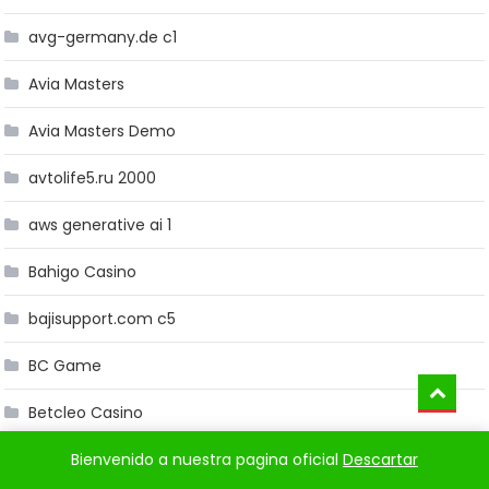
avg-germany.de c1
Avia Masters
Avia Masters Demo
avtolife5.ru 2000
aws generative ai 1
Bahigo Casino
bajisupport.com c5
BC Game
Betcleo Casino
Betida Casino
Bienvenido a nuestra pagina oficial
Descartar