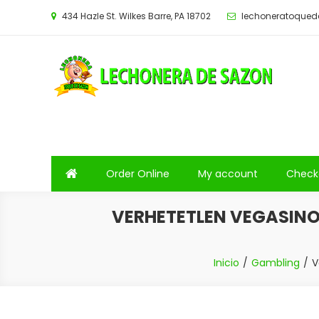
Saltar
434 Hazle St. Wilkes Barre, PA 18702
lechoneratoque
al
contenido
Order Online
My account
Check
VERHETETLEN VEGASINO
Inicio
Gambling
V