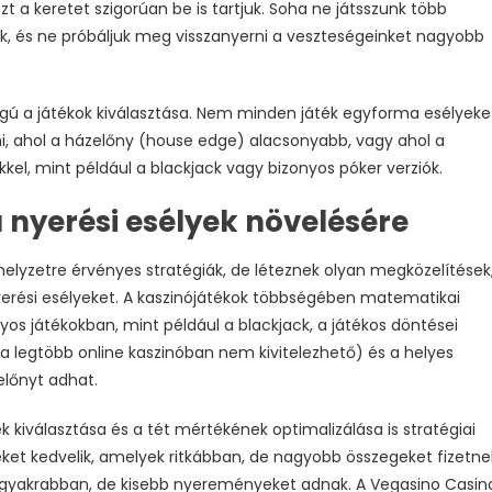
t a keretet szigorúan be is tartjuk. Soha ne játsszunk több
és ne próbáljuk meg visszanyerni a veszteségeinket nagyobb
ágú a játékok kiválasztása. Nem minden játék egyforma esélyeke
ni, ahol a házelőny (house edge) alacsonyabb, vagy ahol a
el, mint például a blackjack vagy bizonyos póker verziók.
 nyerési esélyek növelésére
elyzetre érvényes stratégiák, de léteznek olyan megközelítések
yerési esélyeket. A kaszinójátékok többségében matematikai
s játékokban, mint például a blackjack, a játékos döntései
 a legtöbb online kaszinóban nem kivitelezhető) és a helyes
előnyt adhat.
k kiválasztása és a tét mértékének optimalizálása is stratégiai
ket kedvelik, amelyek ritkábban, de nagyobb összegeket fizetne
 gyakrabban, de kisebb nyereményeket adnak. A Vegasino Casin