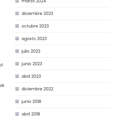
marzo 2024
diciembre 2023
octubre 2023
agosto 2023
julio 2023
junio 2023
ol
abril 2023
zok
diciembre 2022
junio 2018
abril 2018