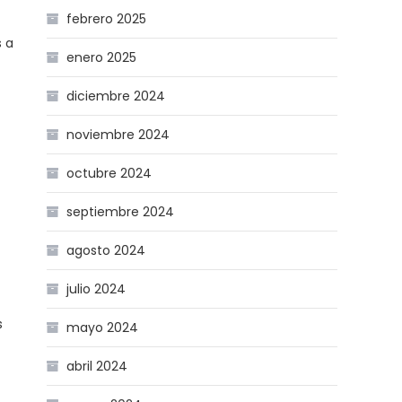
febrero 2025
s a
enero 2025
diciembre 2024
noviembre 2024
octubre 2024
septiembre 2024
agosto 2024
julio 2024
s
mayo 2024
abril 2024