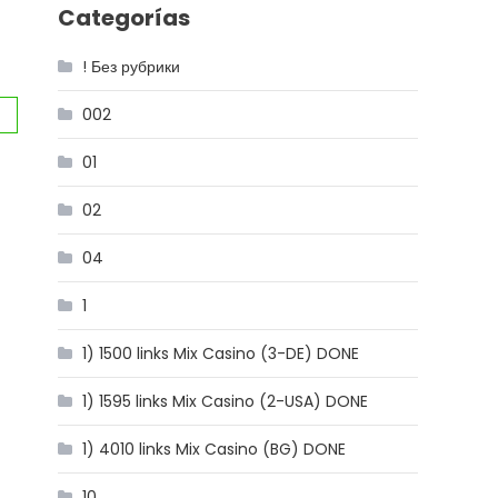
Categorías
! Без рубрики
002
01
02
04
1
1) 1500 links Mix Casino (3-DE) DONE
1) 1595 links Mix Casino (2-USA) DONE
1) 4010 links Mix Casino (BG) DONE
10