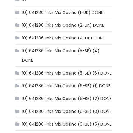
10) 641286 links Mix Casino (1-UK) DONE
10) 641286 links Mix Casino (2-UK) DONE
10) 641286 links Mix Casino (4-DE) DONE
10) 641286 links Mix Casino (5-SE) (4)
DONE
10) 641286 links Mix Casino (5-SE) (6) DONE
10) 641286 links Mix Casino (6-SE) (1) DONE
10) 641286 links Mix Casino (6-SE) (2) DONE
10) 641286 links Mix Casino (6-SE) (3) DONE
10) 641286 links Mix Casino (6-SE) (5) DONE