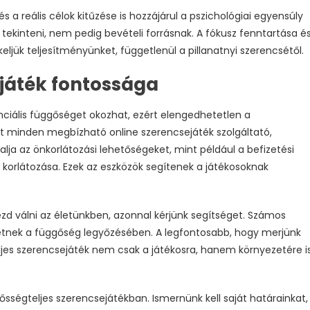
s a reális célok kitűzése is hozzájárul a pszichológiai egyensúly
tekinteni, nem pedig bevételi forrásnak. A fókusz fenntartása é
eljük teljesítményünket, függetlenül a pillanatnyi szerencsétől.
ejáték fontossága
ciális függőséget okozhat, ezért elengedhetetlen a
nt minden megbízható online szerencsejáték szolgáltató,
lja az önkorlátozási lehetőségeket, mint például a befizetési
dő korlátozása. Ezek az eszközök segítenek a játékosoknak
zd válni az életünkben, azonnal kérjünk segítséget. Számos
thetnek a függőség legyőzésében. A legfontosabb, hogy merjünk
eljes szerencsejáték nem csak a játékosra, hanem környezetére i
sségteljes szerencsejátékban. Ismernünk kell saját határainkat,