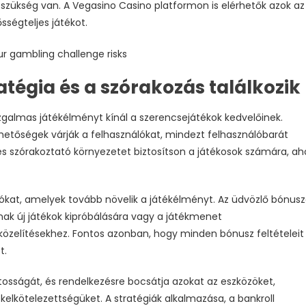
 szükség van. A Vegasino Casino platformon is elérhetők azok az
sségteljes játékot.
atégia és a szórakozás találkozik
zgalmas játékélményt kínál a szerencsejátékok kedvelőinek.
lehetőségek várják a felhasználókat, mindezt felhasználóbarát
és szórakoztató környezetet biztosítson a játékosok számára, ah
ókat, amelyek tovább növelik a játékélményt. Az üdvözlő bónus
ak új játékok kipróbálására vagy a játékmenet
közelítésekhez. Fontos azonban, hogy minden bónusz feltételeit
t.
ntosságát, és rendelkezésre bocsátja azokat az eszközöket,
kelkötelezettségüket. A stratégiák alkalmazása, a bankroll