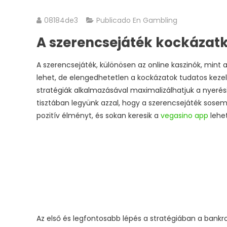
08184de3
Publicado En
Gambling
A szerencsejáték kockázatk
A szerencsejáték, különösen az online kaszinók, mint
lehet, de elengedhetetlen a kockázatok tudatos kezel
stratégiák alkalmazásával maximalizálhatjuk a nyerési
tisztában legyünk azzal, hogy a szerencsejáték sosem
pozitív élményt, és sokan keresik a
vegasino app
lehet
Az első és legfontosabb lépés a stratégiában a bankr