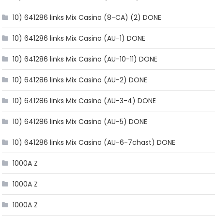
10) 641286 links Mix Casino (8-CA) (2) DONE
10) 641286 links Mix Casino (AU-1) DONE
10) 641286 links Mix Casino (AU-10-11) DONE
10) 641286 links Mix Casino (AU-2) DONE
10) 641286 links Mix Casino (AU-3-4) DONE
10) 641286 links Mix Casino (AU-5) DONE
10) 641286 links Mix Casino (AU-6-7chast) DONE
1000A Z
1000A Z
1000A Z