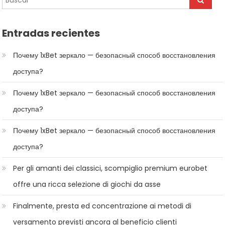
entradas
Entradas recientes
Почему 1xBet зеркало — безопасный способ восстановления
доступа?
Почему 1xBet зеркало — безопасный способ восстановления
доступа?
Почему 1xBet зеркало — безопасный способ восстановления
доступа?
Per gli amanti dei classici, scompiglio premium eurobet
offre una ricca selezione di giochi da asse
Finalmente, presta ed concentrazione ai metodi di
versamento previsti ancora al beneficio clienti