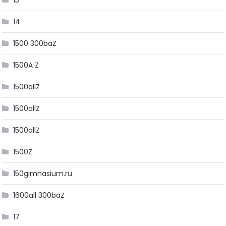
13
14
1500 300baZ
1500A Z
1500allZ
1500allZ
1500allZ
1500Z
150gimnasium.ru
1600all 300baZ
17