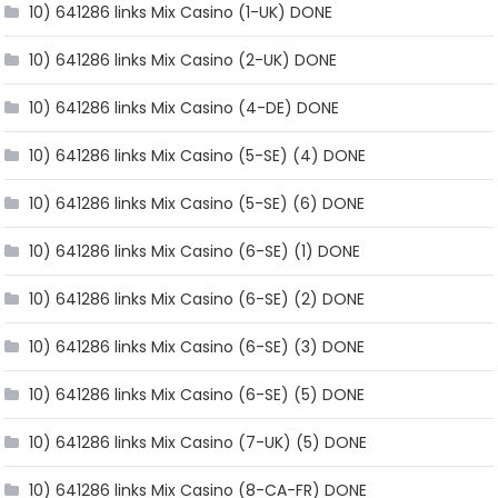
10) 641286 links Mix Casino (1-UK) DONE
10) 641286 links Mix Casino (2-UK) DONE
10) 641286 links Mix Casino (4-DE) DONE
10) 641286 links Mix Casino (5-SE) (4) DONE
10) 641286 links Mix Casino (5-SE) (6) DONE
10) 641286 links Mix Casino (6-SE) (1) DONE
10) 641286 links Mix Casino (6-SE) (2) DONE
10) 641286 links Mix Casino (6-SE) (3) DONE
10) 641286 links Mix Casino (6-SE) (5) DONE
10) 641286 links Mix Casino (7-UK) (5) DONE
10) 641286 links Mix Casino (8-CA-FR) DONE