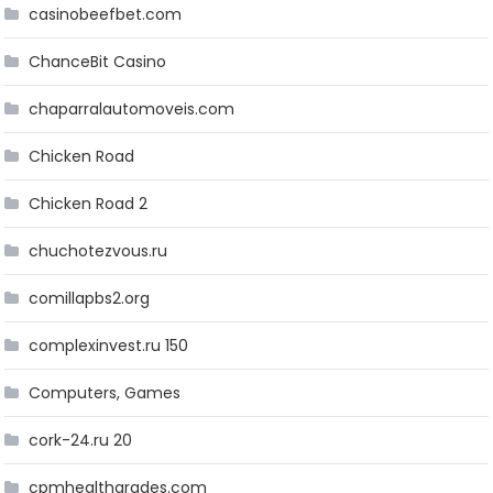
casinobeefbet.com
ChanceBit Casino
chaparralautomoveis.com
Chicken Road
Chicken Road 2
chuchotezvous.ru
comillapbs2.org
complexinvest.ru 150
Computers, Games
cork-24.ru 20
cpmhealthgrades.com