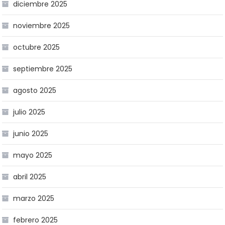
diciembre 2025
noviembre 2025
octubre 2025
septiembre 2025
agosto 2025
julio 2025
junio 2025
mayo 2025
abril 2025
marzo 2025
febrero 2025