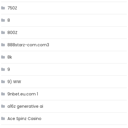
750Z
8
800Z
888starz-com.com3
8k
9
9) WW
9nbet.eu.com 1
a16z generative ai
Ace Spinz Casino