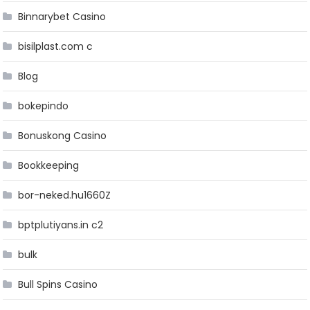
Binnarybet Casino
bisilplast.com c
Blog
bokepindo
Bonuskong Casino
Bookkeeping
bor-neked.hu1660Z
bptplutiyans.in c2
bulk
Bull Spins Casino