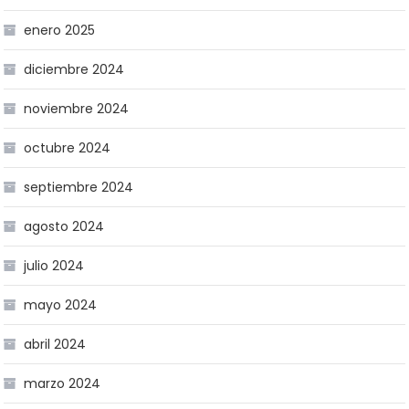
enero 2025
diciembre 2024
noviembre 2024
octubre 2024
septiembre 2024
agosto 2024
julio 2024
mayo 2024
abril 2024
marzo 2024