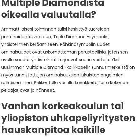
Multiple Diamondista
oikealla valuutalla?
Ammattilaisesi toiminnan tulisi keskittyä tuoreiden
pähkinöiden kuvakkeen, Triple Diamond -symbolin,
yhdistelmien keräämiseen. Pähkinäsymbolin uudet
ominaisuudet ovat uskomattoman perusteellisia, joten sen
avulla saadut yhdistelmät tarjoavat suuria voittoja. Yksi
uusimman Multiple Diamond -kolikkopelin tunnusmerkeistä on
myös tunnistettujen ominaisuuksien lukuisten ongelmien
ratkaiseminen. Pelikentällä voi olla kuvakkeita, joita kokeneet
pelaajat ovat jo nähneet.
Vanhan korkeakoulun tai
yliopiston uhkapeliyritysten
hauskanpitoa kaikille