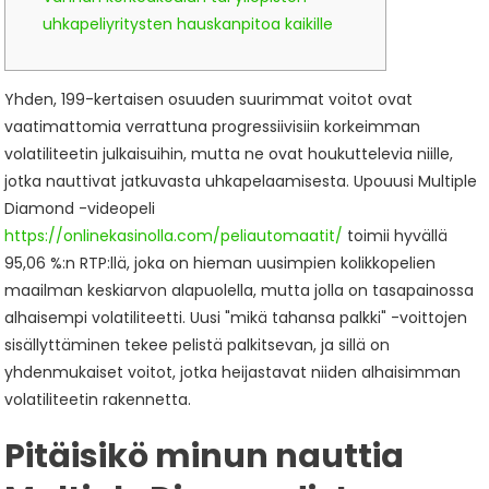
uhkapeliyritysten hauskanpitoa kaikille
Yhden, 199-kertaisen osuuden suurimmat voitot ovat
vaatimattomia verrattuna progressiivisiin korkeimman
volatiliteetin julkaisuihin, mutta ne ovat houkuttelevia niille,
jotka nauttivat jatkuvasta uhkapelaamisesta.
Upouusi Multiple
Diamond -videopeli
https://onlinekasinolla.com/peliautomaatit/
toimii hyvällä
95,06 %:n RTP:llä, joka on hieman uusimpien kolikkopelien
maailman keskiarvon alapuolella, mutta jolla on tasapainossa
alhaisempi volatiliteetti. Uusi "mikä tahansa palkki" -voittojen
sisällyttäminen tekee pelistä palkitsevan, ja sillä on
yhdenmukaiset voitot, jotka heijastavat niiden alhaisimman
volatiliteetin rakennetta.
Pitäisikö minun nauttia