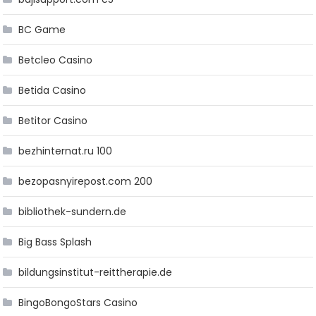
BC Game
Betcleo Casino
Betida Casino
Betitor Casino
bezhinternat.ru 100
bezopasnyirepost.com 200
bibliothek-sundern.de
Big Bass Splash
bildungsinstitut-reittherapie.de
BingoBongoStars Casino