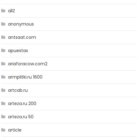
allZ
anonymous
antsaat.com
apuestas
ariaforacow.com2
armplitki.ru 1600
artcab.ru
arteza.ru 200
arteza.ru 50
article