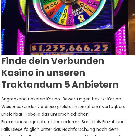
Finde dein Verbunden
Kasino in unseren
Traktandum 5 Anbietern
Angrenzend unseren Kasino-Bewertungen besitzt Kasino
Weiser sekundär via diese größte, international verfügbare
Erreichbar-Tabelle das unterschiedlichen
Einzahlungsangebote unter anderem Boni bloß Einzahlung.
Falls Diese folglich unter das Nachforschung nach dem