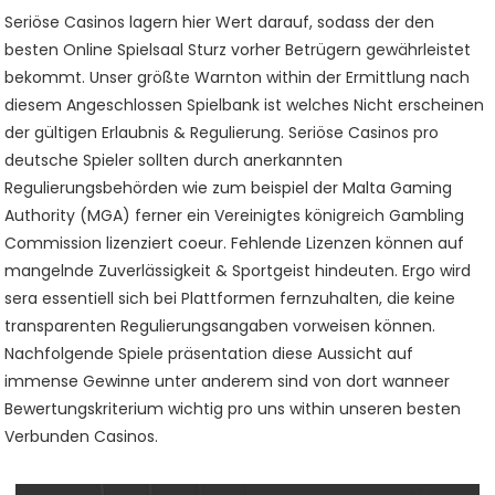
Seriöse Casinos lagern hier Wert darauf, sodass der den
besten Online Spielsaal Sturz vorher Betrügern gewährleistet
bekommt. Unser größte Warnton within der Ermittlung nach
diesem Angeschlossen Spielbank ist welches Nicht erscheinen
der gültigen Erlaubnis & Regulierung. Seriöse Casinos pro
deutsche Spieler sollten durch anerkannten
Regulierungsbehörden wie zum beispiel der Malta Gaming
Authority (MGA) ferner ein Vereinigtes königreich Gambling
Commission lizenziert coeur. Fehlende Lizenzen können auf
mangelnde Zuverlässigkeit & Sportgeist hindeuten. Ergo wird
sera essentiell sich bei Plattformen fernzuhalten, die keine
transparenten Regulierungsangaben vorweisen können.
Nachfolgende Spiele präsentation diese Aussicht auf
immense Gewinne unter anderem sind von dort wanneer
Bewertungskriterium wichtig pro uns within unseren besten
Verbunden Casinos.