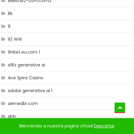
888starz-com.com3
8k
9
9) WW
9nbet.eu.com 1
a16z generative ai
Ace Spinz Casino
adobe generative ai 1
aemedbr.com
ahh
Bienvenido a nuestra pagina oficial
Descartar
ai chatbot bard 3