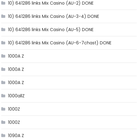
10) 641286 links Mix Casino (AU-2) DONE
10) 641286 links Mix Casino (AU-3-4) DONE
10) 641286 links Mix Casino (AU-5) DONE
10) 641286 links Mix Casino (AU-6-7chast) DONE
1000A Z
1000A Z
1000A Z
1000allZ
1000Z
1000Z
1090A Z