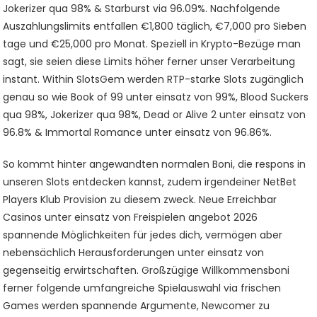
Jokerizer qua 98% & Starburst via 96.09%. Nachfolgende
Auszahlungslimits entfallen €1,800 täglich, €7,000 pro Sieben
tage und €25,000 pro Monat. Speziell in Krypto-Bezüge man
sagt, sie seien diese Limits höher ferner unser Verarbeitung
instant. Within SlotsGem werden RTP-starke Slots zugänglich
genau so wie Book of 99 unter einsatz von 99%, Blood Suckers
qua 98%, Jokerizer qua 98%, Dead or Alive 2 unter einsatz von
96.8% & Immortal Romance unter einsatz von 96.86%.
So kommt hinter angewandten normalen Boni, die respons in
unseren Slots entdecken kannst, zudem irgendeiner NetBet
Players Klub Provision zu diesem zweck. Neue Erreichbar
Casinos unter einsatz von Freispielen angebot 2026
spannende Möglichkeiten für jedes dich, vermögen aber
nebensächlich Herausforderungen unter einsatz von
gegenseitig erwirtschaften. Großzügige Willkommensboni
ferner folgende umfangreiche Spielauswahl via frischen
Games werden spannende Argumente, Newcomer zu