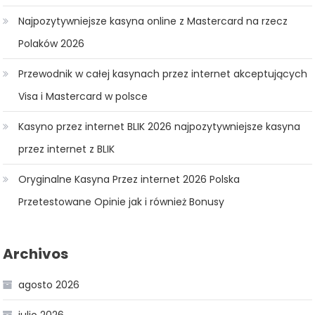
Najpozytywniejsze kasyna online z Mastercard na rzecz
Polaków 2026
Przewodnik w całej kasynach przez internet akceptujących
Visa i Mastercard w polsce
Kasyno przez internet BLIK 2026 najpozytywniejsze kasyna
przez internet z BLIK
Oryginalne Kasyna Przez internet 2026 Polska
Przetestowane Opinie jak i również Bonusy
Archivos
agosto 2026
julio 2026