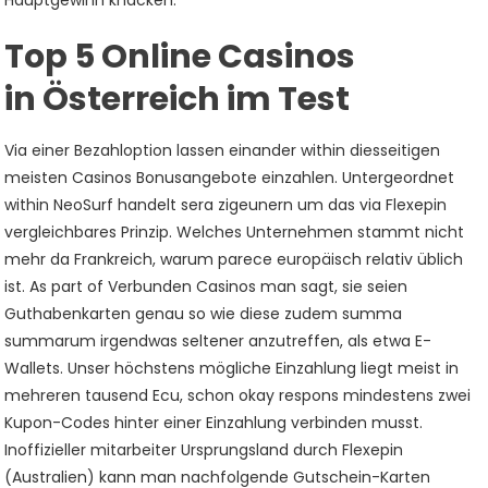
Hauptgewinn knacken.
Top 5 Online Casinos
in Österreich im Test
Via einer Bezahloption lassen einander within diesseitigen
meisten Casinos Bonusangebote einzahlen. Untergeordnet
within NeoSurf handelt sera zigeunern um das via Flexepin
vergleichbares Prinzip. Welches Unternehmen stammt nicht
mehr da Frankreich, warum parece europäisch relativ üblich
ist. As part of Verbunden Casinos man sagt, sie seien
Guthabenkarten genau so wie diese zudem summa
summarum irgendwas seltener anzutreffen, als etwa E-
Wallets. Unser höchstens mögliche Einzahlung liegt meist in
mehreren tausend Ecu, schon okay respons mindestens zwei
Kupon-Codes hinter einer Einzahlung verbinden musst.
Inoffizieller mitarbeiter Ursprungsland durch Flexepin
(Australien) kann man nachfolgende Gutschein-Karten