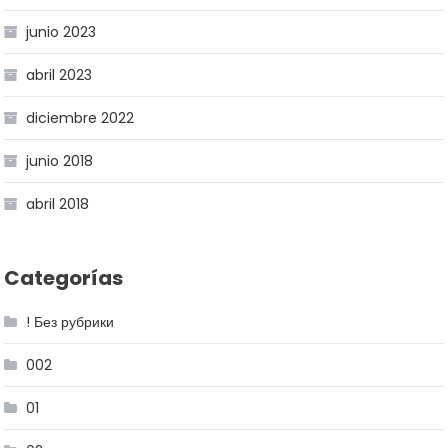
junio 2023
abril 2023
diciembre 2022
junio 2018
abril 2018
Categorías
! Без рубрики
002
01