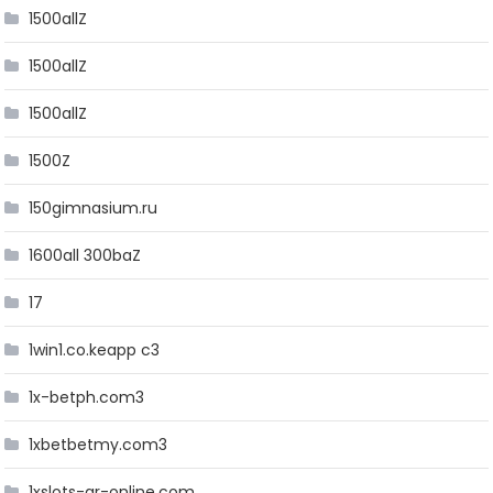
1500allZ
1500allZ
1500allZ
1500Z
150gimnasium.ru
1600all 300baZ
17
1win1.co.keapp c3
1x-betph.com3
1xbetbetmy.com3
1xslots-ar-online.com