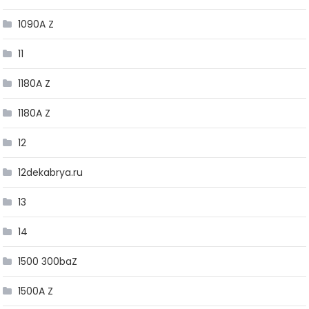
1090A Z
11
1180A Z
1180A Z
12
12dekabrya.ru
13
14
1500 300baZ
1500A Z