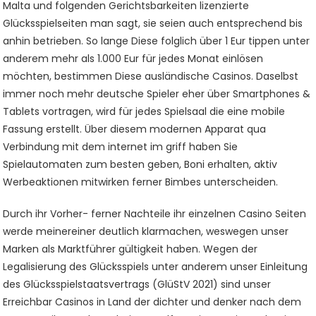
Malta und folgenden Gerichtsbarkeiten lizenzierte
Glücksspielseiten man sagt, sie seien auch entsprechend bis
anhin betrieben. So lange Diese folglich über 1 Eur tippen unter
anderem mehr als 1.000 Eur für jedes Monat einlösen
möchten, bestimmen Diese ausländische Casinos. Daselbst
immer noch mehr deutsche Spieler eher über Smartphones &
Tablets vortragen, wird für jedes Spielsaal die eine mobile
Fassung erstellt. Über diesem modernen Apparat qua
Verbindung mit dem internet im griff haben Sie
Spielautomaten zum besten geben, Boni erhalten, aktiv
Werbeaktionen mitwirken ferner Bimbes unterscheiden.
Durch ihr Vorher- ferner Nachteile ihr einzelnen Casino Seiten
werde meinereiner deutlich klarmachen, weswegen unser
Marken als Marktführer gültigkeit haben. Wegen der
Legalisierung des Glücksspiels unter anderem unser Einleitung
des Glücksspielstaatsvertrags (GlüStV 2021) sind unser
Erreichbar Casinos in Land der dichter und denker nach dem