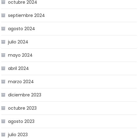
octubre 2024
septiembre 2024
agosto 2024
julio 2024
mayo 2024
abril 2024
marzo 2024
diciembre 2023
octubre 2023
agosto 2023
julio 2023