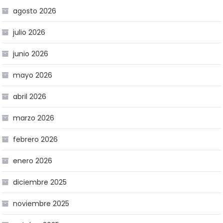
agosto 2026
julio 2026
junio 2026
mayo 2026
abril 2026
marzo 2026
febrero 2026
enero 2026
diciembre 2025
noviembre 2025