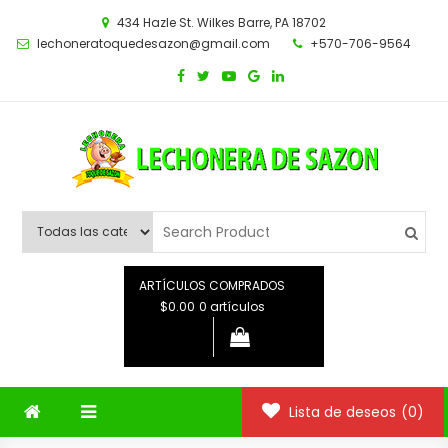
Saltar
434 Hazle St. Wilkes Barre, PA 18702
al
lechoneratoquedesazon@gmail.com
+570-706-9564
contenido
ARTÍCULOS COMPRADOS
$0.00
0 artículos
Lista de deseos
(0)