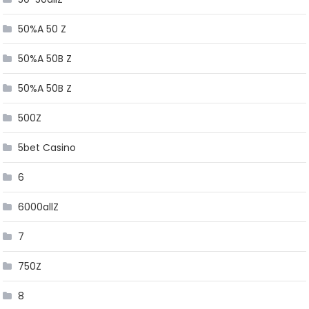
50%A 50 Z
50%A 50B Z
50%A 50B Z
500Z
5bet Casino
6
6000allZ
7
750Z
8