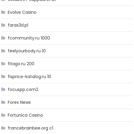
Evolve Casino
faras3d.pl
fcommunity.ru 1000
feelyourbody.ru 10
fitago.ru 200
fixprice-katalog.ru 10
focuspp.com2
Forex News
Fortunica Casino
francebrainbee.org c1