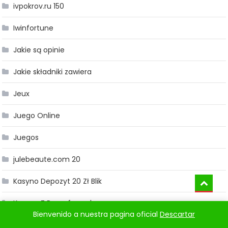
ivpokrov.ru 150
Iwinfortune
Jakie są opinie
Jakie składniki zawiera
Jeux
Juego Online
Juegos
julebeaute.com 20
Kasyno Depozyt 20 Zł Blik
Kasyno Z Paysafecard
Bienvenido a nuestra pagina oficial
Descartar
kazino-bezdepozita.store 1000