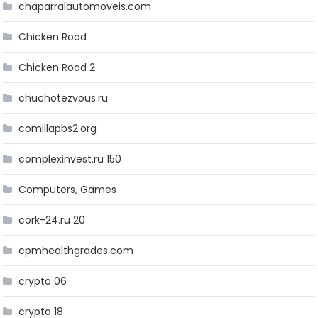
chaparralautomoveis.com
Chicken Road
Chicken Road 2
chuchotezvous.ru
comillapbs2.org
complexinvest.ru 150
Computers, Games
cork-24.ru 20
cpmhealthgrades.com
crypto 06
crypto 18