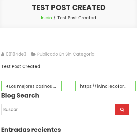
TEST POST CREATED
Inicio
Test Post Created
08184de3
Publicado En Sin Categoría
Test Post Created
Navegación
Los mejores casinos en lnea en Argentina.4041
https://1winci.ecofarmsafrica.com/ met en lumière la simplicité qui séduit les amateurs de jeux en ligne
Blog Search
de
entradas
Entradas recientes