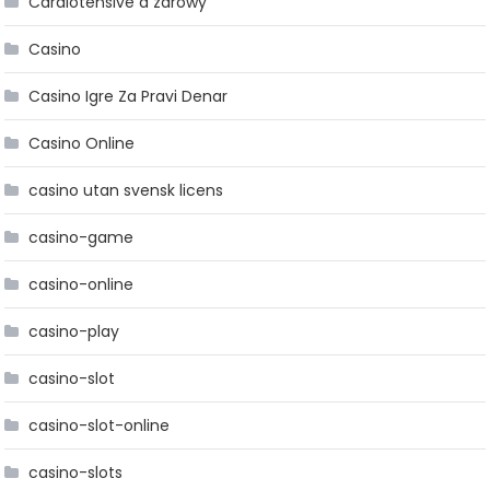
Cardiotensive a zdrowy
Casino
Casino Igre Za Pravi Denar
Casino Online
casino utan svensk licens
casino-game
casino-online
casino-play
casino-slot
casino-slot-online
casino-slots