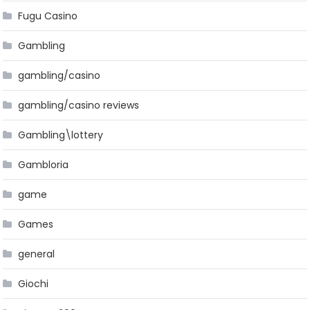
Fugu Casino
Gambling
gambling/casino
gambling/casino reviews
Gambling\lottery
Gambloria
game
Games
general
Giochi