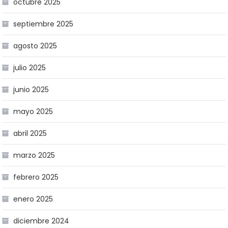
octubre 2025
septiembre 2025
agosto 2025
julio 2025
junio 2025
mayo 2025
abril 2025
marzo 2025
febrero 2025
enero 2025
diciembre 2024