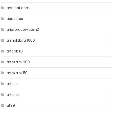
antsaat.com
apuestas
ariaforacow.com2
armplitki.ru 1600
artcab.ru
arteza.ru 200
arteza.ru 50
article
articles
at99