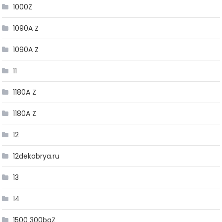
1000Z
1090A Z
1090A Z
11
1180A Z
1180A Z
12
12dekabrya.ru
13
14
1500 300baZ