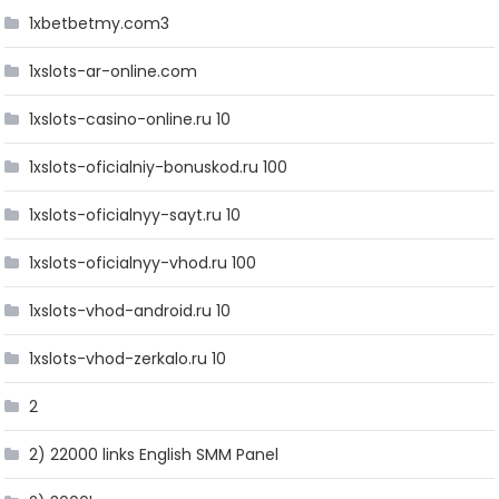
1xbetbetmy.com3
1xslots-ar-online.com
1xslots-casino-online.ru 10
1xslots-oficialniy-bonuskod.ru 100
1xslots-oficialnyy-sayt.ru 10
1xslots-oficialnyy-vhod.ru 100
1xslots-vhod-android.ru 10
1xslots-vhod-zerkalo.ru 10
2
2) 22000 links English SMM Panel