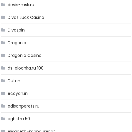
devis-msk.ru
Divas Luck Casino
Divaspin
Dragonia
Dragonia Casino
ds-elochka.ru 100
Dutch
ecoyan.in
edisonperets.ru
egbs1.ru 50
elisabeth-kappaurer.at