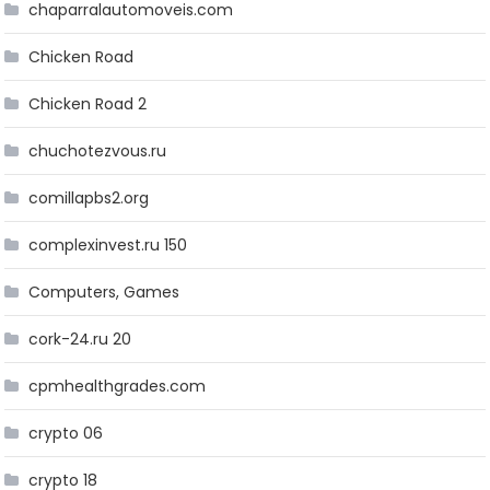
chaparralautomoveis.com
Chicken Road
Chicken Road 2
chuchotezvous.ru
comillapbs2.org
complexinvest.ru 150
Computers, Games
cork-24.ru 20
cpmhealthgrades.com
crypto 06
crypto 18