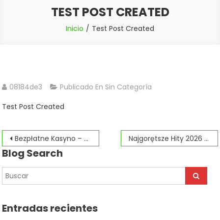
TEST POST CREATED
Inicio
Test Post Created
08184de3
Publicado En Sin Categoría
Test Post Created
Navegación
Bezpłatne Kasyno – Bez Depozytu
Najgorętsze Hity 2026 Które Podbijają Serce Graczy w Polsce – Odkryj Top 10 Slotów na Cryptoleo!
Blog Search
de
entradas
Entradas recientes