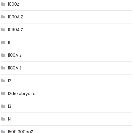
1000Z
1090A Z
1090A Z
11
1180A Z
1180A Z
12
12dekabrya.ru
13
14
1500 300baZ