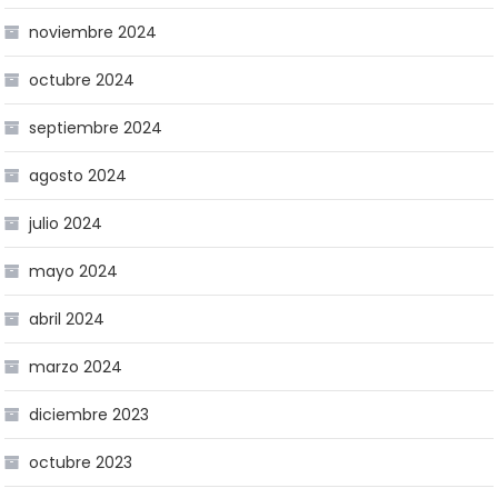
noviembre 2024
octubre 2024
septiembre 2024
agosto 2024
julio 2024
mayo 2024
abril 2024
marzo 2024
diciembre 2023
octubre 2023