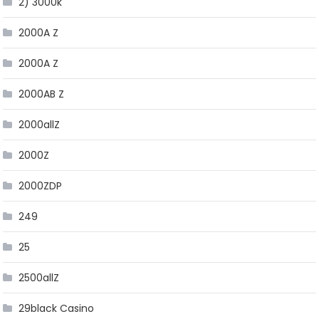
2) 3000k
2000A Z
2000A Z
2000AB Z
2000allZ
2000Z
2000ZDP
249
25
2500allZ
29black Casino