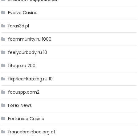
Evolve Casino
faras3d.pl
fcommunity.ru 1000
feelyourbody.ru 10
fitago.ru 200
fixprice-katalog.ru 10
focuspp.com2
Forex News
Fortunica Casino
francebrainbee.org c1