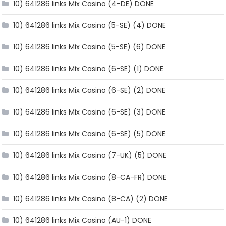
10) 641286 links Mix Casino (4-DE) DONE
10) 641286 links Mix Casino (5-SE) (4) DONE
10) 641286 links Mix Casino (5-SE) (6) DONE
10) 641286 links Mix Casino (6-SE) (1) DONE
10) 641286 links Mix Casino (6-SE) (2) DONE
10) 641286 links Mix Casino (6-SE) (3) DONE
10) 641286 links Mix Casino (6-SE) (5) DONE
10) 641286 links Mix Casino (7-UK) (5) DONE
10) 641286 links Mix Casino (8-CA-FR) DONE
10) 641286 links Mix Casino (8-CA) (2) DONE
10) 641286 links Mix Casino (AU-1) DONE