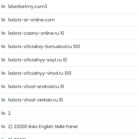
1xbetbetmy.com3
1xslots-ar-online.com
1xslots-casino-online.ru 10
1xslots-oficialniy-bonuskod.ru 100
1xslots-oficialnyy-sayt.ru 10
1xslots-oficialnyy-vhod.ru 100
1xslots-vhod-android.ru 10
1xslots-vhod-zerkalo.ru 10
2
2) 22000 links English SMM Panel