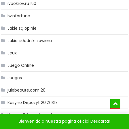
ivpokrov.ru 150
Iwinfortune
Jakie są opinie
Jakie składniki zawiera
Jeux
Juego Online
Juegos
julebeaute.com 20
Kasyno Depozyt 20 Zł Blik
Kasyno Z Paysafecard
Bienvenido a nuestra pagina oficial
Descartar
kazino-bezdepozita.store 1000