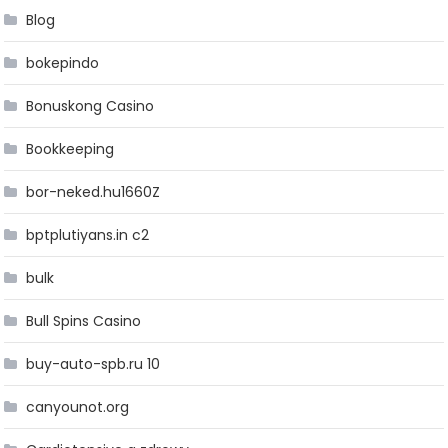
Blog
bokepindo
Bonuskong Casino
Bookkeeping
bor-neked.hu1660Z
bptplutiyans.in c2
bulk
Bull Spins Casino
buy-auto-spb.ru 10
canyounot.org