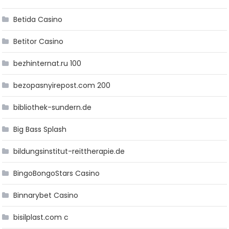
Betida Casino
Betitor Casino
bezhinternat.ru 100
bezopasnyirepost.com 200
bibliothek-sundern.de
Big Bass Splash
bildungsinstitut-reittherapie.de
BingoBongoStars Casino
Binnarybet Casino
bisilplast.com c