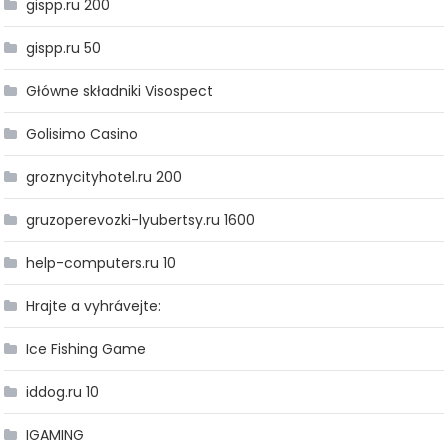
gispp.ru 200
gispp.ru 50
Główne składniki Visospect
Golisimo Casino
groznycityhotel.ru 200
gruzoperevozki-lyubertsy.ru 1600
help-computers.ru 10
Hrajte a vyhrávejte:
Ice Fishing Game
iddog.ru 10
IGAMING