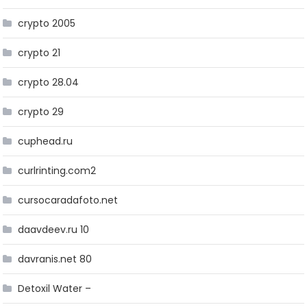
crypto 2005
crypto 21
crypto 28.04
crypto 29
cuphead.ru
curlrinting.com2
cursocaradafoto.net
daavdeev.ru 10
davranis.net 80
Detoxil Water –