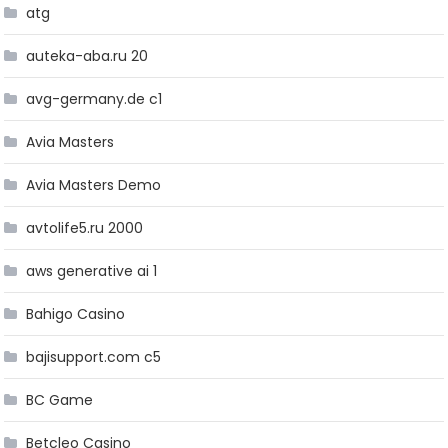
atg
auteka-aba.ru 20
avg-germany.de c1
Avia Masters
Avia Masters Demo
avtolife5.ru 2000
aws generative ai 1
Bahigo Casino
bajisupport.com c5
BC Game
Betcleo Casino