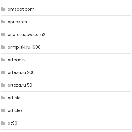
antsaat.com
apuestas
ariaforacow.com2
armplitki.ru 1600
artcab.ru
arteza.ru 200
arteza.ru 50
article
articles
at99