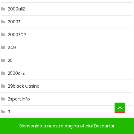
2000allZ
2000Z
2000ZDP
249
25
2500allZ
29black Casino
2sport.info
3
3000A Z
Bienvenido a nuestra pagina oficial
Descartar