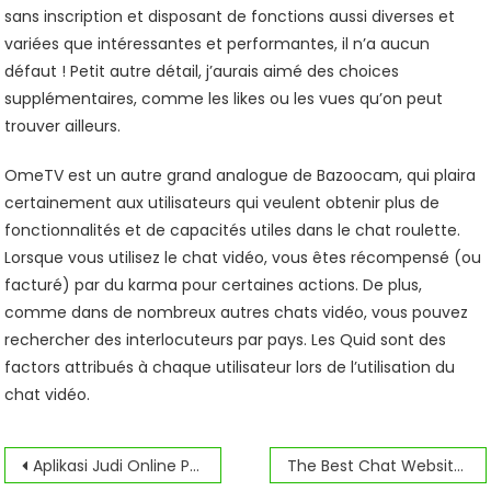
sans inscription et disposant de fonctions aussi diverses et
variées que intéressantes et performantes, il n’a aucun
défaut ! Petit autre détail, j’aurais aimé des choices
supplémentaires, comme les likes ou les vues qu’on peut
trouver ailleurs.
OmeTV est un autre grand analogue de Bazoocam, qui plaira
certainement aux utilisateurs qui veulent obtenir plus de
fonctionnalités et de capacités utiles dans le chat roulette.
Lorsque vous utilisez le chat vidéo, vous êtes récompensé (ou
facturé) par du karma pour certaines actions. De plus,
comme dans de nombreux autres chats vidéo, vous pouvez
rechercher des interlocuteurs par pays. Les Quid sont des
factors attribués à chaque utilisateur lors de l’utilisation du
chat vidéo.
Navegación
Aplikasi Judi Online Paling Banyak Dipakai Orang Indonesia
The Best Chat Websites Rooms Not Sponsored No Affiliate Hyperlinks