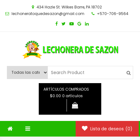
Saltar
434 Hazle St. Wilkes Barre, PA 18702
al
lechoneratoquedesazon@gmail.com
+570-706-9564
contenido
ARTÍCULOS COMPRADOS
$0.00
0 artículos
Lista de deseos
(0)