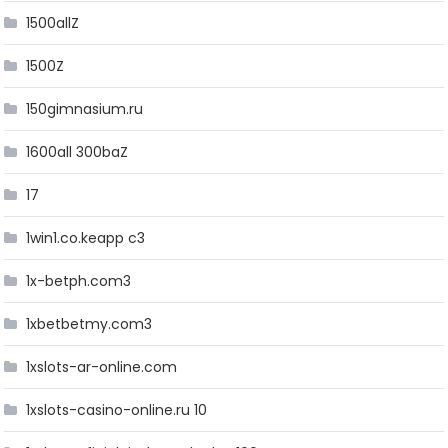
1500allZ
1500Z
150gimnasium.ru
1600all 300baZ
17
1win1.co.keapp c3
1x-betph.com3
1xbetbetmy.com3
1xslots-ar-online.com
1xslots-casino-online.ru 10