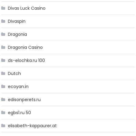
Divas Luck Casino
Divaspin
Dragonia
Dragonia Casino
ds-elochka.ru 100
Dutch
ecoyan.in
edisonperets.ru
egbs1.ru 50
elisabeth-kappaurer.at