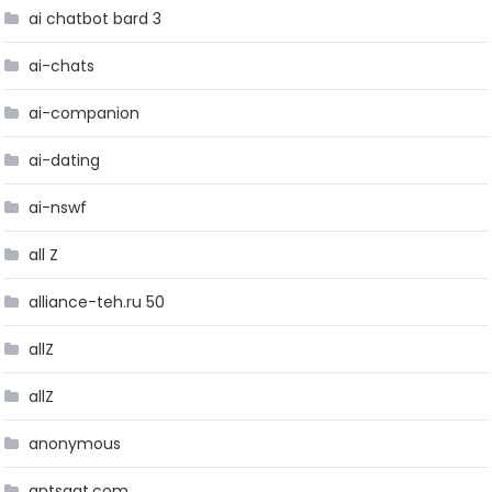
ai chatbot bard 3
ai-chats
ai-companion
ai-dating
ai-nswf
all Z
alliance-teh.ru 50
allZ
allZ
anonymous
antsaat.com