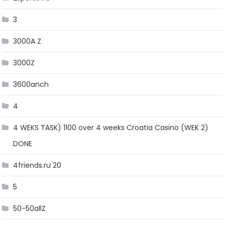
3
3000A Z
3000Z
3600anch
4
4 WEKS TASK) 1100 over 4 weeks Croatia Casino (WEK 2)
DONE
4friends.ru 20
5
50-50allZ