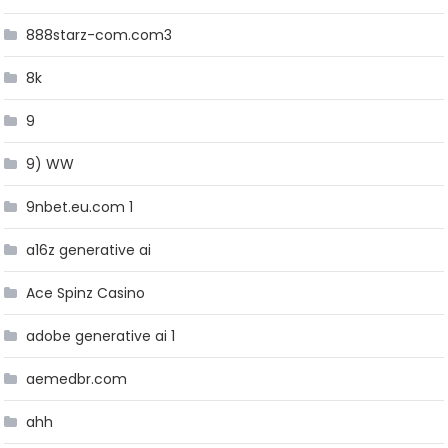
888starz-com.com3
8k
9
9) WW
9nbet.eu.com 1
a16z generative ai
Ace Spinz Casino
adobe generative ai 1
aemedbr.com
ahh