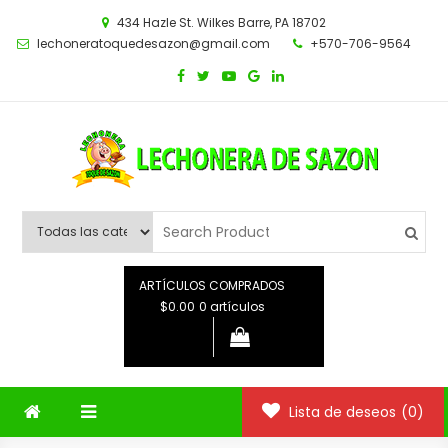
Saltar
434 Hazle St. Wilkes Barre, PA 18702
al
lechoneratoquedesazon@gmail.com
+570-706-9564
contenido
ARTÍCULOS COMPRADOS
$0.00
0 artículos
Lista de deseos
(0)