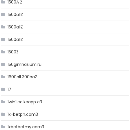
1500A Z
1500allZ
1500allZ
1500allZ
1500Z
150gimnasium.ru
1600all 300baZ
17
1win1.co.keapp c3
1x-betph.com3
1xbetbetmy.com3