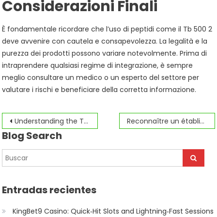
Considerazioni Finali
È fondamentale ricordare che l’uso di peptidi come il Tb 500 2
deve avvenire con cautela e consapevolezza. La legalità e la
purezza dei prodotti possono variare notevolmente. Prima di
intraprendere qualsiasi regime di integrazione, è sempre
meglio consultare un medico o un esperto del settore per
valutare i rischi e beneficiare della corretta informazione.
Navegación
Understanding the Thriving Scene of Aussie Digital Gambling Platforms
Reconnaître un établissement de jeu digne de confiance
Blog Search
de
entradas
Entradas recientes
KingBet9 Casino: Quick‑Hit Slots and Lightning‑Fast Sessions