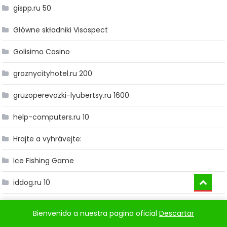
gispp.ru 50
Główne składniki Visospect
Golisimo Casino
groznycityhotel.ru 200
gruzoperevozki-lyubertsy.ru 1600
help-computers.ru 10
Hrajte a vyhrávejte:
Ice Fishing Game
iddog.ru 10
IGAMING
Bienvenido a nuestra pagina oficial
Descartar
igle-net.ru 100