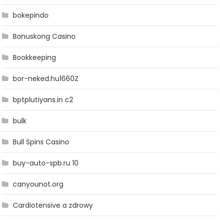
bokepindo
Bonuskong Casino
Bookkeeping
bor-neked.hu1660Z
bptplutiyans.in c2
bulk
Bull Spins Casino
buy-auto-spb.ru 10
canyounot.org
Cardiotensive a zdrowy