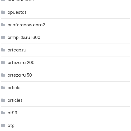
apuestas
ariaforacow.com2
armplitki.ru 1600
artcab.ru
arteza.ru 200
arteza.ru 50
article
articles
at99
atg