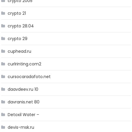
crypto 2005
crypto 21
crypto 28.04
crypto 29
cuphead.ru
curlrinting.com2
cursocaradafoto.net
daavdeev.ru 10
davranis.net 80
Detoxil Water –
devis-msk.ru