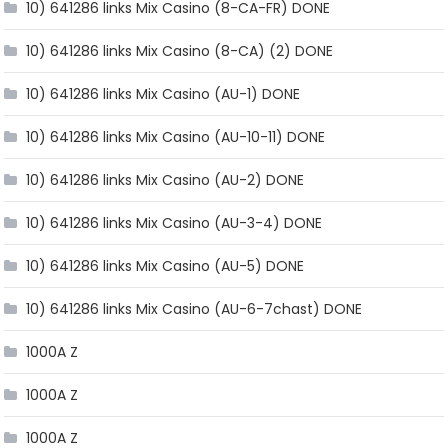
10) 641286 links Mix Casino (8-CA-FR) DONE
10) 641286 links Mix Casino (8-CA) (2) DONE
10) 641286 links Mix Casino (AU-1) DONE
10) 641286 links Mix Casino (AU-10-11) DONE
10) 641286 links Mix Casino (AU-2) DONE
10) 641286 links Mix Casino (AU-3-4) DONE
10) 641286 links Mix Casino (AU-5) DONE
10) 641286 links Mix Casino (AU-6-7chast) DONE
1000A Z
1000A Z
1000A Z