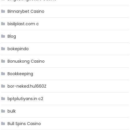
Binnarybet Casino
bisilplast.com c
Blog
bokepindo
Bonuskong Casino
Bookkeeping
bor-neked.hu1660Z
bptplutiyans.in c2
bulk
Bull Spins Casino