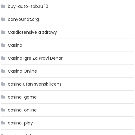
buy-auto-spb.ru 10
canyounot.org
Cardiotensive a zdrowy
Casino
Casino Igre Za Pravi Denar
Casino Online
casino utan svensk licens
casino-game
casino-online
casino-play