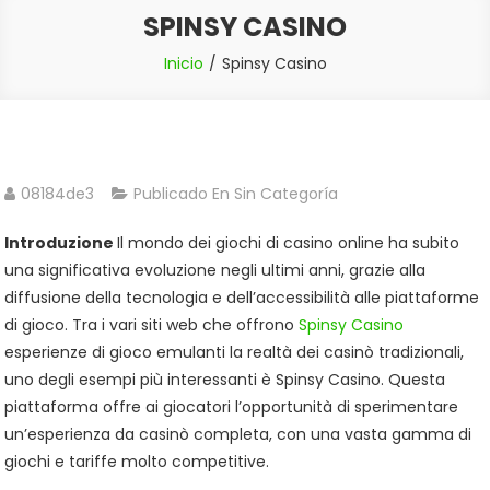
SPINSY CASINO
Inicio
Spinsy Casino
08184de3
Publicado En Sin Categoría
Introduzione
Il mondo dei giochi di casino online ha subito
una significativa evoluzione negli ultimi anni, grazie alla
diffusione della tecnologia e dell’accessibilità alle piattaforme
di gioco. Tra i vari siti web che offrono
Spinsy Casino
esperienze di gioco emulanti la realtà dei casinò tradizionali,
uno degli esempi più interessanti è Spinsy Casino. Questa
piattaforma offre ai giocatori l’opportunità di sperimentare
un’esperienza da casinò completa, con una vasta gamma di
giochi e tariffe molto competitive.