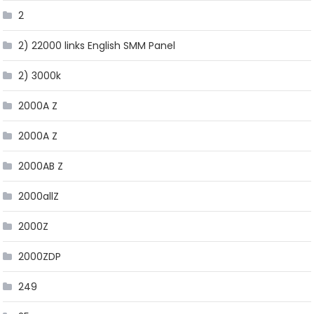
2
2) 22000 links English SMM Panel
2) 3000k
2000A Z
2000A Z
2000AB Z
2000allZ
2000Z
2000ZDP
249