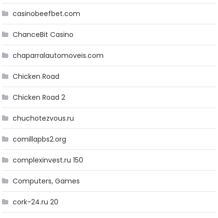
casinobeefbet.com
ChanceBit Casino
chaparralautomoveis.com
Chicken Road
Chicken Road 2
chuchotezvous.ru
comillapbs2.org
complexinvest.ru 150
Computers, Games
cork-24.ru 20