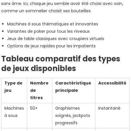
sans âme. Ici, chaque jeu semble avoir été choisi avec soin,
comme un sommelier choisit ses bouteilles.
Machines à sous thématiques et innovantes
Variantes de poker pour tous les niveaux
Jeux de table classiques avec croupiers virtuels
Options de jeux rapides pour les impatients
Tableau comparatif des types
de jeux disponibles
Type de
Nombre
Caractéristique
Accessibilité
jeu
de
principale
titres
Machines
50+
Graphismes
Instantané
à sous
soignés, jackpots
progressifs