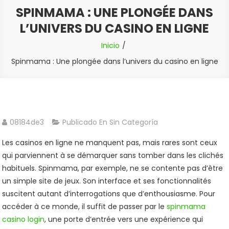
SPINMAMA : UNE PLONGÉE DANS
L’UNIVERS DU CASINO EN LIGNE
Inicio
Spinmama : Une plongée dans l’univers du casino en ligne
08184de3
Publicado En Sin Categoría
Les casinos en ligne ne manquent pas, mais rares sont ceux
qui parviennent à se démarquer sans tomber dans les clichés
habituels. Spinmama, par exemple, ne se contente pas d’être
un simple site de jeux. Son interface et ses fonctionnalités
suscitent autant d’interrogations que d’enthousiasme. Pour
accéder à ce monde, il suffit de passer par le
spinmama
casino login
, une porte d’entrée vers une expérience qui