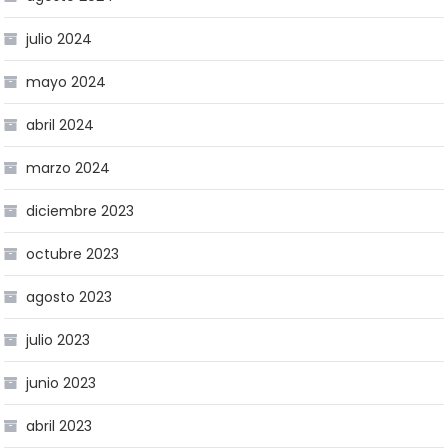
julio 2024
mayo 2024
abril 2024
marzo 2024
diciembre 2023
octubre 2023
agosto 2023
julio 2023
junio 2023
abril 2023