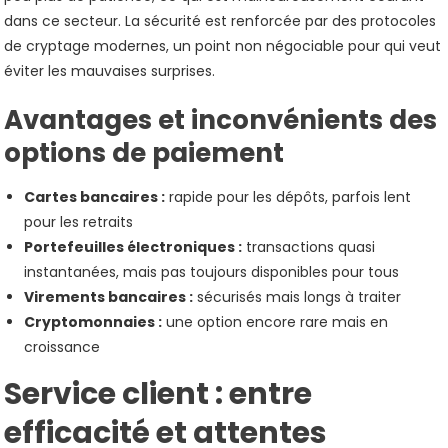
dans ce secteur. La sécurité est renforcée par des protocoles
de cryptage modernes, un point non négociable pour qui veut
éviter les mauvaises surprises.
Avantages et inconvénients des
options de paiement
Cartes bancaires :
rapide pour les dépôts, parfois lent
pour les retraits
Portefeuilles électroniques :
transactions quasi
instantanées, mais pas toujours disponibles pour tous
Virements bancaires :
sécurisés mais longs à traiter
Cryptomonnaies :
une option encore rare mais en
croissance
Service client : entre
efficacité et attentes