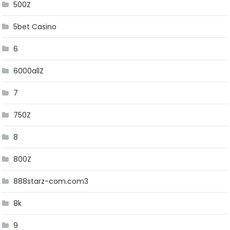
500Z
5bet Casino
6
6000allZ
7
750Z
8
800Z
888starz-com.com3
8k
9