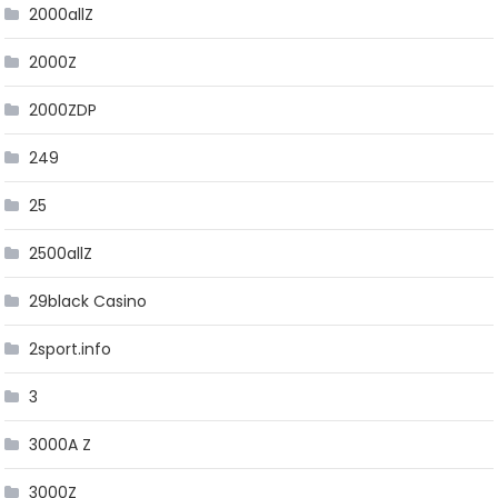
2000allZ
2000Z
2000ZDP
249
25
2500allZ
29black Casino
2sport.info
3
3000A Z
3000Z