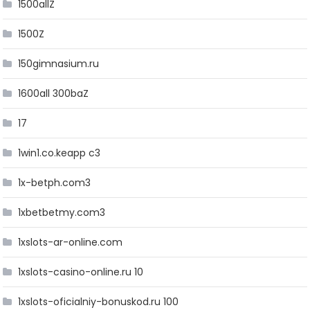
1500allZ
1500Z
150gimnasium.ru
1600all 300baZ
17
1win1.co.keapp c3
1x-betph.com3
1xbetbetmy.com3
1xslots-ar-online.com
1xslots-casino-online.ru 10
1xslots-oficialniy-bonuskod.ru 100