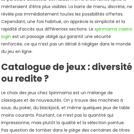
mériteraient d’être plus visibles. La barre de menu, discrète, ne
révèle pas immédiatement toutes les possibilités offertes.
Cependant, une fois habitué, on apprécie la simplicité et la
rapidité d’accès aux différentes sections. Le
spinmama casino
login
est un passage obligé qui garantit une sécurité
renforcée, ce qui n’est pas un détail à négliger dans le monde
du jeu en ligne.
Catalogue de jeux : diversité
ou redite ?
Le choix des jeux chez Spinmama est un mélange de
classiques et de nouveautés. On y trouve des machines à
sous, du poker, du blackjack, et même quelques jeux de table
moins courants. Pourtant, ce n’est pas la quantité qui
impressionne, mais plutôt la qualité et la sélection pointue.
Pas question de tomber dans le piège des centaines de titres