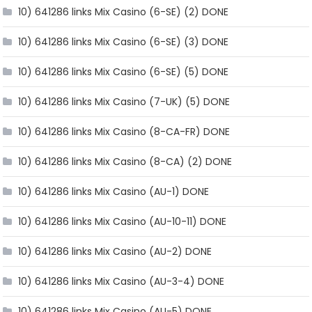
10) 641286 links Mix Casino (6-SE) (2) DONE
10) 641286 links Mix Casino (6-SE) (3) DONE
10) 641286 links Mix Casino (6-SE) (5) DONE
10) 641286 links Mix Casino (7-UK) (5) DONE
10) 641286 links Mix Casino (8-CA-FR) DONE
10) 641286 links Mix Casino (8-CA) (2) DONE
10) 641286 links Mix Casino (AU-1) DONE
10) 641286 links Mix Casino (AU-10-11) DONE
10) 641286 links Mix Casino (AU-2) DONE
10) 641286 links Mix Casino (AU-3-4) DONE
10) 641286 links Mix Casino (AU-5) DONE