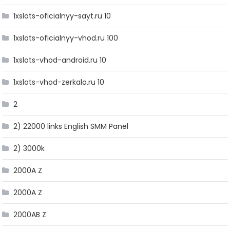
1xslots-oficialnyy-sayt.ru 10
1xslots-oficialnyy-vhod.ru 100
1xslots-vhod-android.ru 10
1xslots-vhod-zerkalo.ru 10
2
2) 22000 links English SMM Panel
2) 3000k
2000A Z
2000A Z
2000AB Z