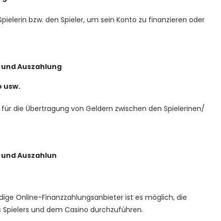
pielerin bzw. den Spieler, um sein Konto zu finanzieren oder
 und Auszahlung
o usw.
ür die Übertragung von Geldern zwischen den Spielerinen/
 und Auszahlun
ge Online-Finanzzahlungsanbieter ist es möglich, die
s Spielers und dem Casino durchzuführen.