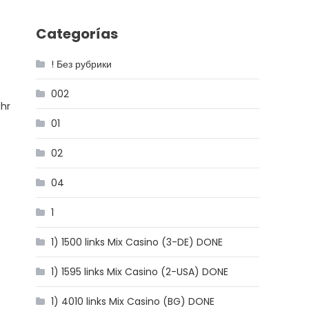
Categorías
! Без рубрики
002
ihr
01
02
04
1
1) 1500 links Mix Casino (3-DE) DONE
1) 1595 links Mix Casino (2-USA) DONE
1) 4010 links Mix Casino (BG) DONE