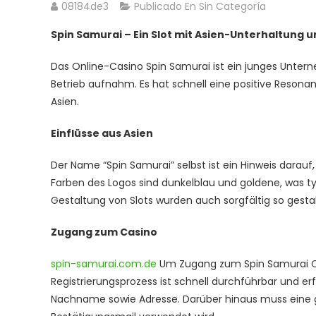
08184de3
Publicado En Sin Categoría
Spin Samurai – Ein Slot mit Asien-Unterhaltung
Das Online-Casino Spin Samurai ist ein junges Unte
Betrieb aufnahm. Es hat schnell eine positive Resona
Asien.
Einflüsse aus Asien
Der Name “Spin Samurai” selbst ist ein Hinweis darauf
Farben des Logos sind dunkelblau und goldene, was typ
Gestaltung von Slots wurden auch sorgfältig so gest
Zugang zum Casino
spin-samurai.com.de
Um Zugang zum Spin Samurai Cas
Registrierungsprozess ist schnell durchführbar und er
Nachname sowie Adresse. Darüber hinaus muss eine g