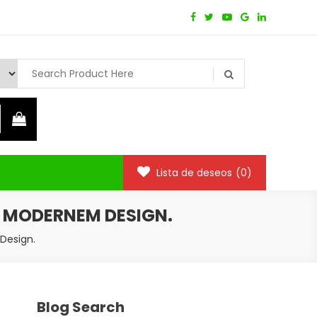
Lista de deseos
(0)
D MODERNEM DESIGN.
Design.
Blog Search