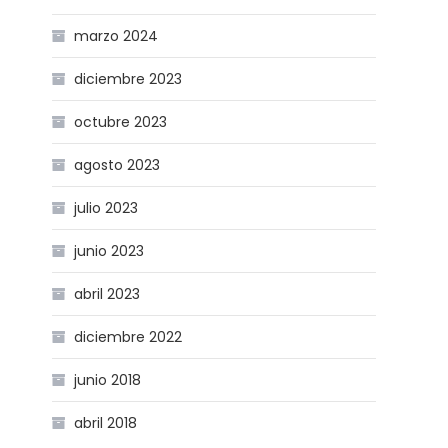
marzo 2024
diciembre 2023
octubre 2023
agosto 2023
julio 2023
junio 2023
abril 2023
diciembre 2022
junio 2018
abril 2018