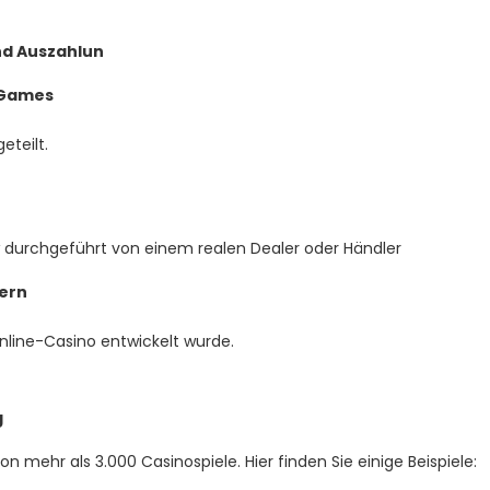
nd Auszahlun
-Games
eteilt.
how durchgeführt von einem realen Dealer oder Händler
lern
Online-Casino entwickelt wurde.
g
n mehr als 3.000 Casinospiele. Hier finden Sie einige Beispiele: