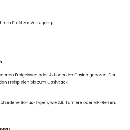
Ihrem Profil zur Verfügung:
n
hiedenen Ereignissen oder Aktionen im Casino gehören. Der
en Freispielen bis zum Cashback.
rschiedene Bonus-Typen, wie z.B. Turniere oder VIP-Reisen.
ngen