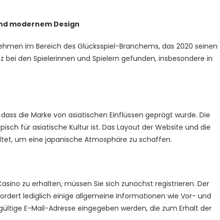
 und modernem Design
rnehmen im Bereich des Glücksspiel-Branchems, das 2020 seinen
nz bei den Spielerinnen und Spielern gefunden, insbesondere in
, dass die Marke von asiatischen Einflüssen geprägt wurde. Die
isch für asiatische Kultur ist. Das Layout der Website und die
altet, um eine japanische Atmosphäre zu schaffen.
ino zu erhalten, müssen Sie sich zunächst registrieren. Der
fordert lediglich einige allgemeine Informationen wie Vor- und
ültige E-Mail-Adresse eingegeben werden, die zum Erhalt der