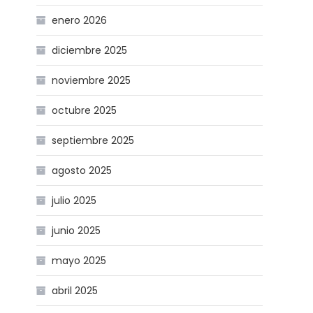
enero 2026
diciembre 2025
noviembre 2025
octubre 2025
septiembre 2025
agosto 2025
julio 2025
junio 2025
mayo 2025
abril 2025