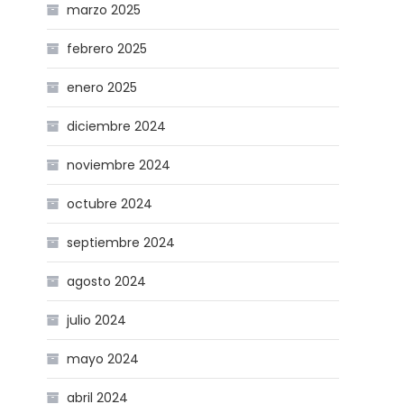
marzo 2025
febrero 2025
enero 2025
diciembre 2024
noviembre 2024
octubre 2024
septiembre 2024
agosto 2024
julio 2024
mayo 2024
abril 2024