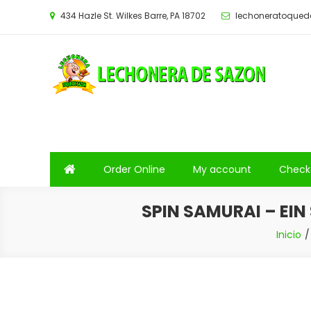
Saltar
434 Hazle St. Wilkes Barre, PA 18702
lechoneratoque
al
contenido
Order Online
My account
Check
SPIN SAMURAI – EI
Inicio