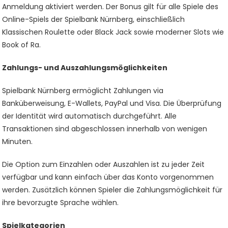
Anmeldung aktiviert werden. Der Bonus gilt für alle Spiele des
Online-Spiels der Spielbank Nürnberg, einschließlich
Klassischen Roulette oder Black Jack sowie moderner Slots wie
Book of Ra.
Zahlungs- und Auszahlungsmöglichkeiten
Spielbank Nürnberg ermöglicht Zahlungen via
Banküberweisung, E-Wallets, PayPal und Visa. Die Überprüfung
der Identität wird automatisch durchgeführt. Alle
Transaktionen sind abgeschlossen innerhalb von wenigen
Minuten.
Die Option zum Einzahlen oder Auszahlen ist zu jeder Zeit
verfügbar und kann einfach über das Konto vorgenommen
werden. Zusätzlich können Spieler die Zahlungsmöglichkeit für
ihre bevorzugte Sprache wählen.
Spielkategorien