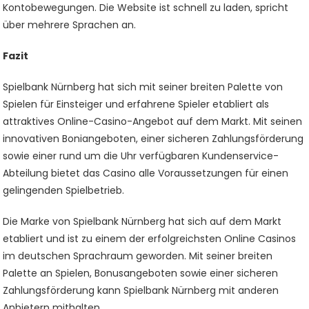
Kontobewegungen. Die Website ist schnell zu laden, spricht
über mehrere Sprachen an.
Fazit
Spielbank Nürnberg hat sich mit seiner breiten Palette von
Spielen für Einsteiger und erfahrene Spieler etabliert als
attraktives Online-Casino-Angebot auf dem Markt. Mit seinen
innovativen Boniangeboten, einer sicheren Zahlungsförderung
sowie einer rund um die Uhr verfügbaren Kundenservice-
Abteilung bietet das Casino alle Voraussetzungen für einen
gelingenden Spielbetrieb.
Die Marke von Spielbank Nürnberg hat sich auf dem Markt
etabliert und ist zu einem der erfolgreichsten Online Casinos
im deutschen Sprachraum geworden. Mit seiner breiten
Palette an Spielen, Bonusangeboten sowie einer sicheren
Zahlungsförderung kann Spielbank Nürnberg mit anderen
Anbietern mithalten.