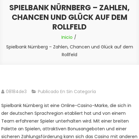
SPIELBANK NÜRNBERG – ZAHLEN,
CHANCEN UND GLÜCK AUF DEM
ROLLFELD
Inicio
Spielbank Nürnberg – Zahlen, Chancen und Glück auf dem
Rollfeld
08184de3
Publicado En Sin Categoría
Spielbank Nürnberg ist eine Online-Casino-Marke, die sich in
der deutschen Sprachregion etabliert hat und von einem
Team erfahrener Spieler unterhalten wird. Mit einer breiten
Palette an Spielen, attraktiven Bonusangeboten und einer
sicheren Zahlungsförderung kann sich das Casino mit anderen