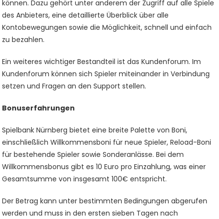
können. Dazu gehört unter anderem der Zugriff auf alle Spiele
des Anbieters, eine detaillierte Überblick über alle
Kontobewegungen sowie die Möglichkeit, schnell und einfach
zu bezahlen.
Ein weiteres wichtiger Bestandteil ist das Kundenforum. Im
Kundenforum können sich Spieler miteinander in Verbindung
setzen und Fragen an den Support stellen.
Bonuserfahrungen
Spielbank Nürnberg bietet eine breite Palette von Boni,
einschließlich Willkommensboni für neue Spieler, Reload-Boni
für bestehende Spieler sowie Sonderanlässe. Bei dem
Willkommensbonus gibt es 10 Euro pro Einzahlung, was einer
Gesamtsumme von insgesamt 100€ entspricht.
Der Betrag kann unter bestimmten Bedingungen abgerufen
werden und muss in den ersten sieben Tagen nach