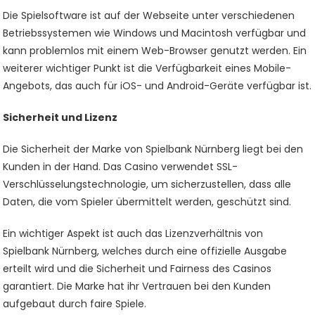
Die Spielsoftware ist auf der Webseite unter verschiedenen
Betriebssystemen wie Windows und Macintosh verfügbar und
kann problemlos mit einem Web-Browser genutzt werden. Ein
weiterer wichtiger Punkt ist die Verfügbarkeit eines Mobile-
Angebots, das auch für iOS- und Android-Geräte verfügbar ist.
Sicherheit und Lizenz
Die Sicherheit der Marke von Spielbank Nürnberg liegt bei den
Kunden in der Hand. Das Casino verwendet SSL-
Verschlüsselungstechnologie, um sicherzustellen, dass alle
Daten, die vom Spieler übermittelt werden, geschützt sind.
Ein wichtiger Aspekt ist auch das Lizenzverhältnis von
Spielbank Nürnberg, welches durch eine offizielle Ausgabe
erteilt wird und die Sicherheit und Fairness des Casinos
garantiert. Die Marke hat ihr Vertrauen bei den Kunden
aufgebaut durch faire Spiele.