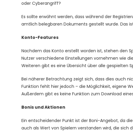
oder Cyberangriff?
Es sollte erwähnt werden, dass während der Registrier
amtlich belegbaren Dokuments gestellt wurde. Das ist z
Konto-Features
Nachdem das Konto erstellt worden ist, stehen den Sp
Nutzer verschiedene Einstellungen vornehmen wie die
Weiteren gibt es eine Übersicht über alle gespielten S
Bei näherer Betrachtung zeigt sich, dass dies auch nic
Funktion fehlt hier jedoch – die Möglichkeit, eigene
Außerdem gibt es keine Funktion zum Download eines S
Bonis und Aktionen
Ein entscheidender Punkt ist der Boni-Angebot, da dies
auch als Wert von Spielern verstanden wird, die sich 