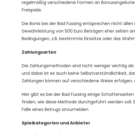
regelmäßig verschiedene Formen an Bonusangeboten: 
Freispiele.
Die Bonis bei der Bad Füssing entsprechen nicht allen 
Gewährleistung von 500 Euro Beträgen eher selten anz
Bedingungen, z.B. bestimmte Einsätze oder das Wahrn
Zahlungsarten
Die Zahlungsmethoden sind nicht weniger wichtig als 
und dabei ist es auch keine Selbstverständlichkeit, d
Zahlungen können auf verschiedene Weise erfolgen, d
Hier gibt es bei der Bad Füssing einige Schattenseiten
finden, wie diese Methode durchgeführt werden soll. 
Falle eines Betrugs anzumelden.
Spielkategorien und Anbieter