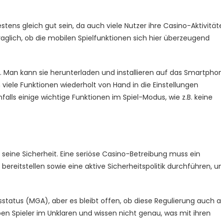
tens gleich gut sein, da auch viele Nutzer ihre Casino-Aktivität
fraglich, ob die mobilen Spielfunktionen sich hier überzeugend
h. Man kann sie herunterladen und installieren auf das Smartpho
iele Funktionen wiederholt von Hand in die Einstellungen
falls einige wichtige Funktionen im Spiel-Modus, wie z.B. keine
t seine Sicherheit. Eine seriöse Casino-Betreibung muss ein
reitstellen sowie eine aktive Sicherheitspolitik durchführen, 
sstatus (MGA), aber es bleibt offen, ob diese Regulierung auch 
ben Spieler im Unklaren und wissen nicht genau, was mit ihren