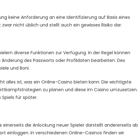
ung keine Anforderung an eine Identifizierung auf Basis eines
war nicht üblich und stellt auch ein gewisses Risiko dar.
ielern diverse Funktionen zur Verfügung. In der Regel können
 Änderung des Passworts oder Profildaten bearbeiten. Des
piele und Boni.
ht alles ist, was ein Online-Casino bieten kann: Die wichtigste
 Wettkampfstrategien zu planen und diese im Casino umzusetzen.
piels für später.
 einerseits die Anlockung neuer Spieler darstellt andererseits a
dort einloggen. In verschiedenen Online-Casinos finden wir