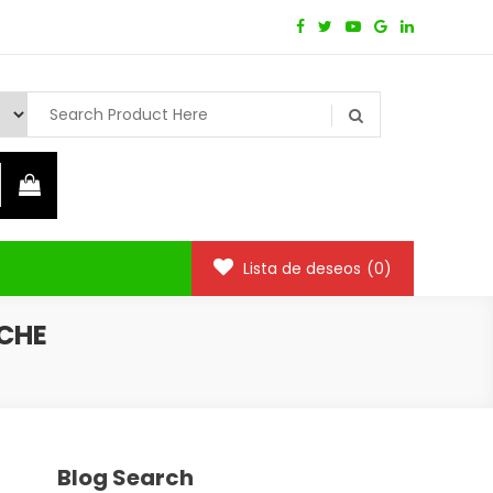
Lista de deseos
(0)
SCHE
Blog Search