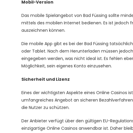
Mobil-Version
Das mobile Spielangebot von Bad Füssing sollte mindes
mittels des mobilen Internet bedienen. Es ist jedoch 
auszeichnen können.
Die mobile App gibt es bei der Bad Füssing tatsächlic
oder Tablet. Nach dem Herunterladen müssen jedoch v
eingegeben werden, was nicht ideal ist. Es fehlen eben
Möglichkeit, sein eigenes Konto einzusehen.
Sicherheit und Lizenz
Eines der wichtigsten Aspekte eines Online Casinos is
umfangreiches Angebot an sicheren Bezahlverfahren be
die Nutzer zu schützen.
Der Anbieter verfügt über den gültigen EU-Regulation
einzigartige Online Casinos anwendbar ist. Daher blei