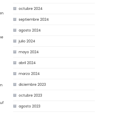
octubre 2024
en
septiembre 2024
agosto 2024
ne
julio 2024
mayo 2024
abril 2024
marzo 2024
diciembre 2023
um
octubre 2023
auf
agosto 2023