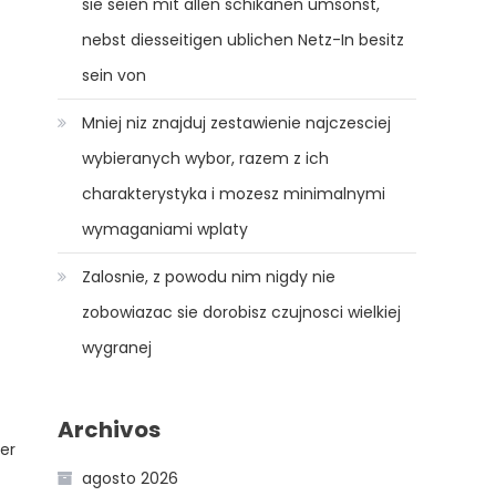
sie seien mit allen schikanen umsonst,
nebst diesseitigen ublichen Netz-In besitz
sein von
Mniej niz znajduj zestawienie najczesciej
wybieranych wybor, razem z ich
charakterystyka i mozesz minimalnymi
wymaganiami wplaty
Zalosnie, z powodu nim nigdy nie
zobowiazac sie dorobisz czujnosci wielkiej
wygranej
Archivos
ber
agosto 2026