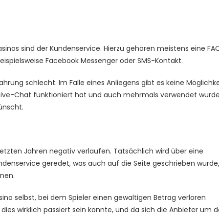
asinos sind der Kundenservice. Hierzu gehören meistens eine FA
 beispielsweise Facebook Messenger oder SMS-Kontakt.
hrung schlecht. Im Falle eines Anliegens gibt es keine Möglichke
 Live-Chat funktioniert hat und auch mehrmals verwendet wurde
ünscht.
letzten Jahren negativ verlaufen. Tatsächlich wird über eine
ndenservice geredet, was auch auf die Seite geschrieben wurde
nnen.
ino selbst, bei dem Spieler einen gewaltigen Betrag verloren
 dies wirklich passiert sein könnte, und da sich die Anbieter um 