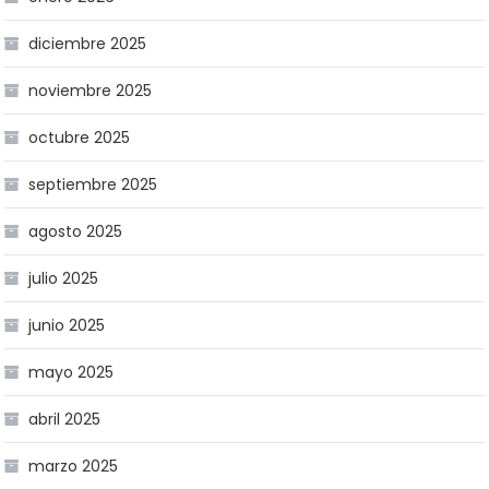
diciembre 2025
noviembre 2025
octubre 2025
septiembre 2025
agosto 2025
julio 2025
junio 2025
mayo 2025
abril 2025
marzo 2025