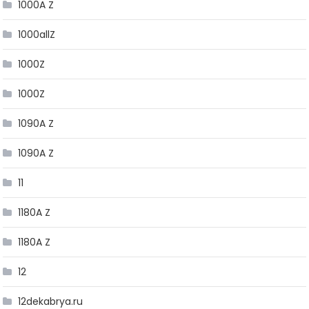
1000A Z
1000allZ
1000Z
1000Z
1090A Z
1090A Z
11
1180A Z
1180A Z
12
12dekabrya.ru