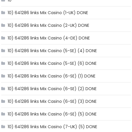
10
10) 641286 links Mix Casino (1-UK) DONE
10) 641286 links Mix Casino (2-UK) DONE
10) 641286 links Mix Casino (4-DE) DONE
10) 641286 links Mix Casino (5-SE) (4) DONE
10) 641286 links Mix Casino (5-SE) (6) DONE
10) 641286 links Mix Casino (6-SE) (1) DONE
10) 641286 links Mix Casino (6-SE) (2) DONE
10) 641286 links Mix Casino (6-SE) (3) DONE
10) 641286 links Mix Casino (6-SE) (5) DONE
10) 641286 links Mix Casino (7-UK) (5) DONE