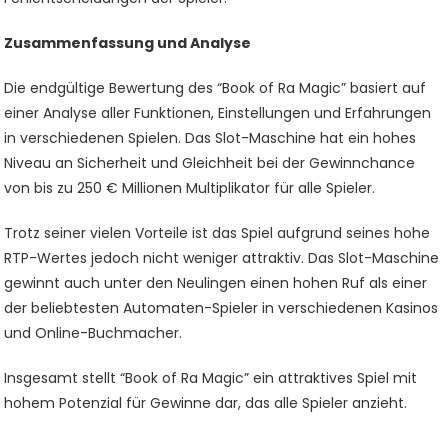
Zusammenfassung und Analyse
Die endgültige Bewertung des “Book of Ra Magic” basiert auf
einer Analyse aller Funktionen, Einstellungen und Erfahrungen
in verschiedenen Spielen. Das Slot-Maschine hat ein hohes
Niveau an Sicherheit und Gleichheit bei der Gewinnchance
von bis zu 250 € Millionen Multiplikator für alle Spieler.
Trotz seiner vielen Vorteile ist das Spiel aufgrund seines hohe
RTP-Wertes jedoch nicht weniger attraktiv. Das Slot-Maschine
gewinnt auch unter den Neulingen einen hohen Ruf als einer
der beliebtesten Automaten-Spieler in verschiedenen Kasinos
und Online-Buchmacher.
Insgesamt stellt “Book of Ra Magic” ein attraktives Spiel mit
hohem Potenzial für Gewinne dar, das alle Spieler anzieht.