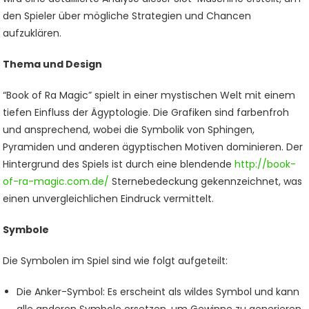
den Spieler über mögliche Strategien und Chancen
aufzuklären.
Thema und Design
“Book of Ra Magic” spielt in einer mystischen Welt mit einem
tiefen Einfluss der Ägyptologie. Die Grafiken sind farbenfroh
und ansprechend, wobei die Symbolik von Sphingen,
Pyramiden und anderen ägyptischen Motiven dominieren. Der
Hintergrund des Spiels ist durch eine blendende
http://book-
of-ra-magic.com.de/
Sternebedeckung gekennzeichnet, was
einen unvergleichlichen Eindruck vermittelt.
Symbole
Die Symbolen im Spiel sind wie folgt aufgeteilt:
Die Anker-Symbol: Es erscheint als wildes Symbol und kann