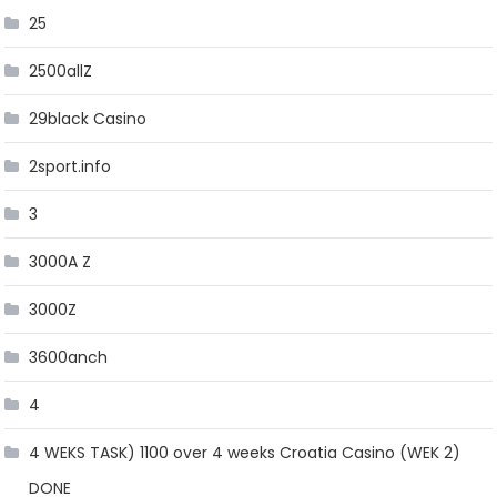
25
2500allZ
29black Casino
2sport.info
3
3000A Z
3000Z
3600anch
4
4 WEKS TASK) 1100 over 4 weeks Croatia Casino (WEK 2)
DONE