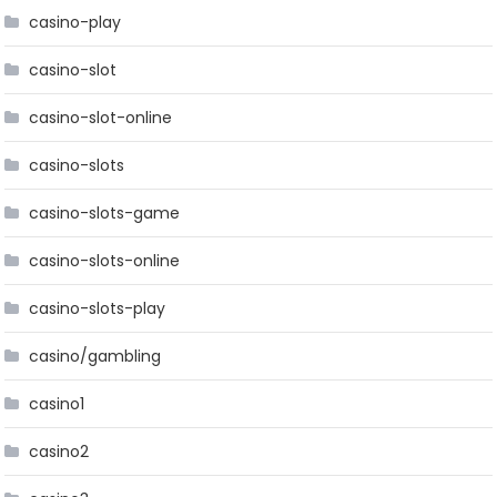
casino-play
casino-slot
casino-slot-online
casino-slots
casino-slots-game
casino-slots-online
casino-slots-play
casino/gambling
casino1
casino2