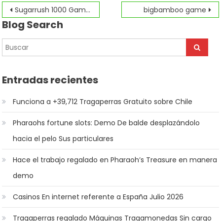
Navegación
Sugarrush 1000 Game: A High-Velocity Slot Machine Experience
bigbamboo game
Blog Search
de
entradas
Entradas recientes
Funciona a +39,712 Tragaperras Gratuito sobre Chile
Pharaohs fortune slots: Demo De balde desplazándolo
hacia el pelo Sus particulares
Hace el trabajo regalado en Pharaoh’s Treasure en manera
demo
Casinos En internet referente a España Julio 2026
Tragaperras regalado Máquinas Tragamonedas Sin cargo