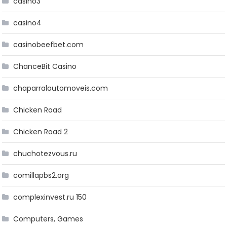
casino3
casino4
casinobeefbet.com
ChanceBit Casino
chaparralautomoveis.com
Chicken Road
Chicken Road 2
chuchotezvous.ru
comillapbs2.org
complexinvest.ru 150
Computers, Games