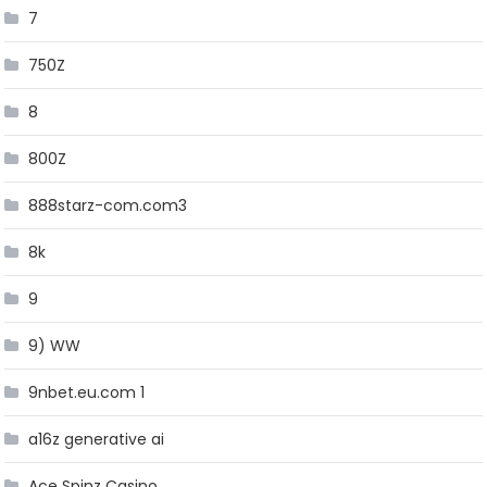
7
750Z
8
800Z
888starz-com.com3
8k
9
9) WW
9nbet.eu.com 1
a16z generative ai
Ace Spinz Casino