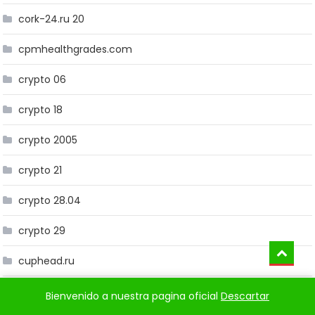
cork-24.ru 20
cpmhealthgrades.com
crypto 06
crypto 18
crypto 2005
crypto 21
crypto 28.04
crypto 29
cuphead.ru
curlrinting.com2
Bienvenido a nuestra pagina oficial
Descartar