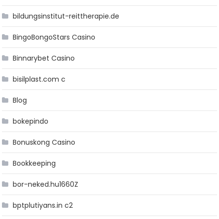
bildungsinstitut-reittherapie.de
BingoBongoStars Casino
Binnarybet Casino
bisilplast.com c
Blog
bokepindo
Bonuskong Casino
Bookkeeping
bor-neked.hu1660Z
bptplutiyans.in c2