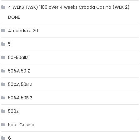
4 WEKS TASK) 1100 over 4 weeks Croatia Casino (WEK 2)
DONE
4friends.ru 20
5
50-50allZ
50%A 50 Z
50%A 50B Z
50%A 50B Z
500Z
5bet Casino
6