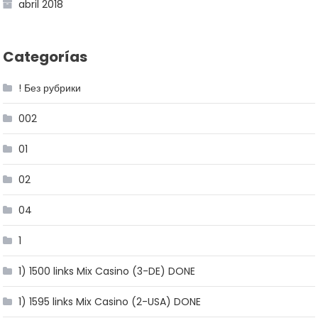
abril 2018
Categorías
! Без рубрики
002
01
02
04
1
1) 1500 links Mix Casino (3-DE) DONE
1) 1595 links Mix Casino (2-USA) DONE