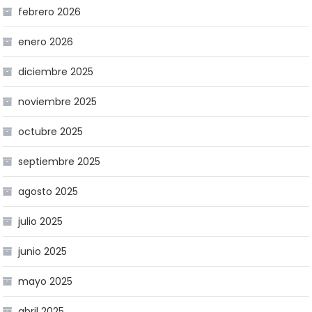
febrero 2026
enero 2026
diciembre 2025
noviembre 2025
octubre 2025
septiembre 2025
agosto 2025
julio 2025
junio 2025
mayo 2025
abril 2025