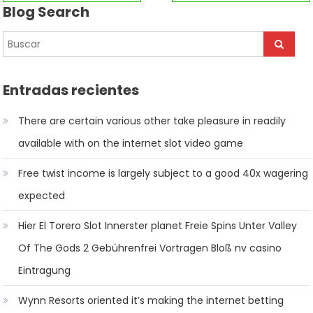
Blog Search
de
entradas
Entradas recientes
There are certain various other take pleasure in readily
available with on the internet slot video game
Free twist income is largely subject to a good 40x wagering
expected
Hier El Torero Slot Innerster planet Freie Spins Unter Valley
Of The Gods 2 Gebührenfrei Vortragen Bloß nv casino
Eintragung
Wynn Resorts oriented it’s making the internet betting