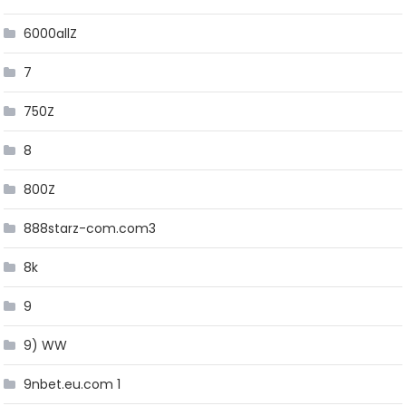
6000allZ
7
750Z
8
800Z
888starz-com.com3
8k
9
9) WW
9nbet.eu.com 1