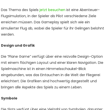
Das Thema des Spiels
jetzt besuchen
ist eine Abenteuer-
Flugsimulation, in der Spieler als Pilot verschiedene Ziele
erreichen müssen. Das Gameplay spielt sich wie ein
simulierter Flug ab, wobei die Spieler für ihr Gelingen belohnt
werden.
Design und Grafik
Die “Plane Game” verfügt über eine reizvolle Design-Option
mit einem flächigen Layout und einer klaren Navigation. Die
Spielmaschine ist in einen Himmelsschaukel-Blick
eingebunden, was das Eintauchen in die Welt der Fliegerei
erleichtert. Die Grafiken sind hochwertig dargestellt und
bringen alle Aspekte des Spiels zu einem Leben.
Symbole
Die Slots verfügt über eine Vielzahl von Symbolen, darunter: