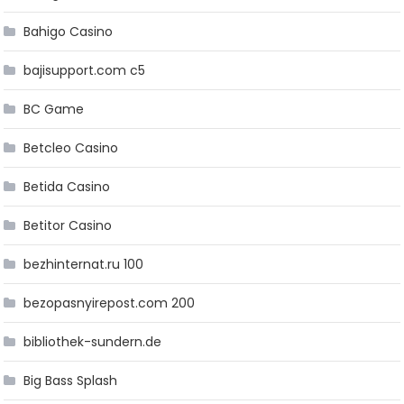
Bahigo Casino
bajisupport.com c5
BC Game
Betcleo Casino
Betida Casino
Betitor Casino
bezhinternat.ru 100
bezopasnyirepost.com 200
bibliothek-sundern.de
Big Bass Splash