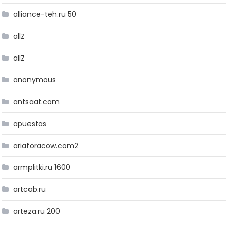
alliance-teh.ru 50
allZ
allZ
anonymous
antsaat.com
apuestas
ariaforacow.com2
armplitki.ru 1600
artcab.ru
arteza.ru 200