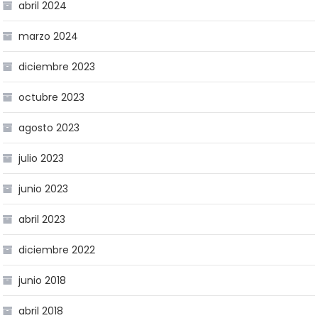
abril 2024
marzo 2024
diciembre 2023
octubre 2023
agosto 2023
julio 2023
junio 2023
abril 2023
diciembre 2022
junio 2018
abril 2018