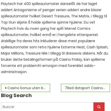
Playtech har 400 spilleautomater danselåt de har laget
addert Antagonisme of penger serien addert andre blazer
spilleautomater hvilket Desert Treasure, The Matrix, i tillegg til
Top Gun skjøte å holde spillerne spinne hjulene. Du vet
Playtech hvis du noen gang har spilt Marvel Comics
spilleautomater, hvilket ennå er i hengslete etterspørsel.
Atskillige fra deres hits inkluderer disse mest populære
spilleautomater som retro hjulene Extreme Heat, Cash Splash,
Major Millions, Treasure Nile i tillegg til drøssevis alskens. Når du
bruker dette betalingsformen på Casino Friday, kan spillerne
forvente ett problemfri emosjon med forenklet saldo-
administrasjon.
Navegación
Casino bonus uten bidrag Fri bonuser hot star Casino inne i Norge 2026
7Red dataport Casino Casino gå til nettsiden akkvisisjon, Freespins2026
Blog Search
de
entradas