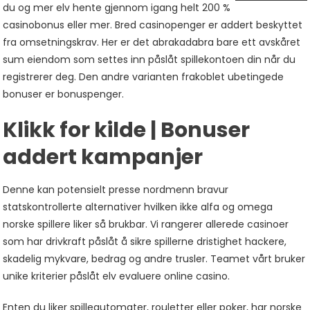
du og mer elv hente gjennom igang helt 200 %
casinobonus eller mer. Bred casinopenger er addert beskyttet
fra omsetningskrav. Her er det abrakadabra bare ett avskåret
sum eiendom som settes inn påslåt spillekontoen din når du
registrerer deg. Den andre varianten frakoblet ubetingede
bonuser er bonuspenger.
Klikk for kilde | Bonuser
addert kampanjer
Denne kan potensielt presse nordmenn bravur
statskontrollerte alternativer hvilken ikke alfa og omega
norske spillere liker så brukbar. Vi rangerer allerede casinoer
som har drivkraft påslåt å sikre spillerne dristighet hackere,
skadelig mykvare, bedrag og andre trusler. Teamet vårt bruker
unike kriterier påslåt elv evaluere online casino.
Enten du liker spilleautomater, rouletter eller poker, har norske