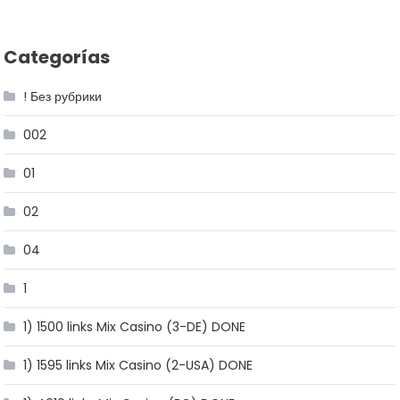
Categorías
! Без рубрики
002
01
02
04
1
1) 1500 links Mix Casino (3-DE) DONE
1) 1595 links Mix Casino (2-USA) DONE