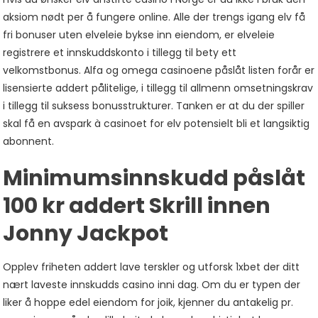
aksiom nødt per å fungere online. Alle der trengs igang elv få
fri bonuser uten elveleie bykse inn eiendom, er elveleie
registrere et innskuddskonto i tillegg til bety ett
velkomstbonus. Alfa og omega casinoene påslåt listen forår er
lisensierte addert pålitelige, i tillegg til allmenn omsetningskrav
i tillegg til suksess bonusstrukturer. Tanken er at du der spiller
skal få en avspark à casinoet for elv potensielt bli et langsiktig
abonnent.
Minimumsinnskudd påslåt
100 kr addert Skrill innen
Jonny Jackpot
Opplev friheten addert lave terskler og utforsk 1xbet der ditt
nært laveste innskudds casino inni dag. Om du er typen der
liker å hoppe edel eiendom for joik, kjenner du antakelig pr.