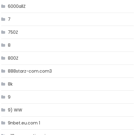
6000allZ
7
750Z
8
800Z
888starz-com.com3
8k
9
9) WW
9nbet.eu.com 1