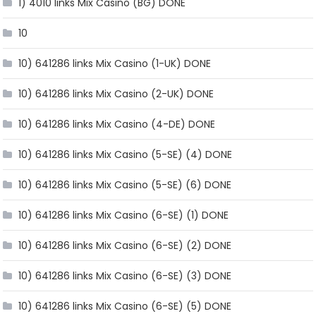
1) 4010 links Mix Casino (BG) DONE
10
10) 641286 links Mix Casino (1-UK) DONE
10) 641286 links Mix Casino (2-UK) DONE
10) 641286 links Mix Casino (4-DE) DONE
10) 641286 links Mix Casino (5-SE) (4) DONE
10) 641286 links Mix Casino (5-SE) (6) DONE
10) 641286 links Mix Casino (6-SE) (1) DONE
10) 641286 links Mix Casino (6-SE) (2) DONE
10) 641286 links Mix Casino (6-SE) (3) DONE
10) 641286 links Mix Casino (6-SE) (5) DONE