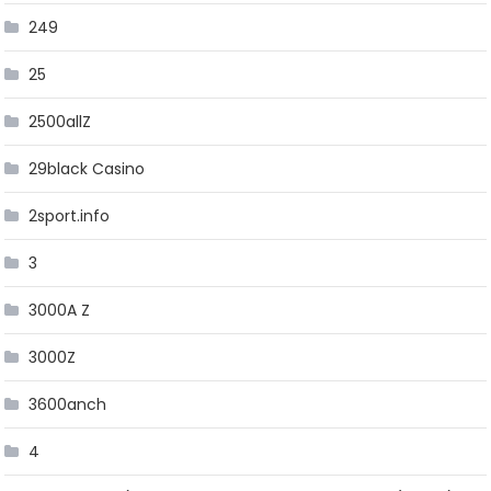
249
25
2500allZ
29black Casino
2sport.info
3
3000A Z
3000Z
3600anch
4