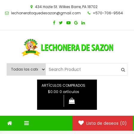
Saltar
434 Hazle St. Wilkes Barre, PA 18702
al
lechoneratoquedesazon@gmail.com
+570-706-9564
contenido
ARTÍCULOS COMPRADOS
$0.00
0 artículos
Lista de deseos
(0)