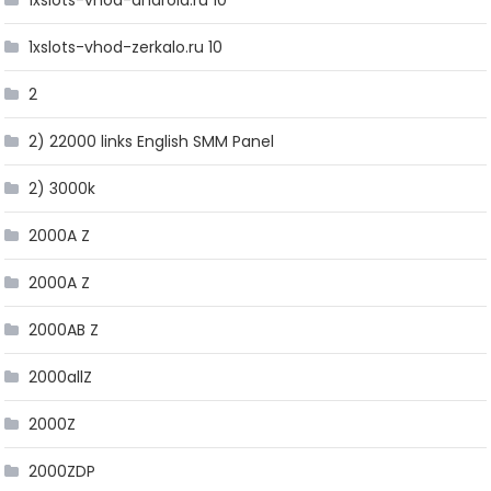
1xslots-vhod-android.ru 10
1xslots-vhod-zerkalo.ru 10
2
2) 22000 links English SMM Panel
2) 3000k
2000A Z
2000A Z
2000AB Z
2000allZ
2000Z
2000ZDP