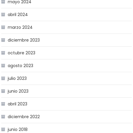
mayo 2024
abril 2024
marzo 2024
diciembre 2023
octubre 2023
agosto 2023
julio 2023
junio 2023
abril 2023
diciembre 2022
junio 2018