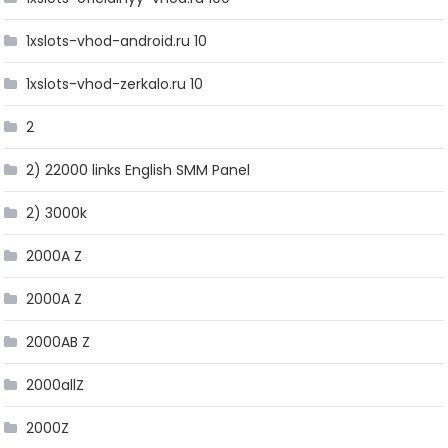
1xslots-vhod-android.ru 10
1xslots-vhod-zerkalo.ru 10
2
2) 22000 links English SMM Panel
2) 3000k
2000A Z
2000A Z
2000AB Z
2000allZ
2000Z