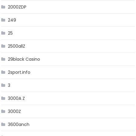
2000ZDP
249
25
2500allZ
29black Casino
2sport.info
3
3000A Z
3000Z
3600anch