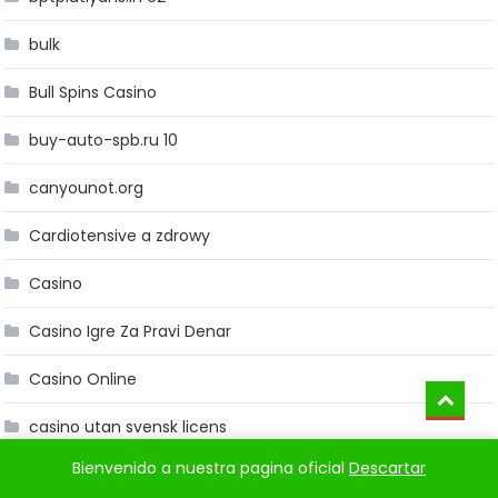
bulk
Bull Spins Casino
buy-auto-spb.ru 10
canyounot.org
Cardiotensive a zdrowy
Casino
Casino Igre Za Pravi Denar
Casino Online
casino utan svensk licens
Bienvenido a nuestra pagina oficial
Descartar
casino-game