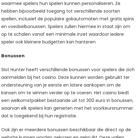
waarmee spelers hun spelen kunnen personaliseren. Ze
hebben bijvoorbeeld toegang tot verschillende soorten
spellen, inclusief de populaire gokautomaten met gratis spins
en voedselbonussen. Spelers zullen hiermee in staat zijn om
op te schalen vanaf een minimale inzet waardoor iedere
speler ook kleinere budgetten kan hanteren.
Bonussen
Slot Hunter heeft verschillende bonussen voor spelers die zich
aanmelden bij het casino. Deze kunnen worden gebruikt ter
ondersteuning van je eerste en latere aankopen om de
kansen om te winnen verder op te voeren. Het casino biedt
een welkomstpakket bestaande uit tot 300 euro in bonussen,
waarvan elk spelers kan genieten met het voorkeursnummer
dat is toegekend bij hun registratie.
Ook zijn er meerdere bonussen beschikbaar die direct op de
website kunnen worden gekozen en gebruikt. Deze vallen