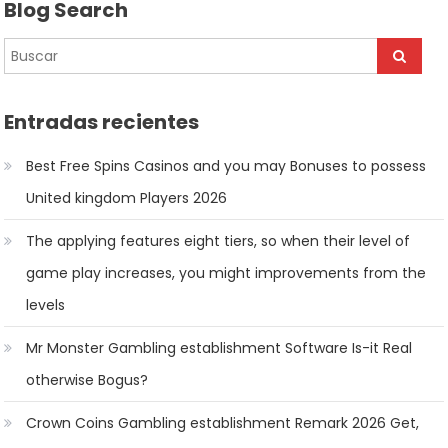
Blog Search
de
entradas
Entradas recientes
Best Free Spins Casinos and you may Bonuses to possess
United kingdom Players 2026
The applying features eight tiers, so when their level of
game play increases, you might improvements from the
levels
Mr Monster Gambling establishment Software Is-it Real
otherwise Bogus?
Crown Coins Gambling establishment Remark 2026 Get,