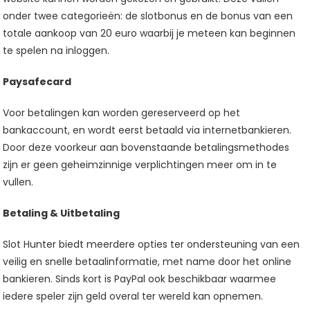
onder twee categorieën: de slotbonus en de bonus van een
totale aankoop van 20 euro waarbij je meteen kan beginnen
te spelen na inloggen.
Paysafecard
Voor betalingen kan worden gereserveerd op het
bankaccount, en wordt eerst betaald via internetbankieren.
Door deze voorkeur aan bovenstaande betalingsmethodes
zijn er geen geheimzinnige verplichtingen meer om in te
vullen.
Betaling & Uitbetaling
Slot Hunter biedt meerdere opties ter ondersteuning van een
veilig en snelle betaalinformatie, met name door het online
bankieren. Sinds kort is PayPal ook beschikbaar waarmee
iedere speler zijn geld overal ter wereld kan opnemen.