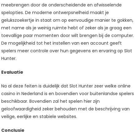
meebrengen door de onderscheidende en afwisselende
spelopties. De moderne ontwerpsnelheid maakt je
gelukszoekertje in staat om op eenvoudige manier te gokken,
met name als je weinig ruimte hebt of zeker als je graag een
toevallige paar momenten door wilt brengen bij de computer.
De mogelijkheid tot het instellen van een account geeft
spelers meer controle over hun gegevens en ervaring op Slot
Hunter.
Evaluatie
Na al deze feiten is duidelijk dat Slot Hunter zeer welke online
casino in Nederland is en bovendien voor buitenlandse spelers
beschikbaar. Bovendien zal het spelen hier zijn
geloofwaardigheid zeker behouden met de beschrijving van
veilige, eerlijke en stabiele websites.
Conclusie