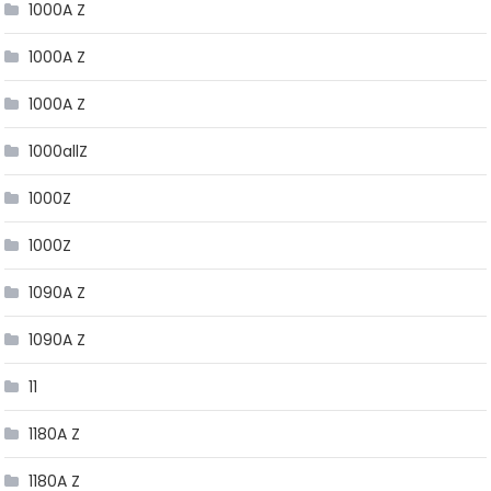
1000A Z
1000A Z
1000A Z
1000allZ
1000Z
1000Z
1090A Z
1090A Z
11
1180A Z
1180A Z