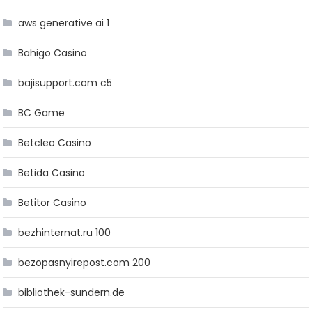
aws generative ai 1
Bahigo Casino
bajisupport.com c5
BC Game
Betcleo Casino
Betida Casino
Betitor Casino
bezhinternat.ru 100
bezopasnyirepost.com 200
bibliothek-sundern.de