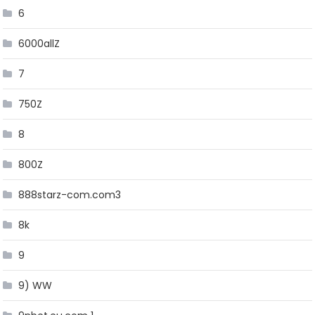
6
6000allZ
7
750Z
8
800Z
888starz-com.com3
8k
9
9) WW