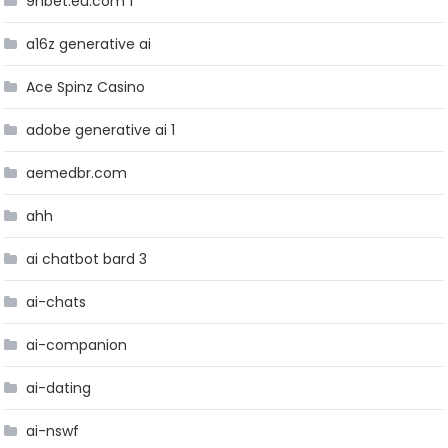
9nbet.eu.com 1
a16z generative ai
Ace Spinz Casino
adobe generative ai 1
aemedbr.com
ahh
ai chatbot bard 3
ai-chats
ai-companion
ai-dating
ai-nswf