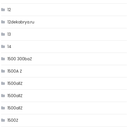
12
12dekabrya.ru
13
14
1500 300baZ
1500A Z
1500allZ
1500allZ
1500allZ
1500Z