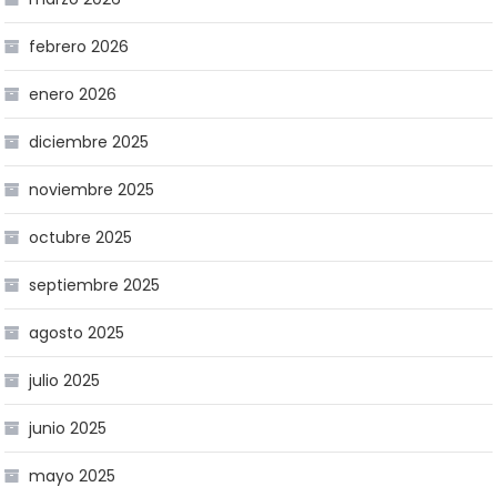
febrero 2026
enero 2026
diciembre 2025
noviembre 2025
octubre 2025
septiembre 2025
agosto 2025
julio 2025
junio 2025
mayo 2025