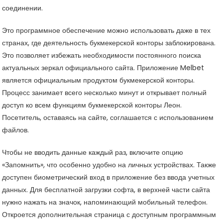
соединении.
Это программное обеспечение можно использовать даже в тех
странах, где деятельность букмекерской конторы заблокирована.
Это позволяет избежать необходимости постоянного поиска
актуальных зеркал официального сайта. Приложение Melbet
является официальным продуктом букмекерской конторы.
Процесс занимает всего несколько минут и открывает полный
доступ ко всем функциям букмекерской конторы Леон.
Посетитель, оставаясь на сайте, соглашается с использованием
файлов.
Чтобы не вводить данные каждый раз, включите опцию
«Запомнить», что особенно удобно на личных устройствах. Также
доступен биометрический вход в приложение без ввода учетных
данных. Для бесплатной загрузки софта, в верхней части сайта
нужно нажать на значок, напоминающий мобильный телефон.
Откроется дополнительная страница с доступным программным