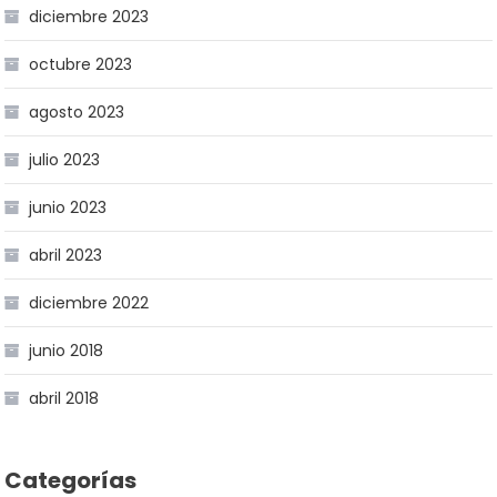
diciembre 2023
octubre 2023
agosto 2023
julio 2023
junio 2023
abril 2023
diciembre 2022
junio 2018
abril 2018
Categorías