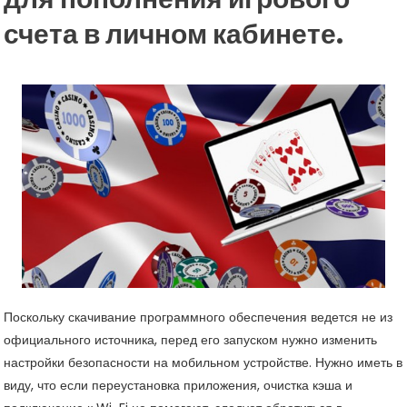
счета в личном кабинете.
Поскольку скачивание программного обеспечения ведется не из
официального источника, перед его запуском нужно изменить
настройки безопасности на мобильном устройстве. Нужно иметь в
виду, что если переустановка приложения, очистка кэша и