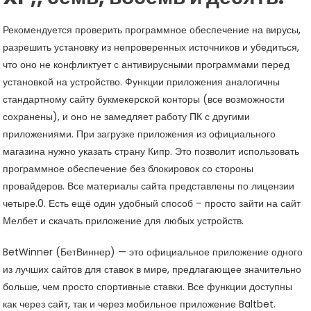
Рекомендуется проверить программное обеспечение на вирусы,
разрешить установку из непроверенных источников и убедиться,
что оно не конфликтует с антивирусными программами перед
установкой на устройство. Функции приложения аналогичны
стандартному сайту букмекерской конторы (все возможности
сохранены), и оно не замедляет работу ПК с другими
приложениями. При загрузке приложения из официального
магазина нужно указать страну Кипр. Это позволит использовать
программное обеспечение без блокировок со стороны
провайдеров. Все материалы сайта представлены по лицензии
четыре.0. Есть ещё один удобный способ – просто зайти на сайт
Мелбет и скачать приложение для любых устройств.
BetWinner (БетВиннер) — это официальное приложение одного
из лучших сайтов для ставок в мире, предлагающее значительно
больше, чем просто спортивные ставки. Все функции доступны
как через сайт, так и через мобильное приложение Baltbet.