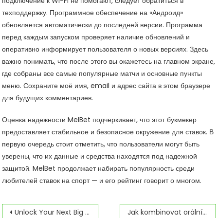
подключение к Wi-Fi не помогают, следует обратиться в
техподдержку. Программное обеспечение на «Андроид»
обновляется автоматически до последней версии. Программа
перед каждым запуском проверяет наличие обновлений и
оперативно информирует пользователя о новых версиях. Здесь
важно понимать, что после этого вы окажетесь на главном экране,
где собраны все самые популярные матчи и основные пункты
меню. Сохраните моё имя, email и адрес сайта в этом браузере
для будущих комментариев.
Оценка надежности MelBet подчеркивает, что этот букмекер
предоставляет стабильное и безопасное окружение для ставок. В
первую очередь стоит отметить, что пользователи могут быть
уверены, что их данные и средства находятся под надежной
защитой. MelBet продолжает набирать популярность среди
любителей ставок на спорт — и его рейтинг говорит о многом.
Navegación
Unlock Your Next Big Win: Mastering Game Filters at Hugo Casino
Jak kombinovat orální a injekční steroidy v jednom cyklu