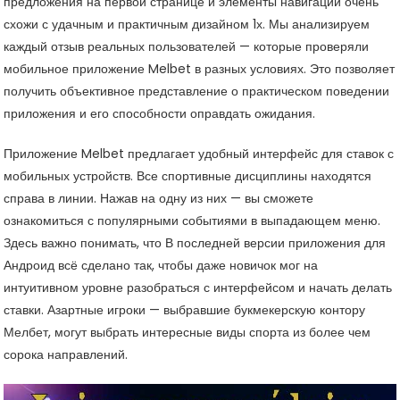
предложения на первой странице и элементы навигации очень
схожи с удачным и практичным дизайном 1х. Мы анализируем
каждый отзыв реальных пользователей — которые проверяли
мобильное приложение Melbet в разных условиях. Это позволяет
получить объективное представление о практическом поведении
приложения и его способности оправдать ожидания.
Приложение Melbet предлагает удобный интерфейс для ставок с
мобильных устройств. Все спортивные дисциплины находятся
справа в линии. Нажав на одну из них — вы сможете
ознакомиться с популярными событиями в выпадающем меню.
Здесь важно понимать, что В последней версии приложения для
Андроид всё сделано так, чтобы даже новичок мог на
интуитивном уровне разобраться с интерфейсом и начать делать
ставки. Азартные игроки — выбравшие букмекерскую контору
Мелбет, могут выбрать интересные виды спорта из более чем
сорока направлений.