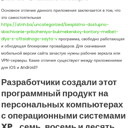
Основное отличие данного приложения заключается в том, что
это самостоятельная
https://atnh.ba/uncategorized/besplatno-dostupno-
skachivanie-prilozheniya-bukmekerskoy-kontory-melbet-
dlya-s-ofitsialnogo-sayta-v
программа, свободно работающая
и обходящая блокировки провайдеров.
Для скачивания
мобильной версии сайта зачастую нужны рабочие зеркала или
VPN-серверы. Какие отличия существуют между приложениями
для iOS и Android?
Разработчики создали этот
программный продукт на
персональных компьютерах
с операционными системами
XP,, семь, восемь и десять.