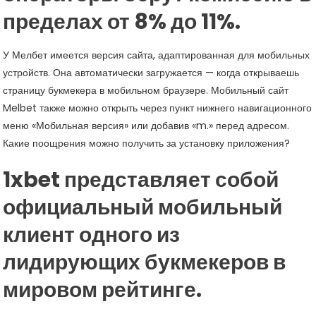
пределах от 8% до 11%.
У Мелбет имеется версия сайта, адаптированная для мобильных
устройств. Она автоматически загружается — когда открываешь
страницу букмекера в мобильном браузере. Мобильный сайт
Melbet также можно открыть через пункт нижнего навигационного
меню «Мобильная версия» или добавив «m.» перед адресом.
Какие поощрения можно получить за установку приложения?
1xbet представляет собой
официальный мобильный
клиент одного из
лидирующих букмекеров в
мировом рейтинге.