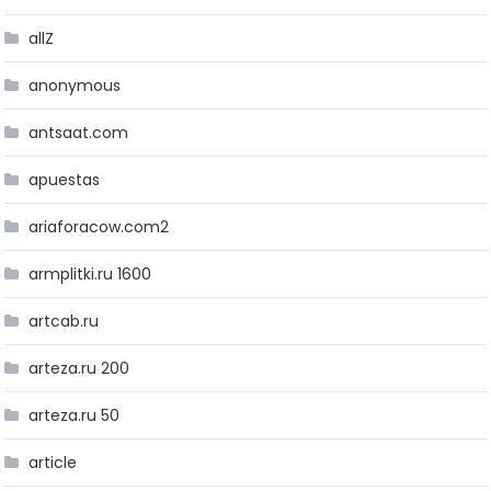
allZ
anonymous
antsaat.com
apuestas
ariaforacow.com2
armplitki.ru 1600
artcab.ru
arteza.ru 200
arteza.ru 50
article