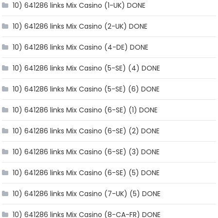
10) 641286 links Mix Casino (1-UK) DONE
10) 641286 links Mix Casino (2-UK) DONE
10) 641286 links Mix Casino (4-DE) DONE
10) 641286 links Mix Casino (5-SE) (4) DONE
10) 641286 links Mix Casino (5-SE) (6) DONE
10) 641286 links Mix Casino (6-SE) (1) DONE
10) 641286 links Mix Casino (6-SE) (2) DONE
10) 641286 links Mix Casino (6-SE) (3) DONE
10) 641286 links Mix Casino (6-SE) (5) DONE
10) 641286 links Mix Casino (7-UK) (5) DONE
10) 641286 links Mix Casino (8-CA-FR) DONE