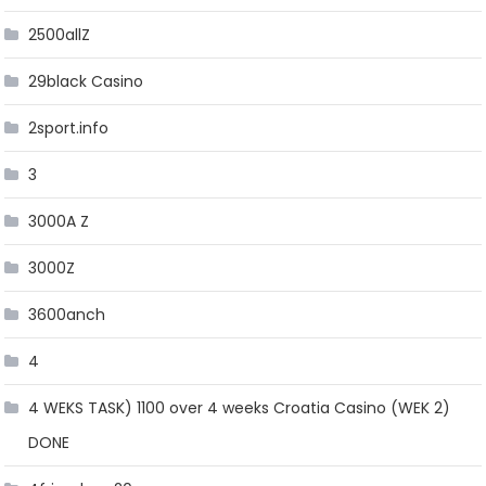
2500allZ
29black Casino
2sport.info
3
3000A Z
3000Z
3600anch
4
4 WEKS TASK) 1100 over 4 weeks Croatia Casino (WEK 2)
DONE